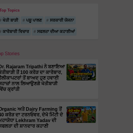
Top Topics
ਖੇਤੀ ਬਾੜੀ
ਪਸ਼ੂ ਪਾਲਣ
ਸਰਕਾਰੀ ਯੋਜਨਾ
ਕਾਰੋਬਾਰੀ ਵਿਚਾਰ
ਸਫਲਤਾ ਦੀਆ ਕਹਾਣੀਆਂ
op Stories
Dr. Rajaram Tripathi ਨੇ ਬਣਾਇਆ
ਖੇਤੀਬਾੜੀ ਤੋਂ 100 ਕਰੋੜ ਦਾ ਕਾਰੋਬਾਰ,
ਹੈਲੀਕਾਪਟਰਾਂ ਤੋਂ ਬਾਅਦ ਹੁਣ ਹਵਾਈ
ਜਹਾਜ਼ਾਂ ਨਾਲ ਲਿਆਉਣਗੇ ਖੇਤੀਬਾੜੀ
ਵਿੱਚ ਕ੍ਰਾਂਤੀ
Organic ਅਤੇ Dairy Farming ਤੋਂ
40 ਕਰੋੜ ਦਾ ਟਰਨਓਵਰ, ਦੇਖੋ ਮਿੱਟੀ ਦੇ
ਮਹਾਯੋਧਾ Lekhram Yadav ਦੀ
ਸਫਲਤਾ ਦੀ ਸ਼ਾਨਦਾਰ ਕਹਾਣੀ