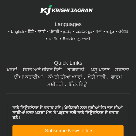
Languages
English
हिंदी
मराठी
ਪੰਜਾਬੀ
தமிழ்
മലയാളം
বাংলা
ಕನ್ನಡ
ଓଡିଆ
অসমীয়া
తెలుగు
ગુજરાતી
Quick Links
ਖਬਰਾਂ
ਸੇਹਤ ਅਤੇ ਜੀਵਨ ਸ਼ੈਲੀ
ਬਾਗਵਾਨੀ
ਪਸ਼ੂ ਪਾਲਣ
ਸਫਲਤਾ
ਦੀਆ ਕਹਾਣੀਆਂ
ਕੰਪਨੀ ਦੀਆ ਖਬਰਾਂ
ਖੇਤੀ ਬਾੜੀ
ਫਾਰਮ
ਮਸ਼ੀਨਰੀ
ਇੰਟਰਵਿਊ
ਸਾਡੇ ਨਿਉਜ਼ਲੈਟਰ ਦੇ ਗਾਹਕ ਬਣੋ। ਖੇਤੀਬਾੜੀ ਨਾਲ ਜੁੜੀਆਂ ਦੇਸ਼ ਭਰ ਦੀਆਂ
ਸਾਰੀਆਂ ਤਾਜ਼ਾ ਖ਼ਬਰਾਂ ਮੇਲ 'ਤੇ ਪੜ੍ਹਨ ਲਈ ਸਾਡੇ ਨਿਉਜ਼ਲੈਟਰ ਦੇ ਗਾਹਕ
ਬਣੋ।
Subscribe Newsletters