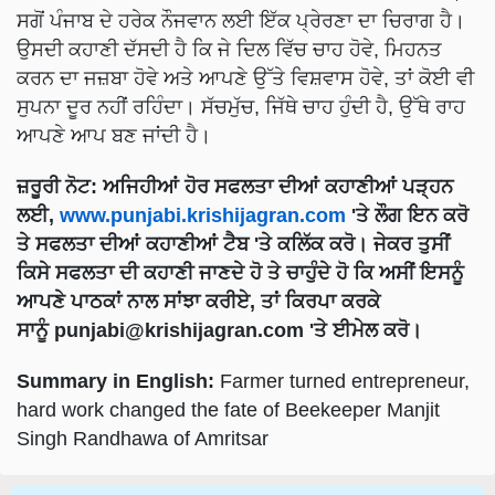
ਸਗੋਂ ਪੰਜਾਬ ਦੇ ਹਰੇਕ ਨੌਜਵਾਨ ਲਈ ਇੱਕ ਪ੍ਰੇਰਣਾ ਦਾ ਚਿਰਾਗ ਹੈ।
ਉਸਦੀ ਕਹਾਣੀ ਦੱਸਦੀ ਹੈ ਕਿ ਜੇ ਦਿਲ ਵਿੱਚ ਚਾਹ ਹੋਵੇ, ਮਿਹਨਤ
ਕਰਨ ਦਾ ਜਜ਼ਬਾ ਹੋਵੇ ਅਤੇ ਆਪਣੇ ਉੱਤੇ ਵਿਸ਼ਵਾਸ ਹੋਵੇ, ਤਾਂ ਕੋਈ ਵੀ
ਸੁਪਨਾ ਦੂਰ ਨਹੀਂ ਰਹਿੰਦਾ। ਸੱਚਮੁੱਚ, ਜਿੱਥੇ ਚਾਹ ਹੁੰਦੀ ਹੈ, ਉੱਥੇ ਰਾਹ
ਆਪਣੇ ਆਪ ਬਣ ਜਾਂਦੀ ਹੈ।
ਜ਼ਰੂਰੀ ਨੋਟ:
ਅਜਿਹੀਆਂ ਹੋਰ ਸਫਲਤਾ ਦੀਆਂ ਕਹਾਣੀਆਂ ਪੜ੍ਹਨ
ਲਈ,
www.punjabi.krishijagran.com
'ਤੇ ਲੌਗ ਇਨ ਕਰੋ
ਤੇ ਸਫਲਤਾ ਦੀਆਂ ਕਹਾਣੀਆਂ ਟੈਬ 'ਤੇ ਕਲਿੱਕ ਕਰੋ। ਜੇਕਰ ਤੁਸੀਂ
ਕਿਸੇ ਸਫਲਤਾ ਦੀ ਕਹਾਣੀ ਜਾਣਦੇ ਹੋ ਤੇ ਚਾਹੁੰਦੇ ਹੋ ਕਿ ਅਸੀਂ ਇਸਨੂੰ
ਆਪਣੇ ਪਾਠਕਾਂ ਨਾਲ ਸਾਂਝਾ ਕਰੀਏ, ਤਾਂ ਕਿਰਪਾ ਕਰਕੇ
ਸਾਨੂੰ
punjabi@krishijagran.com
'ਤੇ ਈਮੇਲ ਕਰੋ।
Summary in English:
Farmer turned entrepreneur,
hard work changed the fate of Beekeeper Manjit
Singh Randhawa of Amritsar