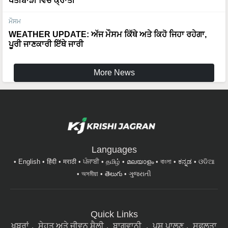
ਖੇਤੀਬਾੜੀ ਵਿੱਚ ਕ੍ਰਾਂਤੀ
ਮੌਸਮ
WEATHER UPDATE: ਅੱਜ ਮੌਸਮ ਕਿੱਥੇ ਅਤੇ ਕਿਹੋ ਜਿਹਾ ਰਹੇਗਾ,
ਪੂਰੀ ਜਾਣਕਾਰੀ ਇੱਥੇ ਜਾਰੀ
More News
Languages
English
हिंदी
मराठी
ਪੰਜਾਬੀ
தமிழ்
മലയാളം
বাংলা
ಕನ್ನಡ
ଓଡିଆ
অসমীয়া
తెలుగు
ગુજરાતી
Quick Links
ਖਬਰਾਂ
ਸੇਹਤ ਅਤੇ ਜੀਵਨ ਸ਼ੈਲੀ
ਬਾਗਵਾਨੀ
ਪਸ਼ੂ ਪਾਲਣ
ਸਫਲਤਾ