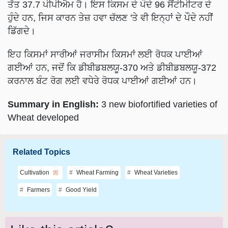
ਤੱਤ 37.7 ਪੀਪੀਐਮ ਹੈ। ਇਸ ਕਿਸਮ ਦੇ ਪੌਦੇ 96 ਸੈਂਟੀਮੀਟਰ ਦੇ
ਹੁੰਦੇ ਹਨ, ਜਿਸ ਕਾਰਨ ਤੇਜ਼ ਹਵਾ ਚੱਲਣ 'ਤੇ ਵੀ ਇਨ੍ਹਾਂ ਦੇ ਪੌਦੇ ਨਹੀਂ
ਡਿੱਗਦੇ।
ਇਹ ਕਿਸਮਾਂ ਸਾਰੀਆਂ ਜਰਾਸੀਮ ਕਿਸਮਾਂ ਲਈ ਰੋਧਕ ਪਾਈਆਂ
ਗਈਆਂ ਹਨ, ਜਦੋਂ ਕਿ ਡੀਬੀਡਬਲਯੂ-370 ਅਤੇ ਡੀਬੀਡਬਲਯੂ-372
ਕਰਨਾਲ ਬੰਟ ਰੋਗ ਲਈ ਵਧੇਰੇ ਰੋਧਕ ਪਾਈਆਂ ਗਈਆਂ ਹਨ।
Summary in English:
3 new biofortified varieties of
Wheat developed
Related Topics
Cultivation
Wheat Farming
Wheat Varieties
Farmers
Good Yield