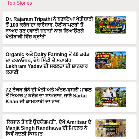
Top Stories
Dr. Rajaram Tripathi ਨੇ ਬਣਾਇਆ ਖੇਤੀਬਾੜੀ
ਤੋਂ 100 ਕਰੋੜ ਦਾ ਕਾਰੋਬਾਰ, ਹੈਲੀਕਾਪਟਰਾਂ ਤੋਂ
ਬਾਅਦ ਹੁਣ ਹਵਾਈ ਜਹਾਜ਼ਾਂ ਨਾਲ ਲਿਆਉਣਗੇ
ਖੇਤੀਬਾੜੀ ਵਿੱਚ ਕ੍ਰਾਂਤੀ
Organic ਅਤੇ Dairy Farming ਤੋਂ 40 ਕਰੋੜ
ਦਾ ਟਰਨਓਵਰ, ਦੇਖੋ ਮਿੱਟੀ ਦੇ ਮਹਾਯੋਧਾ
Lekhram Yadav ਦੀ ਸਫਲਤਾ ਦੀ ਸ਼ਾਨਦਾਰ
ਕਹਾਣੀ
72 ਏਕੜ ਗੰਨੇ ਦੀ ਖੇਤੀ ਅਤੇ ਅੰਤਰ-ਫਸਲੀ ਮਾਡਲ
ਤੋਂ ਤਿਆਰ 2 ਕਰੋੜ ਦਾ ਸਾਮਰਾਜ, ਜਾਣੋ Sartaj
Khan ਦੀ ਕਾਮਯਾਬੀ ਦਾ ਰਾਜ
'ਕਿਸਾਨ ਤੋਂ ਬਣੇ ਉਦਯੋਗਪਤੀ', ਦੇਖੋ Amritsar ਦੇ
Manjit Singh Randhawa ਦੀ ਮਿਹਨਤ ਨੇ
ਕਿਵੇਂ ਬਦਲੀ ਕਿਸਮਤ