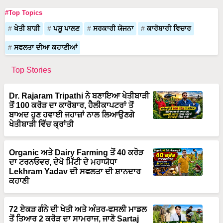
ਖੇਤੀ ਬਾੜੀ
ਪਸ਼ੂ ਪਾਲਣ
ਸਰਕਾਰੀ ਯੋਜਨਾ
ਕਾਰੋਬਾਰੀ ਵਿਚਾਰ
ਸਫਲਤਾ ਦੀਆ ਕਹਾਣੀਆਂ
Top Stories
Dr. Rajaram Tripathi ਨੇ ਬਣਾਇਆ ਖੇਤੀਬਾੜੀ
ਤੋਂ 100 ਕਰੋੜ ਦਾ ਕਾਰੋਬਾਰ, ਹੈਲੀਕਾਪਟਰਾਂ ਤੋਂ
ਬਾਅਦ ਹੁਣ ਹਵਾਈ ਜਹਾਜ਼ਾਂ ਨਾਲ ਲਿਆਉਣਗੇ
ਖੇਤੀਬਾੜੀ ਵਿੱਚ ਕ੍ਰਾਂਤੀ
Organic ਅਤੇ Dairy Farming ਤੋਂ 40 ਕਰੋੜ
ਦਾ ਟਰਨਓਵਰ, ਦੇਖੋ ਮਿੱਟੀ ਦੇ ਮਹਾਯੋਧਾ
Lekhram Yadav ਦੀ ਸਫਲਤਾ ਦੀ ਸ਼ਾਨਦਾਰ
ਕਹਾਣੀ
72 ਏਕੜ ਗੰਨੇ ਦੀ ਖੇਤੀ ਅਤੇ ਅੰਤਰ-ਫਸਲੀ ਮਾਡਲ
ਤੋਂ ਤਿਆਰ 2 ਕਰੋੜ ਦਾ ਸਾਮਰਾਜ, ਜਾਣੋ Sartaj
Khan ਦੀ ਕਾਮਯਾਬੀ ਦਾ ਰਾਜ