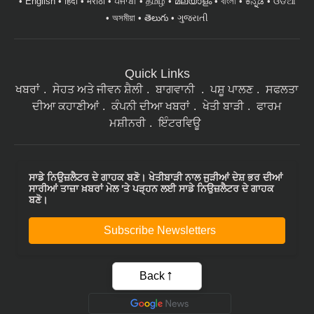
Quick Links
ਖਬਰਾਂ
ਸੇਹਤ ਅਤੇ ਜੀਵਨ ਸ਼ੈਲੀ
ਬਾਗਵਾਨੀ
ਪਸ਼ੂ ਪਾਲਣ
ਸਫਲਤਾ
ਦੀਆ ਕਹਾਣੀਆਂ
ਕੰਪਨੀ ਦੀਆ ਖਬਰਾਂ
ਖੇਤੀ ਬਾੜੀ
ਫਾਰਮ
ਮਸ਼ੀਨਰੀ
ਇੰਟਰਵਿਊ
ਸਾਡੇ ਨਿਉਜ਼ਲੈਟਰ ਦੇ ਗਾਹਕ ਬਣੋ। ਖੇਤੀਬਾੜੀ ਨਾਲ ਜੁੜੀਆਂ ਦੇਸ਼ ਭਰ ਦੀਆਂ
ਸਾਰੀਆਂ ਤਾਜ਼ਾ ਖ਼ਬਰਾਂ ਮੇਲ 'ਤੇ ਪੜ੍ਹਨ ਲਈ ਸਾਡੇ ਨਿਉਜ਼ਲੈਟਰ ਦੇ ਗਾਹਕ
ਬਣੋ।
Subscribe Newsletters
Back
|
|
|
Privacy Policy
Terms of Service
Data Policy
Refund & Cancellation Policy
CopyRight - 2021 Krishi Jagran Media Group. All Rights Reserved.