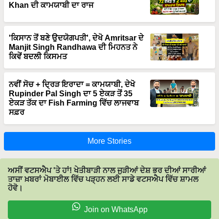
'ਕਿਸਾਨ ਤੋਂ ਬਣੇ ਉਦਯੋਗਪਤੀ', ਦੇਖੋ Amritsar ਦੇ
Manjit Singh Randhawa ਦੀ ਮਿਹਨਤ ਨੇ
ਕਿਵੇਂ ਬਦਲੀ ਕਿਸਮਤ
ਨਵੀਂ ਸੋਚ + ਦ੍ਰਿੜ ਇਰਾਦਾ = ਕਾਮਯਾਬੀ, ਦੇਖੋ
Rupinder Pal Singh ਦਾ 5 ਏਕੜ ਤੋਂ 35
ਏਕੜ ਤੱਕ ਦਾ Fish Farming ਵਿੱਚ ਲਾਜਵਾਬ
ਸਫ਼ਰ
More Stories
ਅਸੀਂ ਵਟਸਐਪ 'ਤੇ ਹਾਂ! ਖੇਤੀਬਾੜੀ ਨਾਲ ਜੁੜੀਆਂ ਦੇਸ਼ ਭਰ ਦੀਆਂ ਸਾਰੀਆਂ
ਤਾਜ਼ਾ ਖ਼ਬਰਾਂ ਮੋਬਾਈਲ ਵਿੱਚ ਪੜ੍ਹਨ ਲਈ ਸਾਡੇ ਵਟਸਐਪ ਵਿੱਚ ਸ਼ਾਮਲ
ਹੋਵੋ।
Join on WhatsApp