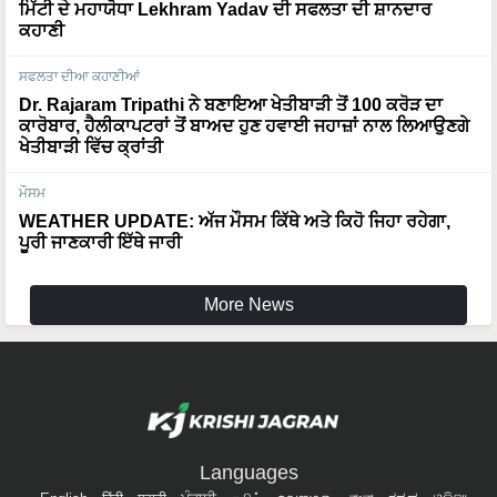
ਸਫਲਤਾ ਦੀਆ ਕਹਾਣੀਆਂ
Dr. Rajaram Tripathi ਨੇ ਬਣਾਇਆ ਖੇਤੀਬਾੜੀ ਤੋਂ 100 ਕਰੋੜ ਦਾ
ਕਾਰੋਬਾਰ, ਹੈਲੀਕਾਪਟਰਾਂ ਤੋਂ ਬਾਅਦ ਹੁਣ ਹਵਾਈ ਜਹਾਜ਼ਾਂ ਨਾਲ ਲਿਆਉਣਗੇ
ਖੇਤੀਬਾੜੀ ਵਿੱਚ ਕ੍ਰਾਂਤੀ
ਮੌਸਮ
WEATHER UPDATE: ਅੱਜ ਮੌਸਮ ਕਿੱਥੇ ਅਤੇ ਕਿਹੋ ਜਿਹਾ ਰਹੇਗਾ,
ਪੂਰੀ ਜਾਣਕਾਰੀ ਇੱਥੇ ਜਾਰੀ
More News
Languages
English
हिंदी
मराठी
ਪੰਜਾਬੀ
தமிழ்
മലയാളം
বাংলা
ಕನ್ನಡ
ଓଡିଆ
অসমীয়া
తెలుగు
ગુજરાતી