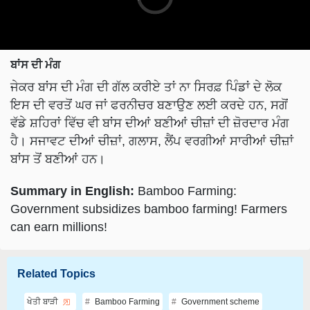
ਬਾਂਸ ਦੀ ਮੰਗ
ਜੇਕਰ ਬਾਂਸ ਦੀ ਮੰਗ ਦੀ ਗੱਲ ਕਰੀਏ ਤਾਂ ਨਾ ਸਿਰਫ਼ ਪਿੰਡਾਂ ਦੇ ਲੋਕ
ਇਸ ਦੀ ਵਰਤੋਂ ਘਰ ਜਾਂ ਫਰਨੀਚਰ ਬਣਾਉਣ ਲਈ ਕਰਦੇ ਹਨ, ਸਗੋਂ
ਵੱਡੇ ਸ਼ਹਿਰਾਂ ਵਿੱਚ ਵੀ ਬਾਂਸ ਦੀਆਂ ਬਣੀਆਂ ਚੀਜ਼ਾਂ ਦੀ ਜ਼ੋਰਦਾਰ ਮੰਗ
ਹੈ। ਸਜਾਵਟ ਦੀਆਂ ਚੀਜ਼ਾਂ, ਗਲਾਸ, ਲੈਂਪ ਵਰਗੀਆਂ ਸਾਰੀਆਂ ਚੀਜ਼ਾਂ
ਬਾਂਸ ਤੋਂ ਬਣੀਆਂ ਹਨ।
Summary in English:
Bamboo Farming:
Government subsidizes bamboo farming! Farmers
can earn millions!
Related Topics
ਖੇਤੀ ਬਾੜੀ
Bamboo Farming
Government scheme
subsidy
Bamboo tree
Earn Millions
Farmers