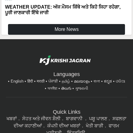
WEATHER UPDATE: ਅੱਜ ਮੌਸਮ ਕਿੱਥੇ ਅਤੇ ਕਿਹੋ ਜਿਹਾ ਰਹੇਗਾ,
ਪੂਰੀ ਜਾਣਕਾਰੀ ਇੱਥੇ ਜਾਰੀ
More News
Languages
English
हिंदी
मराठी
ਪੰਜਾਬੀ
தமிழ்
മലയാളം
বাংলা
ಕನ್ನಡ
ଓଡିଆ
অসমীয়া
తెలుగు
ગુજરાતી
Quick Links
ਖਬਰਾਂ
ਸੇਹਤ ਅਤੇ ਜੀਵਨ ਸ਼ੈਲੀ
ਬਾਗਵਾਨੀ
ਪਸ਼ੂ ਪਾਲਣ
ਸਫਲਤਾ
ਦੀਆ ਕਹਾਣੀਆਂ
ਕੰਪਨੀ ਦੀਆ ਖਬਰਾਂ
ਖੇਤੀ ਬਾੜੀ
ਫਾਰਮ
ਮਸ਼ੀਨਰੀ
ਇੰਟਰਵਿਊ