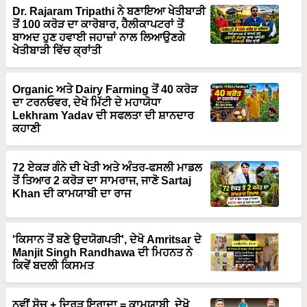
Dr. Rajaram Tripathi ਨੇ ਬਣਾਇਆ ਖੇਤੀਬਾੜੀ
ਤੋਂ 100 ਕਰੋੜ ਦਾ ਕਾਰੋਬਾਰ, ਹੈਲੀਕਾਪਟਰਾਂ ਤੋਂ
ਬਾਅਦ ਹੁਣ ਹਵਾਈ ਜਹਾਜ਼ਾਂ ਨਾਲ ਲਿਆਉਣਗੇ
ਖੇਤੀਬਾੜੀ ਵਿੱਚ ਕ੍ਰਾਂਤੀ
Organic ਅਤੇ Dairy Farming ਤੋਂ 40 ਕਰੋੜ
ਦਾ ਟਰਨਓਵਰ, ਦੇਖੋ ਮਿੱਟੀ ਦੇ ਮਹਾਯੋਧਾ
Lekhram Yadav ਦੀ ਸਫਲਤਾ ਦੀ ਸ਼ਾਨਦਾਰ
ਕਹਾਣੀ
72 ਏਕੜ ਗੰਨੇ ਦੀ ਖੇਤੀ ਅਤੇ ਅੰਤਰ-ਫਸਲੀ ਮਾਡਲ
ਤੋਂ ਤਿਆਰ 2 ਕਰੋੜ ਦਾ ਸਾਮਰਾਜ, ਜਾਣੋ Sartaj
Khan ਦੀ ਕਾਮਯਾਬੀ ਦਾ ਰਾਜ
'ਕਿਸਾਨ ਤੋਂ ਬਣੇ ਉਦਯੋਗਪਤੀ', ਦੇਖੋ Amritsar ਦੇ
Manjit Singh Randhawa ਦੀ ਮਿਹਨਤ ਨੇ
ਕਿਵੇਂ ਬਦਲੀ ਕਿਸਮਤ
ਨਵੀਂ ਸੋਚ + ਦ੍ਰਿੜ ਇਰਾਦਾ = ਕਾਮਯਾਬੀ, ਦੇਖੋ