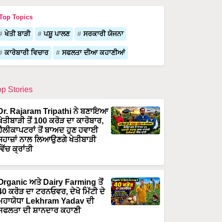
Top Topics
ਖੇਤੀ ਬਾੜੀ
ਪਸ਼ੂ ਪਾਲਣ
ਸਰਕਾਰੀ ਯੋਜਨਾ
ਕਾਰੋਬਾਰੀ ਵਿਚਾਰ
ਸਫਲਤਾ ਦੀਆ ਕਹਾਣੀਆਂ
op Stories
Dr. Rajaram Tripathi ਨੇ ਬਣਾਇਆ
ਖੇਤੀਬਾੜੀ ਤੋਂ 100 ਕਰੋੜ ਦਾ ਕਾਰੋਬਾਰ,
ਹੈਲੀਕਾਪਟਰਾਂ ਤੋਂ ਬਾਅਦ ਹੁਣ ਹਵਾਈ
ਜਹਾਜ਼ਾਂ ਨਾਲ ਲਿਆਉਣਗੇ ਖੇਤੀਬਾੜੀ
ਵਿੱਚ ਕ੍ਰਾਂਤੀ
Organic ਅਤੇ Dairy Farming ਤੋਂ
40 ਕਰੋੜ ਦਾ ਟਰਨਓਵਰ, ਦੇਖੋ ਮਿੱਟੀ ਦੇ
ਮਹਾਯੋਧਾ Lekhram Yadav ਦੀ
ਸਫਲਤਾ ਦੀ ਸ਼ਾਨਦਾਰ ਕਹਾਣੀ