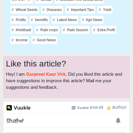
Wheat Seeds
Diseases
Important Tips
Yield
Profits
benefits
Latest News
Agri News
Khetibadi
Rabi crops
Rabi Season
Extra Profit
Income
Good News
Like this article?
Hey! I am
Gurpreet Kaur Virk
. Did you liked this article and
have suggestions to improve this article?
Mail
me your
suggestions and feedback.