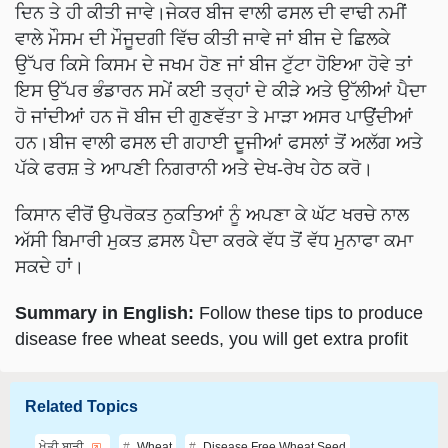
ਦਿਨ ਤੇ ਹੀ ਕੀਤੀ ਜਾਵੇ।ਜੇਕਰ ਬੀਜ ਵਾਲੀ ਫਸਲ ਦੀ ਵਾਢੀ ਨਮੀਂ
ਵਾਲੇ ਮੌਸਮ ਦੀ ਮੌਜੂਦਗੀ ਵਿੱਚ ਕੀਤੀ ਜਾਵੇ ਜਾਂ ਬੀਜ ਦੇ ਛਿਲਕੇ
ਉੱਪਰ ਕਿਸੇ ਕਿਸਮ ਦੇ ਜਖਮ ਹੋਣ ਜਾਂ ਬੀਜ ਟੁੱਟਾ ਹੋਇਆ ਹੋਵੇ ਤਾਂ
ਇਸ ਉੱਪਰ ਭੰਡਾਰਨ ਸਮੇਂ ਕਈ ਤਰ੍ਹਾਂ ਦੇ ਕੀੜੇ ਅਤੇ ਉੱਲੀਆਂ ਪੈਦਾ
ਹੋ ਜਾਂਦੀਆਂ ਹਨ ਜੋ ਬੀਜ ਦੀ ਗੁਣਵੱਤਾ ਤੇ ਮਾੜਾ ਅਸਰ ਪਾਉਂਦੀਆਂ
ਹਨ।ਬੀਜ ਵਾਲੀ ਫਸਲ ਦੀ ਗਹਾਈ ਦੂਜੀਆਂ ਫਸਲਾਂ ਤੋਂ ਅਲੱਗ ਅਤੇ
ਪੱਕੇ ਫਰਸ਼ ਤੇ ਆਪਣੀ ਨਿਗਰਾਨੀ ਅਤੇ ਦੇਖ-ਰੇਖ ਹੇਠ ਕਰੋ।
ਕਿਸਾਨ ਵੀਰੋਂ ਉਪਰੋਕਤ ਨੁਕਤਿਆਂ ਨੂੰ ਅਪਣਾ ਕੇ ਘੱਟ ਖਰਚੇ ਨਾਲ
ਅੱਸੀ ਬਿਮਾਰੀ ਮੁਕਤ ਫ਼ਸਲ ਪੈਦਾ ਕਰਕੇ ਵੱਧ ਤੋਂ ਵੱਧ ਮੁਨਾਫਾ ਕਮਾ
ਸਕਦੇ ਹਾਂ।
Summary in English:
Follow these tips to produce
disease free wheat seeds, you will get extra profit
Related Topics
ਖੇਤੀ ਬਾੜੀ
Wheat
Disease Free Wheat Seed