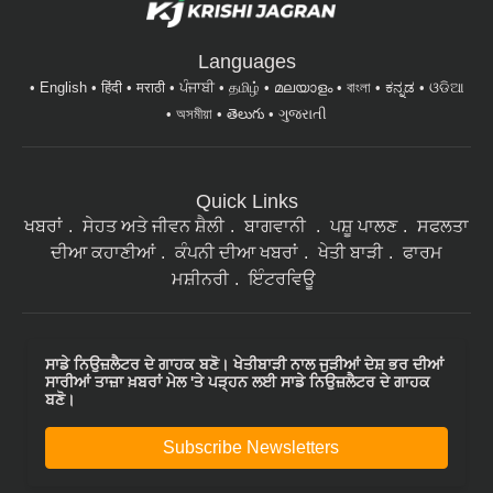
Languages
English
हिंदी
मराठी
ਪੰਜਾਬੀ
தமிழ்
മലയാളം
বাংলা
ಕನ್ನಡ
ଓଡିଆ
অসমীয়া
తెలుగు
ગુજરાતી
Quick Links
ਖਬਰਾਂ
ਸੇਹਤ ਅਤੇ ਜੀਵਨ ਸ਼ੈਲੀ
ਬਾਗਵਾਨੀ
ਪਸ਼ੂ ਪਾਲਣ
ਸਫਲਤਾ
ਦੀਆ ਕਹਾਣੀਆਂ
ਕੰਪਨੀ ਦੀਆ ਖਬਰਾਂ
ਖੇਤੀ ਬਾੜੀ
ਫਾਰਮ
ਮਸ਼ੀਨਰੀ
ਇੰਟਰਵਿਊ
ਸਾਡੇ ਨਿਉਜ਼ਲੈਟਰ ਦੇ ਗਾਹਕ ਬਣੋ। ਖੇਤੀਬਾੜੀ ਨਾਲ ਜੁੜੀਆਂ ਦੇਸ਼ ਭਰ ਦੀਆਂ
ਸਾਰੀਆਂ ਤਾਜ਼ਾ ਖ਼ਬਰਾਂ ਮੇਲ 'ਤੇ ਪੜ੍ਹਨ ਲਈ ਸਾਡੇ ਨਿਉਜ਼ਲੈਟਰ ਦੇ ਗਾਹਕ
ਬਣੋ।
Subscribe Newsletters