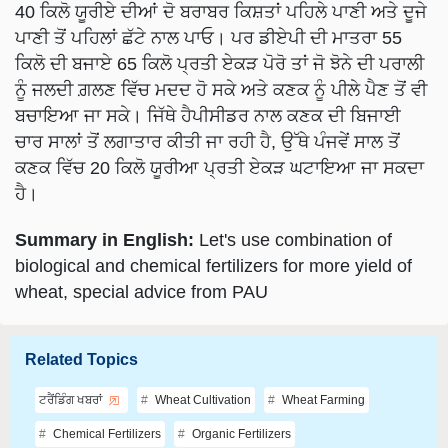
40 ਕਿਲੋ ਯੂਰੀਏ ਦੀਆਂ ਦੋ ਬਰਾਬਰ ਕਿਸ਼ਤਾਂ ਪਹਿਲੇ ਪਾਣੀ ਅਤੇ ਦੂਜੇ
ਪਾਣੀ ਤੋਂ ਪਹਿਲਾਂ ਛੱਟੇ ਨਾਲ ਪਾਓ। ਪਰ ਡੀਏਪੀ ਦੀ ਮਾਤਰਾ 55
ਕਿਲੋ ਦੀ ਬਜਾਏ 65 ਕਿਲੋ ਪ੍ਰਤੀ ਏਕੜ ਪੋਰੋ ਤਾਂ ਜੋ ਝੋਨੇ ਦੀ ਪਰਾਲੀ
ਨੂੰ ਜਲਦੀ ਗ਼ਲਣ ਵਿੱਚ ਮਦਦ ਹੋ ਸਕੇ ਅਤੇ ਕਣਕ ਨੂੰ ਪੀਲੇ ਪੈਣ ਤੋਂ ਵੀ
ਬਚਾਇਆ ਜਾ ਸਕੇ। ਜਿੱਥੇ ਹੈਪੀਸੀਡਰ ਨਾਲ ਕਣਕ ਦੀ ਬਿਜਾਈ
ਚਾਰ ਸਾਲਾਂ ਤੋਂ ਲਗਾਤਾਰ ਕੀਤੀ ਜਾ ਰਹੀ ਹੈ, ਉੱਥੇ ਪੰਜਵੇਂ ਸਾਲ ਤੋਂ
ਕਣਕ ਵਿੱਚ 20 ਕਿਲੋ ਯੂਰੀਆ ਪ੍ਰਤੀ ਏਕੜ ਘਟਾਇਆ ਜਾ ਸਕਦਾ
ਹੈ।
Summary in English:
Let's use combination of
biological and chemical fertilizers for more yield of
wheat, special advice from PAU
Related Topics
ਟਰੈਂਡਿੰਗ ਖਬਰਾਂ
Wheat Cultivation
Wheat Farming
Chemical Fertilizers
Organic Fertilizers