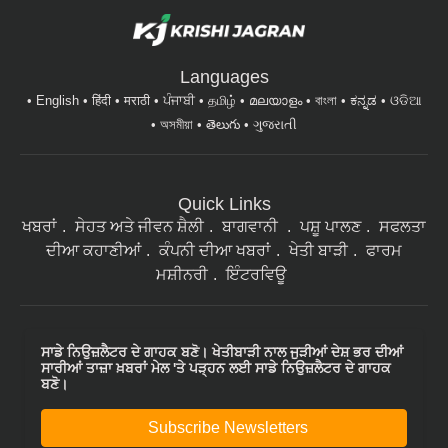
Languages
English
हिंदी
मराठी
ਪੰਜਾਬੀ
தமிழ்
മലയാളം
বাংলা
ಕನ್ನಡ
ଓଡିଆ
অসমীয়া
తెలుగు
ગુજરાતી
Quick Links
ਖਬਰਾਂ
ਸੇਹਤ ਅਤੇ ਜੀਵਨ ਸ਼ੈਲੀ
ਬਾਗਵਾਨੀ
ਪਸ਼ੂ ਪਾਲਣ
ਸਫਲਤਾ
ਦੀਆ ਕਹਾਣੀਆਂ
ਕੰਪਨੀ ਦੀਆ ਖਬਰਾਂ
ਖੇਤੀ ਬਾੜੀ
ਫਾਰਮ
ਮਸ਼ੀਨਰੀ
ਇੰਟਰਵਿਊ
ਸਾਡੇ ਨਿਉਜ਼ਲੈਟਰ ਦੇ ਗਾਹਕ ਬਣੋ। ਖੇਤੀਬਾੜੀ ਨਾਲ ਜੁੜੀਆਂ ਦੇਸ਼ ਭਰ ਦੀਆਂ
ਸਾਰੀਆਂ ਤਾਜ਼ਾ ਖ਼ਬਰਾਂ ਮੇਲ 'ਤੇ ਪੜ੍ਹਨ ਲਈ ਸਾਡੇ ਨਿਉਜ਼ਲੈਟਰ ਦੇ ਗਾਹਕ
ਬਣੋ।
Subscribe Newsletters