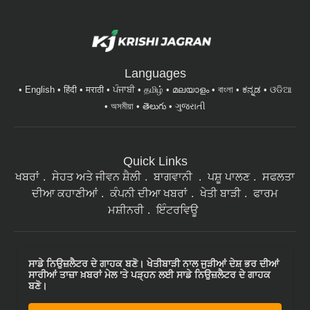
Languages
English
हिंदी
मराठी
ਪੰਜਾਬੀ
தமிழ்
മലയാളം
বাংলা
ಕನ್ನಡ
ଓଡିଆ
অসমীয়া
తెలుగు
ગુજરાતી
Quick Links
ਖਬਰਾਂ
ਸੇਹਤ ਅਤੇ ਜੀਵਨ ਸ਼ੈਲੀ
ਬਾਗਵਾਨੀ
ਪਸ਼ੂ ਪਾਲਣ
ਸਫਲਤਾ
ਦੀਆ ਕਹਾਣੀਆਂ
ਕੰਪਨੀ ਦੀਆ ਖਬਰਾਂ
ਖੇਤੀ ਬਾੜੀ
ਫਾਰਮ
ਮਸ਼ੀਨਰੀ
ਇੰਟਰਵਿਊ
ਸਾਡੇ ਨਿਉਜ਼ਲੈਟਰ ਦੇ ਗਾਹਕ ਬਣੋ। ਖੇਤੀਬਾੜੀ ਨਾਲ ਜੁੜੀਆਂ ਦੇਸ਼ ਭਰ ਦੀਆਂ
ਸਾਰੀਆਂ ਤਾਜ਼ਾ ਖ਼ਬਰਾਂ ਮੇਲ 'ਤੇ ਪੜ੍ਹਨ ਲਈ ਸਾਡੇ ਨਿਉਜ਼ਲੈਟਰ ਦੇ ਗਾਹਕ
ਬਣੋ।