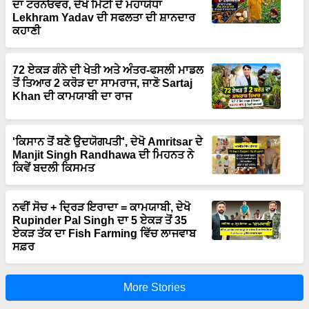
ਦਾ ਟਰਨਓਵਰ, ਦੇਖੋ ਮਿੱਟੀ ਦੇ ਮਹਾਯੋਧਾ
Lekhram Yadav ਦੀ ਸਫਲਤਾ ਦੀ ਸ਼ਾਨਦਾਰ
ਕਹਾਣੀ
72 ਏਕੜ ਗੰਨੇ ਦੀ ਖੇਤੀ ਅਤੇ ਅੰਤਰ-ਫਸਲੀ ਮਾਡਲ
ਤੋਂ ਤਿਆਰ 2 ਕਰੋੜ ਦਾ ਸਾਮਰਾਜ, ਜਾਣੋ Sartaj
Khan ਦੀ ਕਾਮਯਾਬੀ ਦਾ ਰਾਜ
'ਕਿਸਾਨ ਤੋਂ ਬਣੇ ਉਦਯੋਗਪਤੀ', ਦੇਖੋ Amritsar ਦੇ
Manjit Singh Randhawa ਦੀ ਮਿਹਨਤ ਨੇ
ਕਿਵੇਂ ਬਦਲੀ ਕਿਸਮਤ
ਨਵੀਂ ਸੋਚ + ਦ੍ਰਿੜ ਇਰਾਦਾ = ਕਾਮਯਾਬੀ, ਦੇਖੋ
Rupinder Pal Singh ਦਾ 5 ਏਕੜ ਤੋਂ 35
ਏਕੜ ਤੱਕ ਦਾ Fish Farming ਵਿੱਚ ਲਾਜਵਾਬ
ਸਫ਼ਰ
More Stories