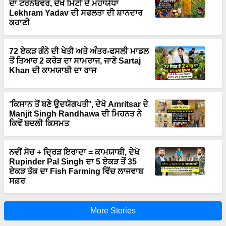
ਦਾ ਟਰਨਓਵਰ, ਦੇਖੋ ਮਿੱਟੀ ਦੇ ਮਹਾਯੋਧਾ
Lekhram Yadav ਦੀ ਸਫਲਤਾ ਦੀ ਸ਼ਾਨਦਾਰ
ਕਹਾਣੀ
72 ਏਕੜ ਗੰਨੇ ਦੀ ਖੇਤੀ ਅਤੇ ਅੰਤਰ-ਫਸਲੀ ਮਾਡਲ
ਤੋਂ ਤਿਆਰ 2 ਕਰੋੜ ਦਾ ਸਾਮਰਾਜ, ਜਾਣੋ Sartaj
Khan ਦੀ ਕਾਮਯਾਬੀ ਦਾ ਰਾਜ
'ਕਿਸਾਨ ਤੋਂ ਬਣੇ ਉਦਯੋਗਪਤੀ', ਦੇਖੋ Amritsar ਦੇ
Manjit Singh Randhawa ਦੀ ਮਿਹਨਤ ਨੇ
ਕਿਵੇਂ ਬਦਲੀ ਕਿਸਮਤ
ਨਵੀਂ ਸੋਚ + ਦ੍ਰਿੜ ਇਰਾਦਾ = ਕਾਮਯਾਬੀ, ਦੇਖੋ
Rupinder Pal Singh ਦਾ 5 ਏਕੜ ਤੋਂ 35
ਏਕੜ ਤੱਕ ਦਾ Fish Farming ਵਿੱਚ ਲਾਜਵਾਬ
ਸਫ਼ਰ
More Stories