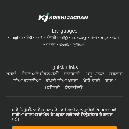
Languages
English
हिंदी
मराठी
ਪੰਜਾਬੀ
தமிழ்
മലയാളം
বাংলা
ಕನ್ನಡ
ଓଡିଆ
অসমীয়া
తెలుగు
ગુજરાતી
Quick Links
ਖਬਰਾਂ
ਸੇਹਤ ਅਤੇ ਜੀਵਨ ਸ਼ੈਲੀ
ਬਾਗਵਾਨੀ
ਪਸ਼ੂ ਪਾਲਣ
ਸਫਲਤਾ
ਦੀਆ ਕਹਾਣੀਆਂ
ਕੰਪਨੀ ਦੀਆ ਖਬਰਾਂ
ਖੇਤੀ ਬਾੜੀ
ਫਾਰਮ
ਮਸ਼ੀਨਰੀ
ਇੰਟਰਵਿਊ
ਸਾਡੇ ਨਿਉਜ਼ਲੈਟਰ ਦੇ ਗਾਹਕ ਬਣੋ। ਖੇਤੀਬਾੜੀ ਨਾਲ ਜੁੜੀਆਂ ਦੇਸ਼ ਭਰ ਦੀਆਂ
ਸਾਰੀਆਂ ਤਾਜ਼ਾ ਖ਼ਬਰਾਂ ਮੇਲ 'ਤੇ ਪੜ੍ਹਨ ਲਈ ਸਾਡੇ ਨਿਉਜ਼ਲੈਟਰ ਦੇ ਗਾਹਕ
ਬਣੋ।