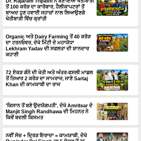
Dr. Rajaram Tripathi ਨੇ ਬਣਾਇਆ ਖੇਤੀਬਾੜੀ
ਤੋਂ 100 ਕਰੋੜ ਦਾ ਕਾਰੋਬਾਰ, ਹੈਲੀਕਾਪਟਰਾਂ ਤੋਂ
ਬਾਅਦ ਹੁਣ ਹਵਾਈ ਜਹਾਜ਼ਾਂ ਨਾਲ ਲਿਆਉਣਗੇ
ਖੇਤੀਬਾੜੀ ਵਿੱਚ ਕ੍ਰਾਂਤੀ
Organic ਅਤੇ Dairy Farming ਤੋਂ 40 ਕਰੋੜ
ਦਾ ਟਰਨਓਵਰ, ਦੇਖੋ ਮਿੱਟੀ ਦੇ ਮਹਾਯੋਧਾ
Lekhram Yadav ਦੀ ਸਫਲਤਾ ਦੀ ਸ਼ਾਨਦਾਰ
ਕਹਾਣੀ
72 ਏਕੜ ਗੰਨੇ ਦੀ ਖੇਤੀ ਅਤੇ ਅੰਤਰ-ਫਸਲੀ ਮਾਡਲ
ਤੋਂ ਤਿਆਰ 2 ਕਰੋੜ ਦਾ ਸਾਮਰਾਜ, ਜਾਣੋ Sartaj
Khan ਦੀ ਕਾਮਯਾਬੀ ਦਾ ਰਾਜ
'ਕਿਸਾਨ ਤੋਂ ਬਣੇ ਉਦਯੋਗਪਤੀ', ਦੇਖੋ Amritsar ਦੇ
Manjit Singh Randhawa ਦੀ ਮਿਹਨਤ ਨੇ
ਕਿਵੇਂ ਬਦਲੀ ਕਿਸਮਤ
ਨਵੀਂ ਸੋਚ + ਦ੍ਰਿੜ ਇਰਾਦਾ = ਕਾਮਯਾਬੀ, ਦੇਖੋ