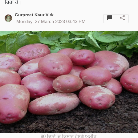
ਰਿਹਾ ਹੈ।
Gurpreet Kaur Virk
Monday, 27 March 2023 03:43 PM
80 ਦਿਨਾਂ 'ਚ ਕਿਸਾਨ ਹੋਣਗੇ ਅਮੀਰ!