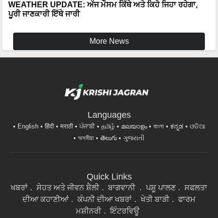
WEATHER UPDATE: ਅੱਜ ਮੌਸਮ ਕਿੱਥੇ ਅਤੇ ਕਿਹੋ ਜਿਹਾ ਰਹੇਗਾ,
ਪੂਰੀ ਜਾਣਕਾਰੀ ਇੱਥੇ ਜਾਰੀ
More News
Languages
English
हिंदी
मराठी
ਪੰਜਾਬੀ
தமிழ்
മലയാളം
বাংলা
ಕನ್ನಡ
ଓଡିଆ
অসমীয়া
తెలుగు
ગુજરાતી
Quick Links
ਖਬਰਾਂ
ਸੇਹਤ ਅਤੇ ਜੀਵਨ ਸ਼ੈਲੀ
ਬਾਗਵਾਨੀ
ਪਸ਼ੂ ਪਾਲਣ
ਸਫਲਤਾ
ਦੀਆ ਕਹਾਣੀਆਂ
ਕੰਪਨੀ ਦੀਆ ਖਬਰਾਂ
ਖੇਤੀ ਬਾੜੀ
ਫਾਰਮ
ਮਸ਼ੀਨਰੀ
ਇੰਟਰਵਿਊ