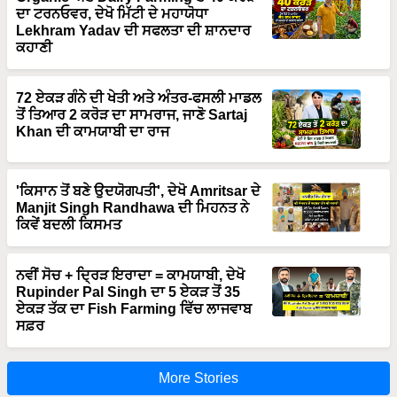
ਦਾ ਟਰਨਓਵਰ, ਦੇਖੋ ਮਿੱਟੀ ਦੇ ਮਹਾਯੋਧਾ
Lekhram Yadav ਦੀ ਸਫਲਤਾ ਦੀ ਸ਼ਾਨਦਾਰ
ਕਹਾਣੀ
72 ਏਕੜ ਗੰਨੇ ਦੀ ਖੇਤੀ ਅਤੇ ਅੰਤਰ-ਫਸਲੀ ਮਾਡਲ
ਤੋਂ ਤਿਆਰ 2 ਕਰੋੜ ਦਾ ਸਾਮਰਾਜ, ਜਾਣੋ Sartaj
Khan ਦੀ ਕਾਮਯਾਬੀ ਦਾ ਰਾਜ
'ਕਿਸਾਨ ਤੋਂ ਬਣੇ ਉਦਯੋਗਪਤੀ', ਦੇਖੋ Amritsar ਦੇ
Manjit Singh Randhawa ਦੀ ਮਿਹਨਤ ਨੇ
ਕਿਵੇਂ ਬਦਲੀ ਕਿਸਮਤ
ਨਵੀਂ ਸੋਚ + ਦ੍ਰਿੜ ਇਰਾਦਾ = ਕਾਮਯਾਬੀ, ਦੇਖੋ
Rupinder Pal Singh ਦਾ 5 ਏਕੜ ਤੋਂ 35
ਏਕੜ ਤੱਕ ਦਾ Fish Farming ਵਿੱਚ ਲਾਜਵਾਬ
ਸਫ਼ਰ
More Stories