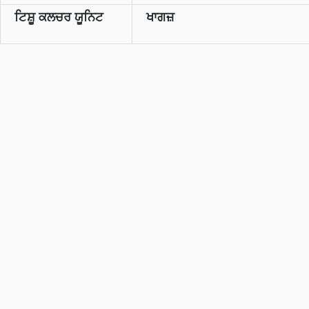
ਟਿਸ਼ੂ ਕਲਚਰ ਯੂਨਿਟ
ਖਾਗਜ਼