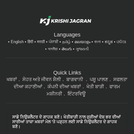
Languages
English
हिंदी
मराठी
ਪੰਜਾਬੀ
தமிழ்
മലയാളം
বাংলা
ಕನ್ನಡ
ଓଡିଆ
অসমীয়া
తెలుగు
ગુજરાતી
Quick Links
ਖਬਰਾਂ
ਸੇਹਤ ਅਤੇ ਜੀਵਨ ਸ਼ੈਲੀ
ਬਾਗਵਾਨੀ
ਪਸ਼ੂ ਪਾਲਣ
ਸਫਲਤਾ
ਦੀਆ ਕਹਾਣੀਆਂ
ਕੰਪਨੀ ਦੀਆ ਖਬਰਾਂ
ਖੇਤੀ ਬਾੜੀ
ਫਾਰਮ
ਮਸ਼ੀਨਰੀ
ਇੰਟਰਵਿਊ
ਸਾਡੇ ਨਿਉਜ਼ਲੈਟਰ ਦੇ ਗਾਹਕ ਬਣੋ। ਖੇਤੀਬਾੜੀ ਨਾਲ ਜੁੜੀਆਂ ਦੇਸ਼ ਭਰ ਦੀਆਂ
ਸਾਰੀਆਂ ਤਾਜ਼ਾ ਖ਼ਬਰਾਂ ਮੇਲ 'ਤੇ ਪੜ੍ਹਨ ਲਈ ਸਾਡੇ ਨਿਉਜ਼ਲੈਟਰ ਦੇ ਗਾਹਕ
ਬਣੋ।