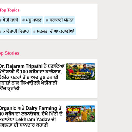
Top Topics
ਖੇਤੀ ਬਾੜੀ
ਪਸ਼ੂ ਪਾਲਣ
ਸਰਕਾਰੀ ਯੋਜਨਾ
ਕਾਰੋਬਾਰੀ ਵਿਚਾਰ
ਸਫਲਤਾ ਦੀਆ ਕਹਾਣੀਆਂ
op Stories
Dr. Rajaram Tripathi ਨੇ ਬਣਾਇਆ
ਖੇਤੀਬਾੜੀ ਤੋਂ 100 ਕਰੋੜ ਦਾ ਕਾਰੋਬਾਰ,
ਹੈਲੀਕਾਪਟਰਾਂ ਤੋਂ ਬਾਅਦ ਹੁਣ ਹਵਾਈ
ਜਹਾਜ਼ਾਂ ਨਾਲ ਲਿਆਉਣਗੇ ਖੇਤੀਬਾੜੀ
ਵਿੱਚ ਕ੍ਰਾਂਤੀ
Organic ਅਤੇ Dairy Farming ਤੋਂ
40 ਕਰੋੜ ਦਾ ਟਰਨਓਵਰ, ਦੇਖੋ ਮਿੱਟੀ ਦੇ
ਮਹਾਯੋਧਾ Lekhram Yadav ਦੀ
ਸਫਲਤਾ ਦੀ ਸ਼ਾਨਦਾਰ ਕਹਾਣੀ