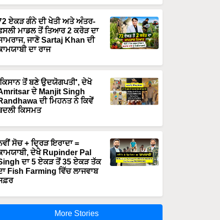
72 ਏਕੜ ਗੰਨੇ ਦੀ ਖੇਤੀ ਅਤੇ ਅੰਤਰ-
ਫਸਲੀ ਮਾਡਲ ਤੋਂ ਤਿਆਰ 2 ਕਰੋੜ ਦਾ
ਸਾਮਰਾਜ, ਜਾਣੋ Sartaj Khan ਦੀ
ਕਾਮਯਾਬੀ ਦਾ ਰਾਜ
'ਕਿਸਾਨ ਤੋਂ ਬਣੇ ਉਦਯੋਗਪਤੀ', ਦੇਖੋ
Amritsar ਦੇ Manjit Singh
Randhawa ਦੀ ਮਿਹਨਤ ਨੇ ਕਿਵੇਂ
ਬਦਲੀ ਕਿਸਮਤ
ਨਵੀਂ ਸੋਚ + ਦ੍ਰਿੜ ਇਰਾਦਾ =
ਕਾਮਯਾਬੀ, ਦੇਖੋ Rupinder Pal
Singh ਦਾ 5 ਏਕੜ ਤੋਂ 35 ਏਕੜ ਤੱਕ
ਦਾ Fish Farming ਵਿੱਚ ਲਾਜਵਾਬ
ਸਫ਼ਰ
More Stories