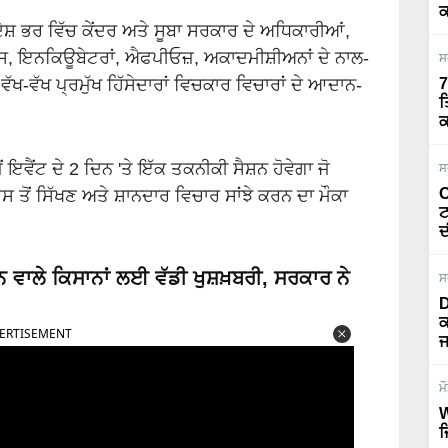
ਕ
ਦੇਸ਼ ਭਰ ਵਿੱਚ ਕੇਂਦਰ ਅਤੇ ਸੂਬਾ ਸਰਕਾਰ ਦੇ ਅਧਿਕਾਰੀਆਂ,
 ਇਨਕਿਊਬੇਟਰਾਂ, ਐਫਪੀਓਜ਼, ਅਕਾਦਮੀਸ਼ੀਅਨਾਂ ਦੇ ਨਾਲ-
ਸ
ੱਖ-ਵੱਖ ਪ੍ਰਮੁੱਖ ਹਿੱਸੇਦਾਰਾਂ ਵਿਚਕਾਰ ਵਿਚਾਰਾਂ ਦੇ ਆਦਾਨ-
7
ਤ
ਕ
ਂ ਇਵੈਂਟ ਦੇ 2 ਦਿਨ 'ਤੇ ਇੱਕ ਤਕਨੀਕੀ ਸੈਸ਼ਨ ਹੋਵੇਗਾ ਜੋ
ਸ
O
 ਤੋਂ ਸਿੱਖਣ ਅਤੇ ਸ਼ਾਨਦਾਰ ਵਿਚਾਰ ਸਾਂਝੇ ਕਰਨ ਦਾ ਮੌਕਾ
ਟ
ਦ
ਨ ਵਾਲੇ ਕਿਸਾਨਾਂ ਲਈ ਵੱਡੀ ਖੁਸ਼ਖ਼ਬਰੀ, ਸਰਕਾਰ ਨੇ
ਸ
D
ਕ
ERTISEMENT
ਜ
ਮ
W
ਜ