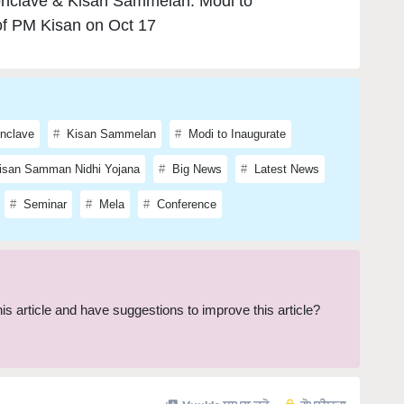
onclave & Kisan Sammelan: Modi to
of PM Kisan on Oct 17
onclave
Kisan Sammelan
Modi to Inaugurate
san Samman Nidhi Yojana
Big News
Latest News
Seminar
Mela
Conference
this article and have suggestions to improve this article?