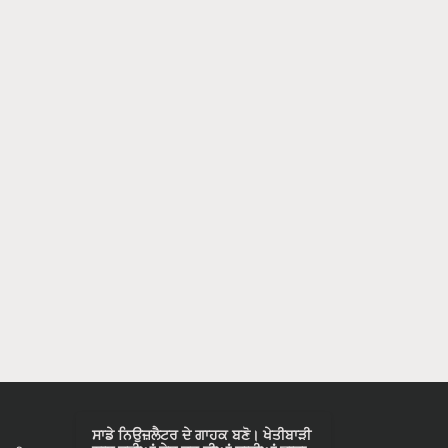
ਸਾਡੇ ਨਿਉਜ਼ਲੈਟਰ ਦੇ ਗਾਹਕ ਬਣੋ। ਖੇਤੀਬਾੜੀ