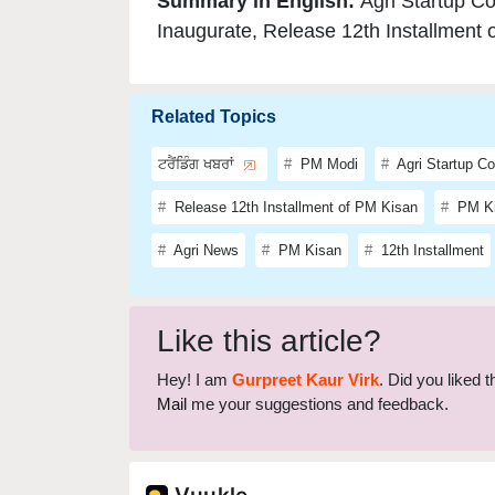
Summary in English:
Agri Startup C
Inaugurate, Release 12th Installment 
Related Topics
ਟਰੈਂਡਿੰਗ ਖਬਰਾਂ
PM Modi
Agri Startup C
Release 12th Installment of PM Kisan
PM Ki
Agri News
PM Kisan
12th Installment
Like this article?
Hey! I am
Gurpreet Kaur Virk
. Did you liked 
Mail
me your suggestions and feedback.