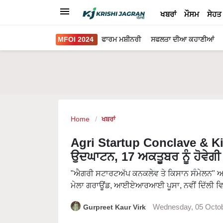
ਖਬਰਾਂ
ਮੌਸਮ
ਸੇਹਤ
MFOI 2024
ਫਾਰਮ ਮਸ਼ੀਨਰੀ
ਸਫਲਤਾ ਦੀਆ ਕਹਾਣੀਆਂ
Home
ਖਬਰਾਂ
Agri Startup Conclave & K
ਉਦਘਾਟਨ, 17 ਅਕਤੂਬਰ ਨੂੰ ਹੋਵੇਗੀ 
"ਐਗਰੀ ਸਟਾਰਟਅੱਪ ਕਨਕਲੇਵ ਤੇ ਕਿਸਾਨ ਸੰਮੇਲਨ"
ਮੇਲਾ ਗਰਾਊਂਡ, ਆਈਏਆਰਆਈ ਪੂਸਾ, ਨਵੀਂ ਦਿੱਲੀ ਵਿ
Gurpreet Kaur Virk
Wednesday, 05 Octo