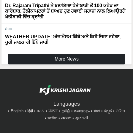
Dr. Rajaram Tripathi ਨੇ ਬਣਾਇਆ ਖੇਤੀਬਾੜੀ ਤੋਂ 100 ਕਰੋੜ ਦਾ
ਕਾਰੋਬਾਰ, ਹੈਲੀਕਾਪਟਰਾਂ ਤੋਂ ਬਾਅਦ ਹੁਣ ਹਵਾਈ ਜਹਾਜ਼ਾਂ ਨਾਲ ਲਿਆਉਣਗੇ
ਖੇਤੀਬਾੜੀ ਵਿੱਚ ਕ੍ਰਾਂਤੀ
ਮੌਸਮ
WEATHER UPDATE: ਅੱਜ ਮੌਸਮ ਕਿੱਥੇ ਅਤੇ ਕਿਹੋ ਜਿਹਾ ਰਹੇਗਾ,
ਪੂਰੀ ਜਾਣਕਾਰੀ ਇੱਥੇ ਜਾਰੀ
More News
Languages
English
हिंदी
मराठी
ਪੰਜਾਬੀ
தமிழ்
മലയാളം
বাংলা
ಕನ್ನಡ
ଓଡିଆ
অসমীয়া
తెలుగు
ગુજરાતી