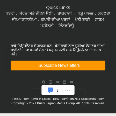
Quick Links
ਖਬਰਾਂ
ਸੇਹਤ ਅਤੇ ਜੀਵਨ ਸ਼ੈਲੀ
ਬਾਗਵਾਨੀ
ਪਸ਼ੂ ਪਾਲਣ
ਸਫਲਤਾ
ਦੀਆ ਕਹਾਣੀਆਂ
ਕੰਪਨੀ ਦੀਆ ਖਬਰਾਂ
ਖੇਤੀ ਬਾੜੀ
ਫਾਰਮ
ਮਸ਼ੀਨਰੀ
ਇੰਟਰਵਿਊ
ਸਾਡੇ ਨਿਉਜ਼ਲੈਟਰ ਦੇ ਗਾਹਕ ਬਣੋ। ਖੇਤੀਬਾੜੀ ਨਾਲ ਜੁੜੀਆਂ ਦੇਸ਼ ਭਰ ਦੀਆਂ
ਸਾਰੀਆਂ ਤਾਜ਼ਾ ਖ਼ਬਰਾਂ ਮੇਲ 'ਤੇ ਪੜ੍ਹਨ ਲਈ ਸਾਡੇ ਨਿਉਜ਼ਲੈਟਰ ਦੇ ਗਾਹਕ
ਬਣੋ।
Subscribe Newsletters
|
|
|
Privacy Policy
Terms of Service
Data Policy
Refund & Cancellation Policy
CopyRight - 2021 Krishi Jagran Media Group. All Rights Reserved.