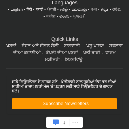
English
हिंदी
मराठी
ਪੰਜਾਬੀ
தமிழ்
മലയാളം
বাংলা
ಕನ್ನಡ
ଓଡିଆ
অসমীয়া
తెలుగు
ગુજરાતી
Quick Links
ਖਬਰਾਂ
ਸੇਹਤ ਅਤੇ ਜੀਵਨ ਸ਼ੈਲੀ
ਬਾਗਵਾਨੀ
ਪਸ਼ੂ ਪਾਲਣ
ਸਫਲਤਾ
ਦੀਆ ਕਹਾਣੀਆਂ
ਕੰਪਨੀ ਦੀਆ ਖਬਰਾਂ
ਖੇਤੀ ਬਾੜੀ
ਫਾਰਮ
ਮਸ਼ੀਨਰੀ
ਇੰਟਰਵਿਊ
ਸਾਡੇ ਨਿਉਜ਼ਲੈਟਰ ਦੇ ਗਾਹਕ ਬਣੋ। ਖੇਤੀਬਾੜੀ ਨਾਲ ਜੁੜੀਆਂ ਦੇਸ਼ ਭਰ ਦੀਆਂ
ਸਾਰੀਆਂ ਤਾਜ਼ਾ ਖ਼ਬਰਾਂ ਮੇਲ 'ਤੇ ਪੜ੍ਹਨ ਲਈ ਸਾਡੇ ਨਿਉਜ਼ਲੈਟਰ ਦੇ ਗਾਹਕ
ਬਣੋ।
Subscribe Newsletters