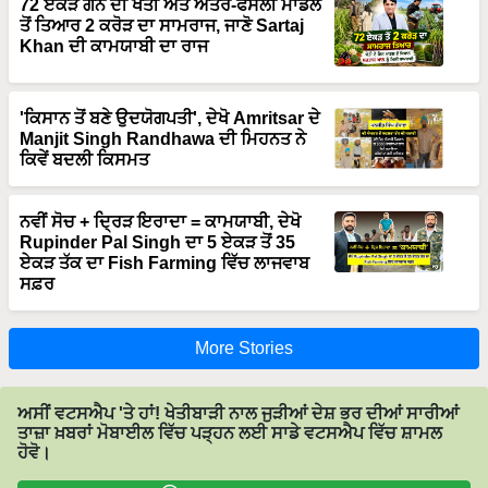
ਤੋਂ ਤਿਆਰ 2 ਕਰੋੜ ਦਾ ਸਾਮਰਾਜ, ਜਾਣੋ Sartaj
Khan ਦੀ ਕਾਮਯਾਬੀ ਦਾ ਰਾਜ
'ਕਿਸਾਨ ਤੋਂ ਬਣੇ ਉਦਯੋਗਪਤੀ', ਦੇਖੋ Amritsar ਦੇ
Manjit Singh Randhawa ਦੀ ਮਿਹਨਤ ਨੇ
ਕਿਵੇਂ ਬਦਲੀ ਕਿਸਮਤ
ਨਵੀਂ ਸੋਚ + ਦ੍ਰਿੜ ਇਰਾਦਾ = ਕਾਮਯਾਬੀ, ਦੇਖੋ
Rupinder Pal Singh ਦਾ 5 ਏਕੜ ਤੋਂ 35
ਏਕੜ ਤੱਕ ਦਾ Fish Farming ਵਿੱਚ ਲਾਜਵਾਬ
ਸਫ਼ਰ
More Stories
ਅਸੀਂ ਵਟਸਐਪ 'ਤੇ ਹਾਂ! ਖੇਤੀਬਾੜੀ ਨਾਲ ਜੁੜੀਆਂ ਦੇਸ਼ ਭਰ ਦੀਆਂ ਸਾਰੀਆਂ
ਤਾਜ਼ਾ ਖ਼ਬਰਾਂ ਮੋਬਾਈਲ ਵਿੱਚ ਪੜ੍ਹਨ ਲਈ ਸਾਡੇ ਵਟਸਐਪ ਵਿੱਚ ਸ਼ਾਮਲ
ਹੋਵੋ।
Join on WhatsApp