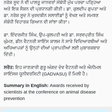
ਅਤੇ ਇਕ ਸੈਸ਼ਨ ਦੀ ਪ੍ਰਧਾਨਗੀ ਕੀਤੀ। ਡਾ. ਕੁਲਦੀਪ ਗੁਪਤਾ ਅਤੇ
ਡਾ. ਨਰੇਸ਼ ਸੂਦ ਨੇ ਖੁਰਦਬੀਨ ਸਲਾਈਡਾਂ ਨੂੰ ਵੇਖਣ ਅਤੇ ਸਮਝਣ
ਸੰਬੰਧੀ ਵਿਹਾਰਕ ਗਿਆਨ ਵੀ ਸਾਂਝਾ ਕੀਤਾ।
ਡਾ. ਇੰਦਰਜੀਤ ਸਿੰਘ, ਉਪ-ਕੁਲਪਤੀ ਅਤੇ ਡਾ. ਸਰਵਪ੍ਰੀਤ ਸਿੰਘ
ਘੁੰਮਣ, ਡੀਨ ਵੈਟਨਰੀ ਸਾਇੰਸ ਕਾਲਜ ਨੇ ਸਾਰੇ ਵਿਦਿਆਰਥੀਆਂ ਅਤੇ
ਅਧਿਆਪਕਾਂ ਨੂੰ ਉਨ੍ਹਾਂ ਦੀਆਂ ਪ੍ਰਾਪਤੀਆਂ ਲਈ ਮੁਬਾਰਕਬਾਦ
ਦਿੱਤੀ।
ਸਰੋਤ:
ਇਹ ਜਾਣਕਾਰੀ ਗੁਰੂ ਅੰਗਦ ਦੇਵ ਵੈਟਨਰੀ ਅਤੇ ਐਨੀਮਲ
ਸਾਇੰਸਜ ਯੂਨੀਵਰਸਿਟੀ (GADVASU) ਤੋਂ ਮਿਲੀ ਹੈ।
Summary in English:
Awards received by
scientists at the conference on animal disease
prevention
Related Topics