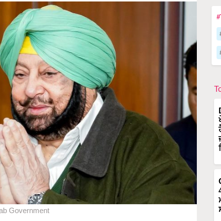
#
T
ab Government