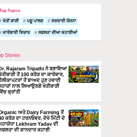
Top Topics
ਖੇਤੀ ਬਾੜੀ
ਪਸ਼ੂ ਪਾਲਣ
ਸਰਕਾਰੀ ਯੋਜਨਾ
ਕਾਰੋਬਾਰੀ ਵਿਚਾਰ
ਸਫਲਤਾ ਦੀਆ ਕਹਾਣੀਆਂ
op Stories
Dr. Rajaram Tripathi ਨੇ ਬਣਾਇਆ
ਖੇਤੀਬਾੜੀ ਤੋਂ 100 ਕਰੋੜ ਦਾ ਕਾਰੋਬਾਰ,
ਹੈਲੀਕਾਪਟਰਾਂ ਤੋਂ ਬਾਅਦ ਹੁਣ ਹਵਾਈ
ਜਹਾਜ਼ਾਂ ਨਾਲ ਲਿਆਉਣਗੇ ਖੇਤੀਬਾੜੀ
ਵਿੱਚ ਕ੍ਰਾਂਤੀ
Organic ਅਤੇ Dairy Farming ਤੋਂ
40 ਕਰੋੜ ਦਾ ਟਰਨਓਵਰ, ਦੇਖੋ ਮਿੱਟੀ ਦੇ
ਮਹਾਯੋਧਾ Lekhram Yadav ਦੀ
ਸਫਲਤਾ ਦੀ ਸ਼ਾਨਦਾਰ ਕਹਾਣੀ