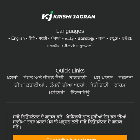
Languages
English
हिंदी
मराठी
ਪੰਜਾਬੀ
தமிழ்
മലയാളം
বাংলা
ಕನ್ನಡ
ଓଡିଆ
অসমীয়া
తెలుగు
ગુજરાતી
Quick Links
ਖਬਰਾਂ
ਸੇਹਤ ਅਤੇ ਜੀਵਨ ਸ਼ੈਲੀ
ਬਾਗਵਾਨੀ
ਪਸ਼ੂ ਪਾਲਣ
ਸਫਲਤਾ
ਦੀਆ ਕਹਾਣੀਆਂ
ਕੰਪਨੀ ਦੀਆ ਖਬਰਾਂ
ਖੇਤੀ ਬਾੜੀ
ਫਾਰਮ
ਮਸ਼ੀਨਰੀ
ਇੰਟਰਵਿਊ
ਸਾਡੇ ਨਿਉਜ਼ਲੈਟਰ ਦੇ ਗਾਹਕ ਬਣੋ। ਖੇਤੀਬਾੜੀ ਨਾਲ ਜੁੜੀਆਂ ਦੇਸ਼ ਭਰ ਦੀਆਂ
ਸਾਰੀਆਂ ਤਾਜ਼ਾ ਖ਼ਬਰਾਂ ਮੇਲ 'ਤੇ ਪੜ੍ਹਨ ਲਈ ਸਾਡੇ ਨਿਉਜ਼ਲੈਟਰ ਦੇ ਗਾਹਕ
ਬਣੋ।