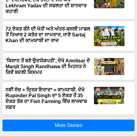
Lekhram Yadav ਦੀ ਸਫਲਤਾ ਦੀ ਸ਼ਾਨਦਾਰ
ਕਹਾਣੀ
72 ਏਕੜ ਗੰਨੇ ਦੀ ਖੇਤੀ ਅਤੇ ਅੰਤਰ-ਫਸਲੀ ਮਾਡਲ
ਤੋਂ ਤਿਆਰ 2 ਕਰੋੜ ਦਾ ਸਾਮਰਾਜ, ਜਾਣੋ Sartaj
Khan ਦੀ ਕਾਮਯਾਬੀ ਦਾ ਰਾਜ
'ਕਿਸਾਨ ਤੋਂ ਬਣੇ ਉਦਯੋਗਪਤੀ', ਦੇਖੋ Amritsar ਦੇ
Manjit Singh Randhawa ਦੀ ਮਿਹਨਤ ਨੇ
ਕਿਵੇਂ ਬਦਲੀ ਕਿਸਮਤ
ਨਵੀਂ ਸੋਚ + ਦ੍ਰਿੜ ਇਰਾਦਾ = ਕਾਮਯਾਬੀ, ਦੇਖੋ
Rupinder Pal Singh ਦਾ 5 ਏਕੜ ਤੋਂ 35
ਏਕੜ ਤੱਕ ਦਾ Fish Farming ਵਿੱਚ ਲਾਜਵਾਬ
ਸਫ਼ਰ
More Stories