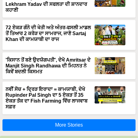
Lekhram Yadav ਦੀ ਸਫਲਤਾ ਦੀ ਸ਼ਾਨਦਾਰ
ਕਹਾਣੀ
72 ਏਕੜ ਗੰਨੇ ਦੀ ਖੇਤੀ ਅਤੇ ਅੰਤਰ-ਫਸਲੀ ਮਾਡਲ
ਤੋਂ ਤਿਆਰ 2 ਕਰੋੜ ਦਾ ਸਾਮਰਾਜ, ਜਾਣੋ Sartaj
Khan ਦੀ ਕਾਮਯਾਬੀ ਦਾ ਰਾਜ
'ਕਿਸਾਨ ਤੋਂ ਬਣੇ ਉਦਯੋਗਪਤੀ', ਦੇਖੋ Amritsar ਦੇ
Manjit Singh Randhawa ਦੀ ਮਿਹਨਤ ਨੇ
ਕਿਵੇਂ ਬਦਲੀ ਕਿਸਮਤ
ਨਵੀਂ ਸੋਚ + ਦ੍ਰਿੜ ਇਰਾਦਾ = ਕਾਮਯਾਬੀ, ਦੇਖੋ
Rupinder Pal Singh ਦਾ 5 ਏਕੜ ਤੋਂ 35
ਏਕੜ ਤੱਕ ਦਾ Fish Farming ਵਿੱਚ ਲਾਜਵਾਬ
ਸਫ਼ਰ
More Stories