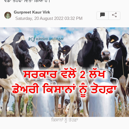
ਵੱਡਾ ਤੋਹਫਾ ਦਿੱਤਾ ਗਿਆ ਹੈ।
Gurpreet Kaur Virk
Saturday, 20 August 2022 03:32 PM
ਕਿਸਾਨਾਂ ਨੂੰ ਤੋਹਫ਼ਾ