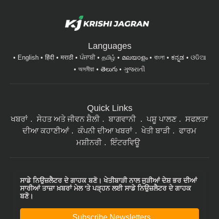
Languages
English
हिंदी
मराठी
ਪੰਜਾਬੀ
தமிழ்
മലയാളം
বাংলা
ಕನ್ನಡ
ଓଡିଆ
অসমীয়া
తెలుగు
ગુજરાતી
Quick Links
ਖਬਰਾਂ
ਸੇਹਤ ਅਤੇ ਜੀਵਨ ਸ਼ੈਲੀ
ਬਾਗਵਾਨੀ
ਪਸ਼ੂ ਪਾਲਣ
ਸਫਲਤਾ
ਦੀਆ ਕਹਾਣੀਆਂ
ਕੰਪਨੀ ਦੀਆ ਖਬਰਾਂ
ਖੇਤੀ ਬਾੜੀ
ਫਾਰਮ
ਮਸ਼ੀਨਰੀ
ਇੰਟਰਵਿਊ
ਸਾਡੇ ਨਿਉਜ਼ਲੈਟਰ ਦੇ ਗਾਹਕ ਬਣੋ। ਖੇਤੀਬਾੜੀ ਨਾਲ ਜੁੜੀਆਂ ਦੇਸ਼ ਭਰ ਦੀਆਂ
ਸਾਰੀਆਂ ਤਾਜ਼ਾ ਖ਼ਬਰਾਂ ਮੇਲ 'ਤੇ ਪੜ੍ਹਨ ਲਈ ਸਾਡੇ ਨਿਉਜ਼ਲੈਟਰ ਦੇ ਗਾਹਕ
ਬਣੋ।
Subscribe Newsletters