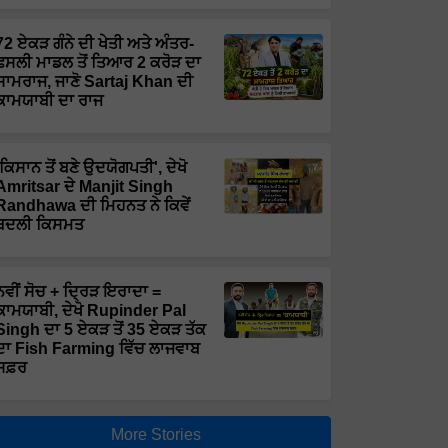
72 ਏਕੜ ਗੰਨੇ ਦੀ ਖੇਤੀ ਅਤੇ ਅੰਤਰ-
ਫਸਲੀ ਮਾਡਲ ਤੋਂ ਤਿਆਰ 2 ਕਰੋੜ ਦਾ
ਸਾਮਰਾਜ, ਜਾਣੋ Sartaj Khan ਦੀ
ਕਾਮਯਾਬੀ ਦਾ ਰਾਜ
'ਕਿਸਾਨ ਤੋਂ ਬਣੇ ਉਦਯੋਗਪਤੀ', ਦੇਖੋ
Amritsar ਦੇ Manjit Singh
Randhawa ਦੀ ਮਿਹਨਤ ਨੇ ਕਿਵੇਂ
ਬਦਲੀ ਕਿਸਮਤ
ਨਵੀਂ ਸੋਚ + ਦ੍ਰਿੜ ਇਰਾਦਾ =
ਕਾਮਯਾਬੀ, ਦੇਖੋ Rupinder Pal
Singh ਦਾ 5 ਏਕੜ ਤੋਂ 35 ਏਕੜ ਤੱਕ
ਦਾ Fish Farming ਵਿੱਚ ਲਾਜਵਾਬ
ਸਫ਼ਰ
More Stories