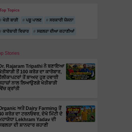
Top Topics
ਖੇਤੀ ਬਾੜੀ
ਪਸ਼ੂ ਪਾਲਣ
ਸਰਕਾਰੀ ਯੋਜਨਾ
ਕਾਰੋਬਾਰੀ ਵਿਚਾਰ
ਸਫਲਤਾ ਦੀਆ ਕਹਾਣੀਆਂ
op Stories
Dr. Rajaram Tripathi ਨੇ ਬਣਾਇਆ
ਖੇਤੀਬਾੜੀ ਤੋਂ 100 ਕਰੋੜ ਦਾ ਕਾਰੋਬਾਰ,
ਹੈਲੀਕਾਪਟਰਾਂ ਤੋਂ ਬਾਅਦ ਹੁਣ ਹਵਾਈ
ਜਹਾਜ਼ਾਂ ਨਾਲ ਲਿਆਉਣਗੇ ਖੇਤੀਬਾੜੀ
ਵਿੱਚ ਕ੍ਰਾਂਤੀ
Organic ਅਤੇ Dairy Farming ਤੋਂ
40 ਕਰੋੜ ਦਾ ਟਰਨਓਵਰ, ਦੇਖੋ ਮਿੱਟੀ ਦੇ
ਮਹਾਯੋਧਾ Lekhram Yadav ਦੀ
ਸਫਲਤਾ ਦੀ ਸ਼ਾਨਦਾਰ ਕਹਾਣੀ