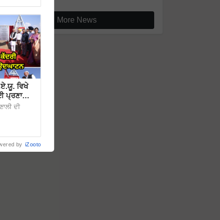
More News
.ਯੂ. ਵਿਖੇ
ਈ ਪ੍ਰਣਾਲੀ
ਰਣਾਲੀ ਦੀ
wered by
iZooto