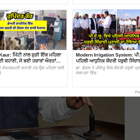
aur: ਮਿੱਟੀ ਨਾਲ ਜੁੜੀ ਇੱਕ ਮਹਿਲਾ
Modern Irrigation System: ਪੀ.ਏ
 ਕਹਾਣੀ, ਜੋ ਬਣੀ ਹਜ਼ਾਰਾਂ ਔਰਤਾਂ
ਪਹਿਲੀ ਆਧੁਨਿਕ ਕੇਂਦਰੀ ਧਰੁਵੀ ਸਿੰਚਾ
ਦਾ ਹੋਇਆ ਉਦਘਾਟਨ
 ਦੀ ਸੰਘਰਸ਼ਮਈ ਕਹਾਣੀ ਹਰ ਉਸ ਮਹਿਲਾ ਲਈ
ਡਾ. ਗੋਸਲ ਨੇ ਪੀਏਯੂ ਵਿਖੇ ਕੇਂਦਰੀ ਧਰੁਵੀ ਪ੍
ੋ
ਸਥਾਪਨਾ ਵਿੱਚ
Po