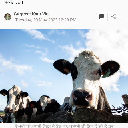
ਸਕਦੇ ਹਨ।
Gurpreet Kaur Virk
Tuesday, 30 May 2023 12:28 PM
ਡੇਅਰੀ ਸਿਖਲਾਈ ਕੋਰਸ ਦੇ ਬੈਚ ਜੂਨ-ਜੁਲਾਈ ਦੀ ਇਸ ਮਿਤੀ ਤੋਂ ਸ਼ੁਰੂ