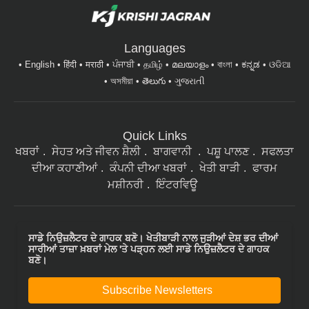
Languages
English
हिंदी
मराठी
ਪੰਜਾਬੀ
தமிழ்
മലയാളം
বাংলা
ಕನ್ನಡ
ଓଡିଆ
অসমীয়া
తెలుగు
ગુજરાતી
Quick Links
ਖਬਰਾਂ
ਸੇਹਤ ਅਤੇ ਜੀਵਨ ਸ਼ੈਲੀ
ਬਾਗਵਾਨੀ
ਪਸ਼ੂ ਪਾਲਣ
ਸਫਲਤਾ
ਦੀਆ ਕਹਾਣੀਆਂ
ਕੰਪਨੀ ਦੀਆ ਖਬਰਾਂ
ਖੇਤੀ ਬਾੜੀ
ਫਾਰਮ
ਮਸ਼ੀਨਰੀ
ਇੰਟਰਵਿਊ
ਸਾਡੇ ਨਿਉਜ਼ਲੈਟਰ ਦੇ ਗਾਹਕ ਬਣੋ। ਖੇਤੀਬਾੜੀ ਨਾਲ ਜੁੜੀਆਂ ਦੇਸ਼ ਭਰ ਦੀਆਂ
ਸਾਰੀਆਂ ਤਾਜ਼ਾ ਖ਼ਬਰਾਂ ਮੇਲ 'ਤੇ ਪੜ੍ਹਨ ਲਈ ਸਾਡੇ ਨਿਉਜ਼ਲੈਟਰ ਦੇ ਗਾਹਕ
ਬਣੋ।
Subscribe Newsletters