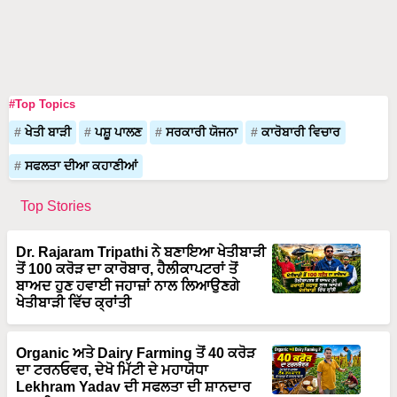
#Top Topics
ਖੇਤੀ ਬਾੜੀ
ਪਸ਼ੂ ਪਾਲਣ
ਸਰਕਾਰੀ ਯੋਜਨਾ
ਕਾਰੋਬਾਰੀ ਵਿਚਾਰ
ਸਫਲਤਾ ਦੀਆ ਕਹਾਣੀਆਂ
Top Stories
Dr. Rajaram Tripathi ਨੇ ਬਣਾਇਆ ਖੇਤੀਬਾੜੀ
ਤੋਂ 100 ਕਰੋੜ ਦਾ ਕਾਰੋਬਾਰ, ਹੈਲੀਕਾਪਟਰਾਂ ਤੋਂ
ਬਾਅਦ ਹੁਣ ਹਵਾਈ ਜਹਾਜ਼ਾਂ ਨਾਲ ਲਿਆਉਣਗੇ
ਖੇਤੀਬਾੜੀ ਵਿੱਚ ਕ੍ਰਾਂਤੀ
Organic ਅਤੇ Dairy Farming ਤੋਂ 40 ਕਰੋੜ
ਦਾ ਟਰਨਓਵਰ, ਦੇਖੋ ਮਿੱਟੀ ਦੇ ਮਹਾਯੋਧਾ
Lekhram Yadav ਦੀ ਸਫਲਤਾ ਦੀ ਸ਼ਾਨਦਾਰ
ਕਹਾਣੀ