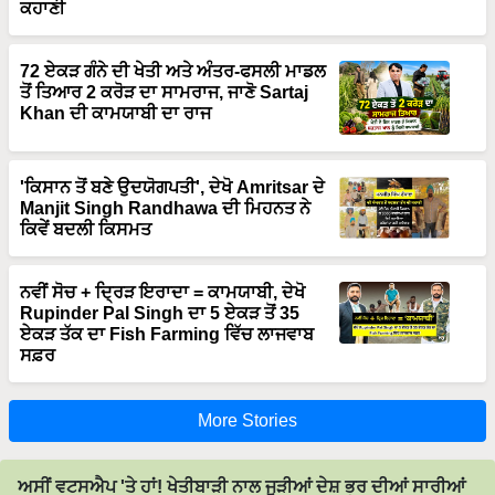
72 ਏਕੜ ਗੰਨੇ ਦੀ ਖੇਤੀ ਅਤੇ ਅੰਤਰ-ਫਸਲੀ ਮਾਡਲ
ਤੋਂ ਤਿਆਰ 2 ਕਰੋੜ ਦਾ ਸਾਮਰਾਜ, ਜਾਣੋ Sartaj
Khan ਦੀ ਕਾਮਯਾਬੀ ਦਾ ਰਾਜ
'ਕਿਸਾਨ ਤੋਂ ਬਣੇ ਉਦਯੋਗਪਤੀ', ਦੇਖੋ Amritsar ਦੇ
Manjit Singh Randhawa ਦੀ ਮਿਹਨਤ ਨੇ
ਕਿਵੇਂ ਬਦਲੀ ਕਿਸਮਤ
ਨਵੀਂ ਸੋਚ + ਦ੍ਰਿੜ ਇਰਾਦਾ = ਕਾਮਯਾਬੀ, ਦੇਖੋ
Rupinder Pal Singh ਦਾ 5 ਏਕੜ ਤੋਂ 35
ਏਕੜ ਤੱਕ ਦਾ Fish Farming ਵਿੱਚ ਲਾਜਵਾਬ
ਸਫ਼ਰ
More Stories
ਅਸੀਂ ਵਟਸਐਪ 'ਤੇ ਹਾਂ! ਖੇਤੀਬਾੜੀ ਨਾਲ ਜੁੜੀਆਂ ਦੇਸ਼ ਭਰ ਦੀਆਂ ਸਾਰੀਆਂ
ਤਾਜ਼ਾ ਖ਼ਬਰਾਂ ਮੋਬਾਈਲ ਵਿੱਚ ਪੜ੍ਹਨ ਲਈ ਸਾਡੇ ਵਟਸਐਪ ਵਿੱਚ ਸ਼ਾਮਲ
ਹੋਵੋ।