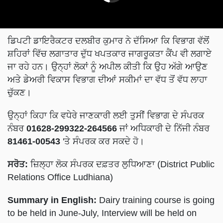
ਡਿਪਟੀ ਡਾਇਰੈਕਟਰ ਦਲਬੀਰ ਕੁਮਾਰ ਨੇ ਦੱਸਿਆ ਕਿ ਵਿਭਾਗ ਵੱਲੋਂ
ਸ਼ਹਿਰਾਂ ਵਿੱਚ ਲਗਾਤਾਰ ਦੁੱਧ ਖਪਤਕਾਰ ਜਾਗਰੂਕਤਾ ਕੈਂਪ ਵੀ ਲਗਾਏ
ਜਾ ਰਹੇ ਹਨ। ਉਨ੍ਹਾਂ ਲੋਕਾਂ ਨੂੰ ਅਪੀਲ ਕੀਤੀ ਕਿ ਉਹ ਅੱਗੇ ਆਉਣ
ਅਤੇ ਡੇਅਰੀ ਵਿਕਾਸ ਵਿਭਾਗ ਦੀਆਂ ਸਕੀਮਾਂ ਦਾ ਵੱਧ ਤੋਂ ਵੱਧ ਲਾਹਾ
ਚੁੱਕਣ।
ਉਨ੍ਹਾਂ ਕਿਹਾ ਕਿ ਵਧੇਰੇ ਜਾਣਕਾਰੀ ਲਈ ਤੁਸੀਂ ਵਿਭਾਗ ਦੇ ਸੰਪਰਕ
ਨੰਬਰ
01628-299322-264566
ਜਾਂ ਅਧਿਕਾਰੀ ਦੇ ਨਿੱਜੀ ਨੰਬਰ
81461-00543
'ਤੇ ਸੰਪਰਕ ਕਰ ਸਕਦੇ ਹੋ।
ਸਰੋਤ:
ਜ਼ਿਲ੍ਹਾ ਲੋਕ ਸੰਪਰਕ ਦਫ਼ਤਰ ਲੁਧਿਆਣਾ (District Public
Relations Office Ludhiana)
Summary in English:
Dairy training course is going
to be held in June-July, Interview will be held on
June 28