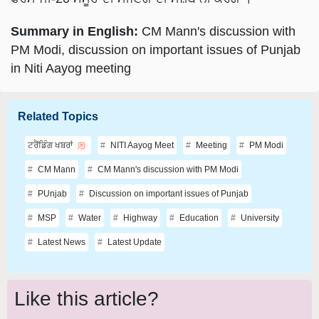
Summary in English:
CM Mann's discussion with
PM Modi, discussion on important issues of Punjab
in Niti Aayog meeting
Related Topics
ਟਰੈਂਡਿੰਗ ਖਬਰਾਂ
NITI Aayog Meet
Meeting
PM Modi
CM Mann
CM Mann's discussion with PM Modi
PUnjab
Discussion on important issues of Punjab
MSP
Water
Highway
Education
University
Latest News
Latest Update
Like this article?
Hey! I am
Gurpreet Kaur Virk
. Did you liked this article and
have suggestions to improve this article?
Mail
me your