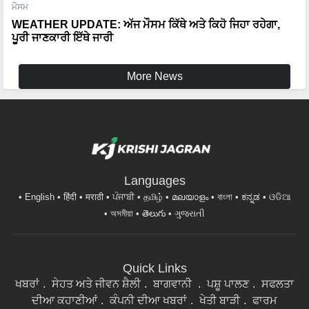
WEATHER UPDATE: ਅੱਜ ਮੌਸਮ ਕਿੱਥੇ ਅਤੇ ਕਿਹੋ ਜਿਹਾ ਰਹੇਗਾ,
ਪੂਰੀ ਜਾਣਕਾਰੀ ਇੱਥੇ ਜਾਰੀ
More News
Languages
English
हिंदी
मराठी
ਪੰਜਾਬੀ
தமிழ்
മലയാളം
বাংলা
ಕನ್ನಡ
ଓଡିଆ
অসমীয়া
తెలుగు
ગુજરાતી
Quick Links
ਖਬਰਾਂ
ਸੇਹਤ ਅਤੇ ਜੀਵਨ ਸ਼ੈਲੀ
ਬਾਗਵਾਨੀ
ਪਸ਼ੂ ਪਾਲਣ
ਸਫਲਤਾ
ਦੀਆ ਕਹਾਣੀਆਂ
ਕੰਪਨੀ ਦੀਆ ਖਬਰਾਂ
ਖੇਤੀ ਬਾੜੀ
ਫਾਰਮ
ਮਸ਼ੀਨਰੀ
ਇੰਟਰਵਿਊ