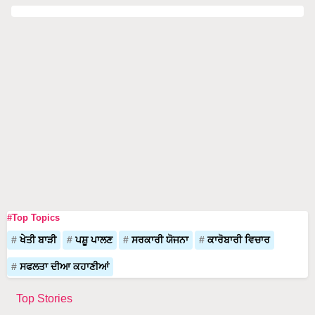
#Top Topics
ਖੇਤੀ ਬਾੜੀ
ਪਸ਼ੂ ਪਾਲਣ
ਸਰਕਾਰੀ ਯੋਜਨਾ
ਕਾਰੋਬਾਰੀ ਵਿਚਾਰ
ਸਫਲਤਾ ਦੀਆ ਕਹਾਣੀਆਂ
Top Stories
Dr. Rajaram Tripathi ਨੇ ਬਣਾਇਆ ਖੇਤੀਬਾੜੀ