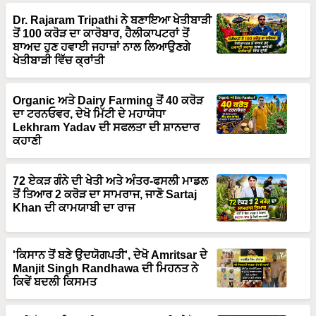
ਤੋਂ 100 ਕਰੋੜ ਦਾ ਕਾਰੋਬਾਰ, ਹੈਲੀਕਾਪਟਰਾਂ ਤੋਂ
ਬਾਅਦ ਹੁਣ ਹਵਾਈ ਜਹਾਜ਼ਾਂ ਨਾਲ ਲਿਆਉਣਗੇ
ਖੇਤੀਬਾੜੀ ਵਿੱਚ ਕ੍ਰਾਂਤੀ
Organic ਅਤੇ Dairy Farming ਤੋਂ 40 ਕਰੋੜ
ਦਾ ਟਰਨਓਵਰ, ਦੇਖੋ ਮਿੱਟੀ ਦੇ ਮਹਾਯੋਧਾ
Lekhram Yadav ਦੀ ਸਫਲਤਾ ਦੀ ਸ਼ਾਨਦਾਰ
ਕਹਾਣੀ
72 ਏਕੜ ਗੰਨੇ ਦੀ ਖੇਤੀ ਅਤੇ ਅੰਤਰ-ਫਸਲੀ ਮਾਡਲ
ਤੋਂ ਤਿਆਰ 2 ਕਰੋੜ ਦਾ ਸਾਮਰਾਜ, ਜਾਣੋ Sartaj
Khan ਦੀ ਕਾਮਯਾਬੀ ਦਾ ਰਾਜ
'ਕਿਸਾਨ ਤੋਂ ਬਣੇ ਉਦਯੋਗਪਤੀ', ਦੇਖੋ Amritsar ਦੇ
Manjit Singh Randhawa ਦੀ ਮਿਹਨਤ ਨੇ
ਕਿਵੇਂ ਬਦਲੀ ਕਿਸਮਤ
ਨਵੀਂ ਸੋਚ + ਦ੍ਰਿੜ ਇਰਾਦਾ = ਕਾਮਯਾਬੀ, ਦੇਖੋ
Rupinder Pal Singh ਦਾ 5 ਏਕੜ ਤੋਂ 35