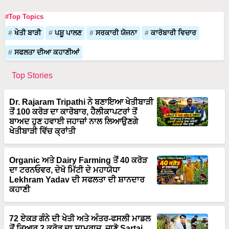
#Top Topics
ਖੇਤੀ ਬਾੜੀ
ਪਸ਼ੂ ਪਾਲਣ
ਸਰਕਾਰੀ ਯੋਜਨਾ
ਕਾਰੋਬਾਰੀ ਵਿਚਾਰ
ਸਫਲਤਾ ਦੀਆ ਕਹਾਣੀਆਂ
Top Stories
Dr. Rajaram Tripathi ਨੇ ਬਣਾਇਆ ਖੇਤੀਬਾੜੀ
ਤੋਂ 100 ਕਰੋੜ ਦਾ ਕਾਰੋਬਾਰ, ਹੈਲੀਕਾਪਟਰਾਂ ਤੋਂ
ਬਾਅਦ ਹੁਣ ਹਵਾਈ ਜਹਾਜ਼ਾਂ ਨਾਲ ਲਿਆਉਣਗੇ
ਖੇਤੀਬਾੜੀ ਵਿੱਚ ਕ੍ਰਾਂਤੀ
Organic ਅਤੇ Dairy Farming ਤੋਂ 40 ਕਰੋੜ
ਦਾ ਟਰਨਓਵਰ, ਦੇਖੋ ਮਿੱਟੀ ਦੇ ਮਹਾਯੋਧਾ
Lekhram Yadav ਦੀ ਸਫਲਤਾ ਦੀ ਸ਼ਾਨਦਾਰ
ਕਹਾਣੀ
72 ਏਕੜ ਗੰਨੇ ਦੀ ਖੇਤੀ ਅਤੇ ਅੰਤਰ-ਫਸਲੀ ਮਾਡਲ
ਤੋਂ ਤਿਆਰ 2 ਕਰੋੜ ਦਾ ਸਾਮਰਾਜ, ਜਾਣੋ Sartaj