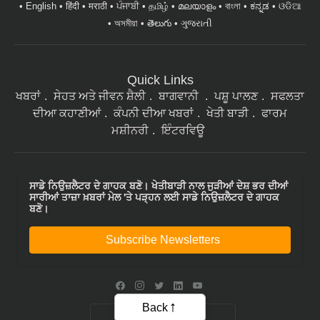
English
हिंदी
मराठी
ਪੰਜਾਬੀ
தமிழ்
മലയാളം
বাংলা
ಕನ್ನಡ
ଓଡିଆ
অসমীয়া
తెలుగు
ગુજરાતી
Quick Links
ਖਬਰਾਂ
ਸੇਹਤ ਅਤੇ ਜੀਵਨ ਸ਼ੈਲੀ
ਬਾਗਵਾਨੀ
ਪਸ਼ੂ ਪਾਲਣ
ਸਫਲਤਾ
ਦੀਆ ਕਹਾਣੀਆਂ
ਕੰਪਨੀ ਦੀਆ ਖਬਰਾਂ
ਖੇਤੀ ਬਾੜੀ
ਫਾਰਮ
ਮਸ਼ੀਨਰੀ
ਇੰਟਰਵਿਊ
ਸਾਡੇ ਨਿਉਜ਼ਲੈਟਰ ਦੇ ਗਾਹਕ ਬਣੋ। ਖੇਤੀਬਾੜੀ ਨਾਲ ਜੁੜੀਆਂ ਦੇਸ਼ ਭਰ ਦੀਆਂ
ਸਾਰੀਆਂ ਤਾਜ਼ਾ ਖ਼ਬਰਾਂ ਮੇਲ 'ਤੇ ਪੜ੍ਹਨ ਲਈ ਸਾਡੇ ਨਿਉਜ਼ਲੈਟਰ ਦੇ ਗਾਹਕ
ਬਣੋ।
Subscribe Newsletters
Back