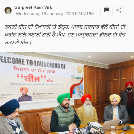
Gurpreet Kaur Virk
Wednesday, 18 January 2023 02:07 PM
ਨਕਲੀ ਬੀਜ ਦੀ ਧੋਖਾਧੜੀ 'ਤੇ ਠੱਲ੍ਹ, ਪੰਜਾਬ ਸਰਕਾਰ ਵੱਲੋਂ ਬੀਜਾਂ ਦੀ
ਖ਼ਰੀਦ ਲਈ ਬਣਾਈ ਗਈ ਹੈ ਐਪ, ਹੁਣ ਮਨਜੂਰਸ਼ੁਦਾ ਡੀਲਰ ਹੀ ਵੇਚ
ਸਕਣਗੇ ਬੀਜ।