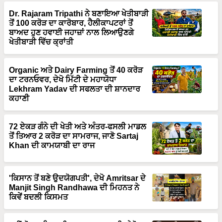
Dr. Rajaram Tripathi ਨੇ ਬਣਾਇਆ ਖੇਤੀਬਾੜੀ
ਤੋਂ 100 ਕਰੋੜ ਦਾ ਕਾਰੋਬਾਰ, ਹੈਲੀਕਾਪਟਰਾਂ ਤੋਂ
ਬਾਅਦ ਹੁਣ ਹਵਾਈ ਜਹਾਜ਼ਾਂ ਨਾਲ ਲਿਆਉਣਗੇ
ਖੇਤੀਬਾੜੀ ਵਿੱਚ ਕ੍ਰਾਂਤੀ
Organic ਅਤੇ Dairy Farming ਤੋਂ 40 ਕਰੋੜ
ਦਾ ਟਰਨਓਵਰ, ਦੇਖੋ ਮਿੱਟੀ ਦੇ ਮਹਾਯੋਧਾ
Lekhram Yadav ਦੀ ਸਫਲਤਾ ਦੀ ਸ਼ਾਨਦਾਰ
ਕਹਾਣੀ
72 ਏਕੜ ਗੰਨੇ ਦੀ ਖੇਤੀ ਅਤੇ ਅੰਤਰ-ਫਸਲੀ ਮਾਡਲ
ਤੋਂ ਤਿਆਰ 2 ਕਰੋੜ ਦਾ ਸਾਮਰਾਜ, ਜਾਣੋ Sartaj
Khan ਦੀ ਕਾਮਯਾਬੀ ਦਾ ਰਾਜ
'ਕਿਸਾਨ ਤੋਂ ਬਣੇ ਉਦਯੋਗਪਤੀ', ਦੇਖੋ Amritsar ਦੇ
Manjit Singh Randhawa ਦੀ ਮਿਹਨਤ ਨੇ
ਕਿਵੇਂ ਬਦਲੀ ਕਿਸਮਤ