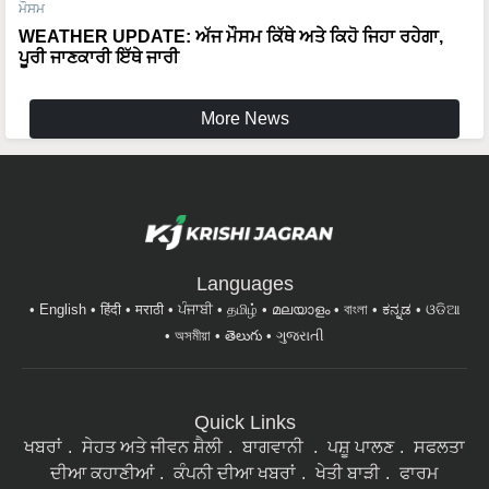
ਮੌਸਮ
WEATHER UPDATE: ਅੱਜ ਮੌਸਮ ਕਿੱਥੇ ਅਤੇ ਕਿਹੋ ਜਿਹਾ ਰਹੇਗਾ,
ਪੂਰੀ ਜਾਣਕਾਰੀ ਇੱਥੇ ਜਾਰੀ
More News
Languages
English
हिंदी
मराठी
ਪੰਜਾਬੀ
தமிழ்
മലയാളം
বাংলা
ಕನ್ನಡ
ଓଡିଆ
অসমীয়া
తెలుగు
ગુજરાતી
Quick Links
ਖਬਰਾਂ
ਸੇਹਤ ਅਤੇ ਜੀਵਨ ਸ਼ੈਲੀ
ਬਾਗਵਾਨੀ
ਪਸ਼ੂ ਪਾਲਣ
ਸਫਲਤਾ
ਦੀਆ ਕਹਾਣੀਆਂ
ਕੰਪਨੀ ਦੀਆ ਖਬਰਾਂ
ਖੇਤੀ ਬਾੜੀ
ਫਾਰਮ