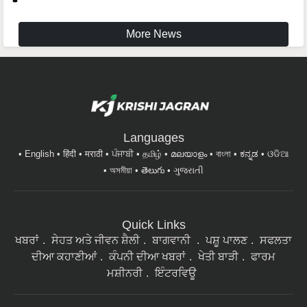
More News
Languages
English
हिंदी
मराठी
ਪੰਜਾਬੀ
தமிழ்
മലയാളം
বাংলা
ಕನ್ನಡ
ଓଡିଆ
অসমীয়া
తెలుగు
ગુજરાતી
Quick Links
ਖਬਰਾਂ
ਸੇਹਤ ਅਤੇ ਜੀਵਨ ਸ਼ੈਲੀ
ਬਾਗਵਾਨੀ
ਪਸ਼ੂ ਪਾਲਣ
ਸਫਲਤਾ
ਦੀਆ ਕਹਾਣੀਆਂ
ਕੰਪਨੀ ਦੀਆ ਖਬਰਾਂ
ਖੇਤੀ ਬਾੜੀ
ਫਾਰਮ
ਮਸ਼ੀਨਰੀ
ਇੰਟਰਵਿਊ