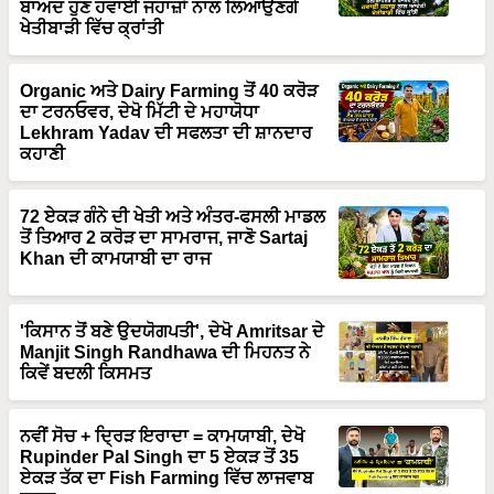
ਬਾਅਦ ਹੁਣ ਹਵਾਈ ਜਹਾਜ਼ਾਂ ਨਾਲ ਲਿਆਉਣਗੇ
ਖੇਤੀਬਾੜੀ ਵਿੱਚ ਕ੍ਰਾਂਤੀ
Organic ਅਤੇ Dairy Farming ਤੋਂ 40 ਕਰੋੜ
ਦਾ ਟਰਨਓਵਰ, ਦੇਖੋ ਮਿੱਟੀ ਦੇ ਮਹਾਯੋਧਾ
Lekhram Yadav ਦੀ ਸਫਲਤਾ ਦੀ ਸ਼ਾਨਦਾਰ
ਕਹਾਣੀ
72 ਏਕੜ ਗੰਨੇ ਦੀ ਖੇਤੀ ਅਤੇ ਅੰਤਰ-ਫਸਲੀ ਮਾਡਲ
ਤੋਂ ਤਿਆਰ 2 ਕਰੋੜ ਦਾ ਸਾਮਰਾਜ, ਜਾਣੋ Sartaj
Khan ਦੀ ਕਾਮਯਾਬੀ ਦਾ ਰਾਜ
'ਕਿਸਾਨ ਤੋਂ ਬਣੇ ਉਦਯੋਗਪਤੀ', ਦੇਖੋ Amritsar ਦੇ
Manjit Singh Randhawa ਦੀ ਮਿਹਨਤ ਨੇ
ਕਿਵੇਂ ਬਦਲੀ ਕਿਸਮਤ
ਨਵੀਂ ਸੋਚ + ਦ੍ਰਿੜ ਇਰਾਦਾ = ਕਾਮਯਾਬੀ, ਦੇਖੋ
Rupinder Pal Singh ਦਾ 5 ਏਕੜ ਤੋਂ 35
ਏਕੜ ਤੱਕ ਦਾ Fish Farming ਵਿੱਚ ਲਾਜਵਾਬ