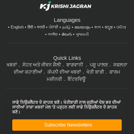
Languages
English
हिंदी
मराठी
ਪੰਜਾਬੀ
தமிழ்
മലയാളം
বাংলা
ಕನ್ನಡ
ଓଡିଆ
অসমীয়া
తెలుగు
ગુજરાતી
Quick Links
ਖਬਰਾਂ
ਸੇਹਤ ਅਤੇ ਜੀਵਨ ਸ਼ੈਲੀ
ਬਾਗਵਾਨੀ
ਪਸ਼ੂ ਪਾਲਣ
ਸਫਲਤਾ
ਦੀਆ ਕਹਾਣੀਆਂ
ਕੰਪਨੀ ਦੀਆ ਖਬਰਾਂ
ਖੇਤੀ ਬਾੜੀ
ਫਾਰਮ
ਮਸ਼ੀਨਰੀ
ਇੰਟਰਵਿਊ
ਸਾਡੇ ਨਿਉਜ਼ਲੈਟਰ ਦੇ ਗਾਹਕ ਬਣੋ। ਖੇਤੀਬਾੜੀ ਨਾਲ ਜੁੜੀਆਂ ਦੇਸ਼ ਭਰ ਦੀਆਂ
ਸਾਰੀਆਂ ਤਾਜ਼ਾ ਖ਼ਬਰਾਂ ਮੇਲ 'ਤੇ ਪੜ੍ਹਨ ਲਈ ਸਾਡੇ ਨਿਉਜ਼ਲੈਟਰ ਦੇ ਗਾਹਕ
ਬਣੋ।
Subscribe Newsletters