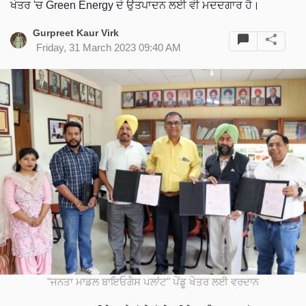
ਖੇਤਰ 'ਚ Green Energy ਦੇ ਉਤਪਾਦਨ ਲਈ ਵੀ ਮਦਦਗਾਰ ਹੈ।
Gurpreet Kaur Virk
Friday, 31 March 2023 09:40 AM
"ਜਨਤਾ ਮਾਡਲ ਬਾਇਓਗੈਸ ਪਲਾਂਟ" ਪੇਂਡੂ ਖੇਤਰ ਲਈ ਵਰਦਾਨ