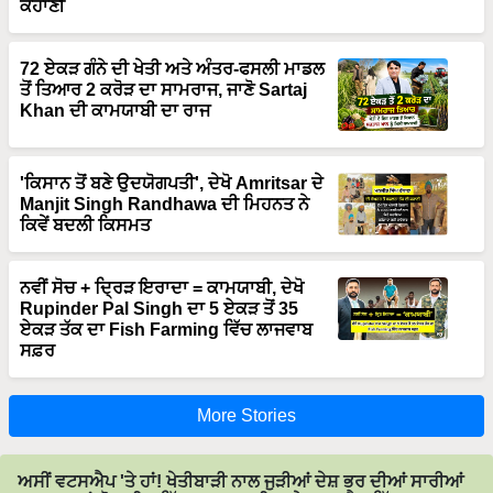
72 ਏਕੜ ਗੰਨੇ ਦੀ ਖੇਤੀ ਅਤੇ ਅੰਤਰ-ਫਸਲੀ ਮਾਡਲ
ਤੋਂ ਤਿਆਰ 2 ਕਰੋੜ ਦਾ ਸਾਮਰਾਜ, ਜਾਣੋ Sartaj
Khan ਦੀ ਕਾਮਯਾਬੀ ਦਾ ਰਾਜ
'ਕਿਸਾਨ ਤੋਂ ਬਣੇ ਉਦਯੋਗਪਤੀ', ਦੇਖੋ Amritsar ਦੇ
Manjit Singh Randhawa ਦੀ ਮਿਹਨਤ ਨੇ
ਕਿਵੇਂ ਬਦਲੀ ਕਿਸਮਤ
ਨਵੀਂ ਸੋਚ + ਦ੍ਰਿੜ ਇਰਾਦਾ = ਕਾਮਯਾਬੀ, ਦੇਖੋ
Rupinder Pal Singh ਦਾ 5 ਏਕੜ ਤੋਂ 35
ਏਕੜ ਤੱਕ ਦਾ Fish Farming ਵਿੱਚ ਲਾਜਵਾਬ
ਸਫ਼ਰ
More Stories
ਅਸੀਂ ਵਟਸਐਪ 'ਤੇ ਹਾਂ! ਖੇਤੀਬਾੜੀ ਨਾਲ ਜੁੜੀਆਂ ਦੇਸ਼ ਭਰ ਦੀਆਂ ਸਾਰੀਆਂ
ਤਾਜ਼ਾ ਖ਼ਬਰਾਂ ਮੋਬਾਈਲ ਵਿੱਚ ਪੜ੍ਹਨ ਲਈ ਸਾਡੇ ਵਟਸਐਪ ਵਿੱਚ ਸ਼ਾਮਲ
ਹੋਵੋ।