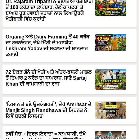
ਬਾਅਦ ਹੁਣ ਹਵਾਈ ਜਹਾਜ਼ਾਂ ਨਾਲ ਲਿਆਉਣਗੇ
ਖੇਤੀਬਾੜੀ ਵਿੱਚ ਕ੍ਰਾਂਤੀ
Organic ਅਤੇ Dairy Farming ਤੋਂ 40 ਕਰੋੜ
ਦਾ ਟਰਨਓਵਰ, ਦੇਖੋ ਮਿੱਟੀ ਦੇ ਮਹਾਯੋਧਾ
Lekhram Yadav ਦੀ ਸਫਲਤਾ ਦੀ ਸ਼ਾਨਦਾਰ
ਕਹਾਣੀ
72 ਏਕੜ ਗੰਨੇ ਦੀ ਖੇਤੀ ਅਤੇ ਅੰਤਰ-ਫਸਲੀ ਮਾਡਲ
ਤੋਂ ਤਿਆਰ 2 ਕਰੋੜ ਦਾ ਸਾਮਰਾਜ, ਜਾਣੋ Sartaj
Khan ਦੀ ਕਾਮਯਾਬੀ ਦਾ ਰਾਜ
'ਕਿਸਾਨ ਤੋਂ ਬਣੇ ਉਦਯੋਗਪਤੀ', ਦੇਖੋ Amritsar ਦੇ
Manjit Singh Randhawa ਦੀ ਮਿਹਨਤ ਨੇ
ਕਿਵੇਂ ਬਦਲੀ ਕਿਸਮਤ
ਨਵੀਂ ਸੋਚ + ਦ੍ਰਿੜ ਇਰਾਦਾ = ਕਾਮਯਾਬੀ, ਦੇਖੋ
Rupinder Pal Singh ਦਾ 5 ਏਕੜ ਤੋਂ 35
ਏਕੜ ਤੱਕ ਦਾ Fish Farming ਵਿੱਚ ਲਾਜਵਾਬ