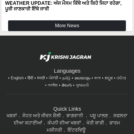
More News
Languages
English
हिंदी
मराठी
ਪੰਜਾਬੀ
தமிழ்
മലയാളം
বাংলা
ಕನ್ನಡ
ଓଡିଆ
অসমীয়া
తెలుగు
ગુજરાતી
Quick Links
ਖਬਰਾਂ
ਸੇਹਤ ਅਤੇ ਜੀਵਨ ਸ਼ੈਲੀ
ਬਾਗਵਾਨੀ
ਪਸ਼ੂ ਪਾਲਣ
ਸਫਲਤਾ
ਦੀਆ ਕਹਾਣੀਆਂ
ਕੰਪਨੀ ਦੀਆ ਖਬਰਾਂ
ਖੇਤੀ ਬਾੜੀ
ਫਾਰਮ
ਮਸ਼ੀਨਰੀ
ਇੰਟਰਵਿਊ