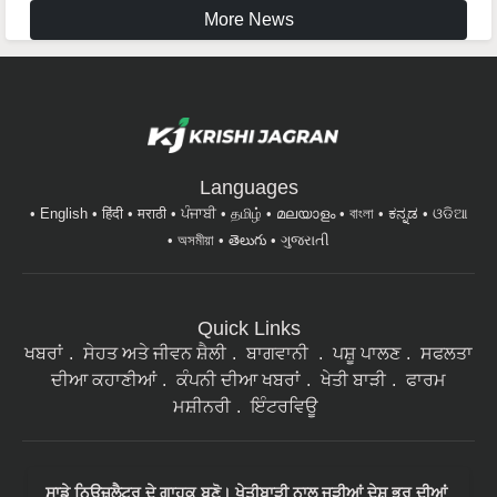
More News
Languages
English
हिंदी
मराठी
ਪੰਜਾਬੀ
தமிழ்
മലയാളം
বাংলা
ಕನ್ನಡ
ଓଡିଆ
অসমীয়া
తెలుగు
ગુજરાતી
Quick Links
ਖਬਰਾਂ
ਸੇਹਤ ਅਤੇ ਜੀਵਨ ਸ਼ੈਲੀ
ਬਾਗਵਾਨੀ
ਪਸ਼ੂ ਪਾਲਣ
ਸਫਲਤਾ
ਦੀਆ ਕਹਾਣੀਆਂ
ਕੰਪਨੀ ਦੀਆ ਖਬਰਾਂ
ਖੇਤੀ ਬਾੜੀ
ਫਾਰਮ
ਮਸ਼ੀਨਰੀ
ਇੰਟਰਵਿਊ
ਸਾਡੇ ਨਿਉਜ਼ਲੈਟਰ ਦੇ ਗਾਹਕ ਬਣੋ। ਖੇਤੀਬਾੜੀ ਨਾਲ ਜੁੜੀਆਂ ਦੇਸ਼ ਭਰ ਦੀਆਂ