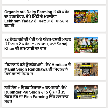
Organic ਅਤੇ Dairy Farming ਤੋਂ 40 ਕਰੋੜ
ਦਾ ਟਰਨਓਵਰ, ਦੇਖੋ ਮਿੱਟੀ ਦੇ ਮਹਾਯੋਧਾ
Lekhram Yadav ਦੀ ਸਫਲਤਾ ਦੀ ਸ਼ਾਨਦਾਰ
ਕਹਾਣੀ
72 ਏਕੜ ਗੰਨੇ ਦੀ ਖੇਤੀ ਅਤੇ ਅੰਤਰ-ਫਸਲੀ ਮਾਡਲ
ਤੋਂ ਤਿਆਰ 2 ਕਰੋੜ ਦਾ ਸਾਮਰਾਜ, ਜਾਣੋ Sartaj
Khan ਦੀ ਕਾਮਯਾਬੀ ਦਾ ਰਾਜ
'ਕਿਸਾਨ ਤੋਂ ਬਣੇ ਉਦਯੋਗਪਤੀ', ਦੇਖੋ Amritsar ਦੇ
Manjit Singh Randhawa ਦੀ ਮਿਹਨਤ ਨੇ
ਕਿਵੇਂ ਬਦਲੀ ਕਿਸਮਤ
ਨਵੀਂ ਸੋਚ + ਦ੍ਰਿੜ ਇਰਾਦਾ = ਕਾਮਯਾਬੀ, ਦੇਖੋ
Rupinder Pal Singh ਦਾ 5 ਏਕੜ ਤੋਂ 35
ਏਕੜ ਤੱਕ ਦਾ Fish Farming ਵਿੱਚ ਲਾਜਵਾਬ
ਸਫ਼ਰ