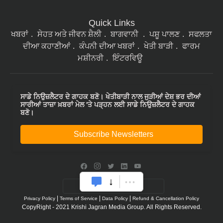
Quick Links
ਖਬਰਾਂ
ਸੇਹਤ ਅਤੇ ਜੀਵਨ ਸ਼ੈਲੀ
ਬਾਗਵਾਨੀ
ਪਸ਼ੂ ਪਾਲਣ
ਸਫਲਤਾ
ਦੀਆ ਕਹਾਣੀਆਂ
ਕੰਪਨੀ ਦੀਆ ਖਬਰਾਂ
ਖੇਤੀ ਬਾੜੀ
ਫਾਰਮ
ਮਸ਼ੀਨਰੀ
ਇੰਟਰਵਿਊ
ਸਾਡੇ ਨਿਉਜ਼ਲੈਟਰ ਦੇ ਗਾਹਕ ਬਣੋ। ਖੇਤੀਬਾੜੀ ਨਾਲ ਜੁੜੀਆਂ ਦੇਸ਼ ਭਰ ਦੀਆਂ
ਸਾਰੀਆਂ ਤਾਜ਼ਾ ਖ਼ਬਰਾਂ ਮੇਲ 'ਤੇ ਪੜ੍ਹਨ ਲਈ ਸਾਡੇ ਨਿਉਜ਼ਲੈਟਰ ਦੇ ਗਾਹਕ
ਬਣੋ।
Subscribe Newsletters
|
|
|
Privacy Policy
Terms of Service
Data Policy
Refund & Cancellation Policy
CopyRight - 2021 Krishi Jagran Media Group. All Rights Reserved.