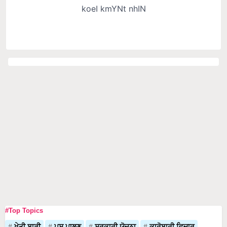
#Top Topics
ਖੇਤੀ ਬਾੜੀ
ਪਸ਼ੂ ਪਾਲਣ
ਸਰਕਾਰੀ ਯੋਜਨਾ
ਕਾਰੋਬਾਰੀ ਵਿਚਾਰ