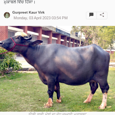
ਮੁਕਾਬਲੇ ਵਿੱਚ ਹਿੱਸਾ।
Gurpreet Kaur Virk
Monday, 03 April 2023 03:54 PM
ਨੀਲੀ ਰਾਵੀ ਮੱਝਾਂ ਦਾ ਦੁੱਧ ਚੁਆਈ ਮੁਕਾਬਲਾ’