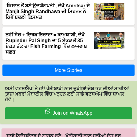
'ਕਿਸਾਨ ਤੋਂ ਬਣੇ ਉਦਯੋਗਪਤੀ', ਦੇਖੋ Amritsar ਦੇ
Manjit Singh Randhawa ਦੀ ਮਿਹਨਤ ਨੇ
ਕਿਵੇਂ ਬਦਲੀ ਕਿਸਮਤ
ਨਵੀਂ ਸੋਚ + ਦ੍ਰਿੜ ਇਰਾਦਾ = ਕਾਮਯਾਬੀ, ਦੇਖੋ
Rupinder Pal Singh ਦਾ 5 ਏਕੜ ਤੋਂ 35
ਏਕੜ ਤੱਕ ਦਾ Fish Farming ਵਿੱਚ ਲਾਜਵਾਬ
ਸਫ਼ਰ
More Stories
ਅਸੀਂ ਵਟਸਐਪ 'ਤੇ ਹਾਂ! ਖੇਤੀਬਾੜੀ ਨਾਲ ਜੁੜੀਆਂ ਦੇਸ਼ ਭਰ ਦੀਆਂ ਸਾਰੀਆਂ
ਤਾਜ਼ਾ ਖ਼ਬਰਾਂ ਮੋਬਾਈਲ ਵਿੱਚ ਪੜ੍ਹਨ ਲਈ ਸਾਡੇ ਵਟਸਐਪ ਵਿੱਚ ਸ਼ਾਮਲ
ਹੋਵੋ।
Join on WhatsApp
ਸਾਡੇ ਨਿਉਜ਼ਲੈਟਰ ਦੇ ਗਾਹਕ ਬਣੋ। ਖੇਤੀਬਾੜੀ ਨਾਲ ਜੁੜੀਆਂ ਦੇਸ਼ ਭਰ