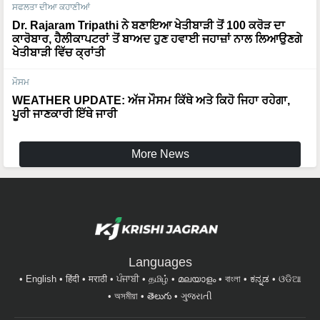
ਸਫਲਤਾ ਦੀਆ ਕਹਾਣੀਆਂ
Dr. Rajaram Tripathi ਨੇ ਬਣਾਇਆ ਖੇਤੀਬਾੜੀ ਤੋਂ 100 ਕਰੋੜ ਦਾ
ਕਾਰੋਬਾਰ, ਹੈਲੀਕਾਪਟਰਾਂ ਤੋਂ ਬਾਅਦ ਹੁਣ ਹਵਾਈ ਜਹਾਜ਼ਾਂ ਨਾਲ ਲਿਆਉਣਗੇ
ਖੇਤੀਬਾੜੀ ਵਿੱਚ ਕ੍ਰਾਂਤੀ
ਮੌਸਮ
WEATHER UPDATE: ਅੱਜ ਮੌਸਮ ਕਿੱਥੇ ਅਤੇ ਕਿਹੋ ਜਿਹਾ ਰਹੇਗਾ,
ਪੂਰੀ ਜਾਣਕਾਰੀ ਇੱਥੇ ਜਾਰੀ
More News
Languages
English
हिंदी
मराठी
ਪੰਜਾਬੀ
தமிழ்
മലയാളം
বাংলা
ಕನ್ನಡ
ଓଡିଆ
অসমীয়া
తెలుగు
ગુજરાતી