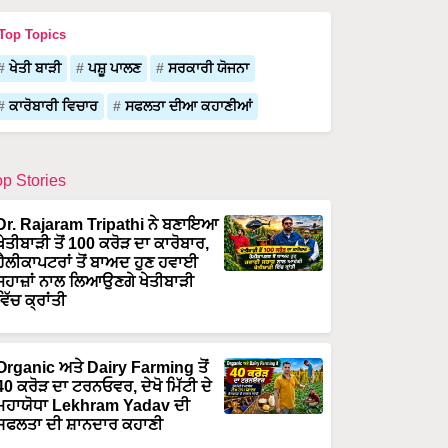
Top Topics
ਖੇਤੀ ਬਾੜੀ
ਪਸ਼ੂ ਪਾਲਣ
ਸਰਕਾਰੀ ਯੋਜਨਾ
ਕਾਰੋਬਾਰੀ ਵਿਚਾਰ
ਸਫਲਤਾ ਦੀਆ ਕਹਾਣੀਆਂ
op Stories
Dr. Rajaram Tripathi ਨੇ ਬਣਾਇਆ
ਖੇਤੀਬਾੜੀ ਤੋਂ 100 ਕਰੋੜ ਦਾ ਕਾਰੋਬਾਰ,
ਹੈਲੀਕਾਪਟਰਾਂ ਤੋਂ ਬਾਅਦ ਹੁਣ ਹਵਾਈ
ਜਹਾਜ਼ਾਂ ਨਾਲ ਲਿਆਉਣਗੇ ਖੇਤੀਬਾੜੀ
ਵਿੱਚ ਕ੍ਰਾਂਤੀ
Organic ਅਤੇ Dairy Farming ਤੋਂ
40 ਕਰੋੜ ਦਾ ਟਰਨਓਵਰ, ਦੇਖੋ ਮਿੱਟੀ ਦੇ
ਮਹਾਯੋਧਾ Lekhram Yadav ਦੀ
ਸਫਲਤਾ ਦੀ ਸ਼ਾਨਦਾਰ ਕਹਾਣੀ