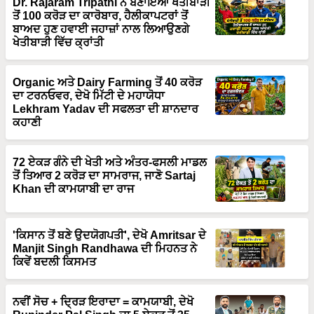
Dr. Rajaram Tripathi ਨੇ ਬਣਾਇਆ ਖੇਤੀਬਾੜੀ
ਤੋਂ 100 ਕਰੋੜ ਦਾ ਕਾਰੋਬਾਰ, ਹੈਲੀਕਾਪਟਰਾਂ ਤੋਂ
ਬਾਅਦ ਹੁਣ ਹਵਾਈ ਜਹਾਜ਼ਾਂ ਨਾਲ ਲਿਆਉਣਗੇ
ਖੇਤੀਬਾੜੀ ਵਿੱਚ ਕ੍ਰਾਂਤੀ
Organic ਅਤੇ Dairy Farming ਤੋਂ 40 ਕਰੋੜ
ਦਾ ਟਰਨਓਵਰ, ਦੇਖੋ ਮਿੱਟੀ ਦੇ ਮਹਾਯੋਧਾ
Lekhram Yadav ਦੀ ਸਫਲਤਾ ਦੀ ਸ਼ਾਨਦਾਰ
ਕਹਾਣੀ
72 ਏਕੜ ਗੰਨੇ ਦੀ ਖੇਤੀ ਅਤੇ ਅੰਤਰ-ਫਸਲੀ ਮਾਡਲ
ਤੋਂ ਤਿਆਰ 2 ਕਰੋੜ ਦਾ ਸਾਮਰਾਜ, ਜਾਣੋ Sartaj
Khan ਦੀ ਕਾਮਯਾਬੀ ਦਾ ਰਾਜ
'ਕਿਸਾਨ ਤੋਂ ਬਣੇ ਉਦਯੋਗਪਤੀ', ਦੇਖੋ Amritsar ਦੇ
Manjit Singh Randhawa ਦੀ ਮਿਹਨਤ ਨੇ
ਕਿਵੇਂ ਬਦਲੀ ਕਿਸਮਤ
ਨਵੀਂ ਸੋਚ + ਦ੍ਰਿੜ ਇਰਾਦਾ = ਕਾਮਯਾਬੀ, ਦੇਖੋ