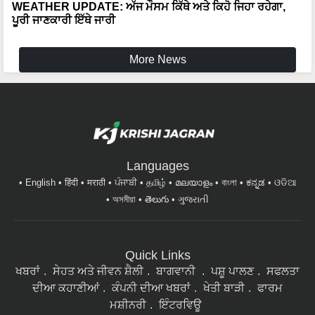
WEATHER UPDATE: ਅੱਜ ਮੌਸਮ ਕਿੱਥੇ ਅਤੇ ਕਿਹੋ ਜਿਹਾ ਰਹੇਗਾ,
ਪੂਰੀ ਜਾਣਕਾਰੀ ਇੱਥੇ ਜਾਰੀ
More News
Languages
English
हिंदी
मराठी
ਪੰਜਾਬੀ
தமிழ்
മലയാളം
বাংলা
ಕನ್ನಡ
ଓଡିଆ
অসমীয়া
తెలుగు
ગુજરાતી
Quick Links
ਖਬਰਾਂ
ਸੇਹਤ ਅਤੇ ਜੀਵਨ ਸ਼ੈਲੀ
ਬਾਗਵਾਨੀ
ਪਸ਼ੂ ਪਾਲਣ
ਸਫਲਤਾ
ਦੀਆ ਕਹਾਣੀਆਂ
ਕੰਪਨੀ ਦੀਆ ਖਬਰਾਂ
ਖੇਤੀ ਬਾੜੀ
ਫਾਰਮ
ਮਸ਼ੀਨਰੀ
ਇੰਟਰਵਿਊ