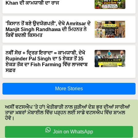
Khan ਦੀ ਕਾਮਯਾਬੀ ਦਾ ਰਾਜ
'ਕਿਸਾਨ ਤੋਂ ਬਣੇ ਉਦਯੋਗਪਤੀ', ਦੇਖੋ Amritsar ਦੇ
Manjit Singh Randhawa ਦੀ ਮਿਹਨਤ ਨੇ
ਕਿਵੇਂ ਬਦਲੀ ਕਿਸਮਤ
ਨਵੀਂ ਸੋਚ + ਦ੍ਰਿੜ ਇਰਾਦਾ = ਕਾਮਯਾਬੀ, ਦੇਖੋ
Rupinder Pal Singh ਦਾ 5 ਏਕੜ ਤੋਂ 35
ਏਕੜ ਤੱਕ ਦਾ Fish Farming ਵਿੱਚ ਲਾਜਵਾਬ
ਸਫ਼ਰ
More Stories
ਅਸੀਂ ਵਟਸਐਪ 'ਤੇ ਹਾਂ! ਖੇਤੀਬਾੜੀ ਨਾਲ ਜੁੜੀਆਂ ਦੇਸ਼ ਭਰ ਦੀਆਂ ਸਾਰੀਆਂ
ਤਾਜ਼ਾ ਖ਼ਬਰਾਂ ਮੋਬਾਈਲ ਵਿੱਚ ਪੜ੍ਹਨ ਲਈ ਸਾਡੇ ਵਟਸਐਪ ਵਿੱਚ ਸ਼ਾਮਲ
ਹੋਵੋ।
Join on WhatsApp