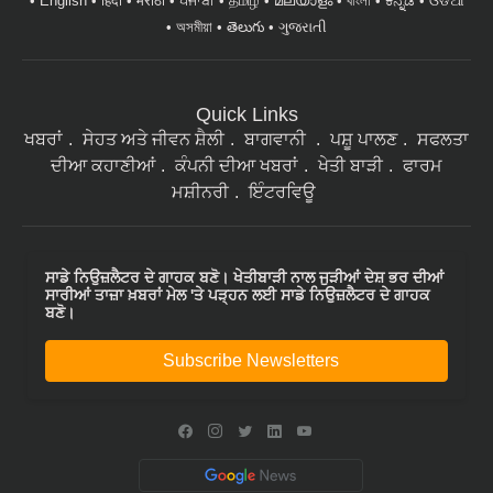
English
हिंदी
मराठी
ਪੰਜਾਬੀ
தமிழ்
മലയാളം
বাংলা
ಕನ್ನಡ
ଓଡିଆ
অসমীয়া
తెలుగు
ગુજરાતી
Quick Links
ਖਬਰਾਂ
ਸੇਹਤ ਅਤੇ ਜੀਵਨ ਸ਼ੈਲੀ
ਬਾਗਵਾਨੀ
ਪਸ਼ੂ ਪਾਲਣ
ਸਫਲਤਾ
ਦੀਆ ਕਹਾਣੀਆਂ
ਕੰਪਨੀ ਦੀਆ ਖਬਰਾਂ
ਖੇਤੀ ਬਾੜੀ
ਫਾਰਮ
ਮਸ਼ੀਨਰੀ
ਇੰਟਰਵਿਊ
ਸਾਡੇ ਨਿਉਜ਼ਲੈਟਰ ਦੇ ਗਾਹਕ ਬਣੋ। ਖੇਤੀਬਾੜੀ ਨਾਲ ਜੁੜੀਆਂ ਦੇਸ਼ ਭਰ ਦੀਆਂ
ਸਾਰੀਆਂ ਤਾਜ਼ਾ ਖ਼ਬਰਾਂ ਮੇਲ 'ਤੇ ਪੜ੍ਹਨ ਲਈ ਸਾਡੇ ਨਿਉਜ਼ਲੈਟਰ ਦੇ ਗਾਹਕ
ਬਣੋ।
Subscribe Newsletters