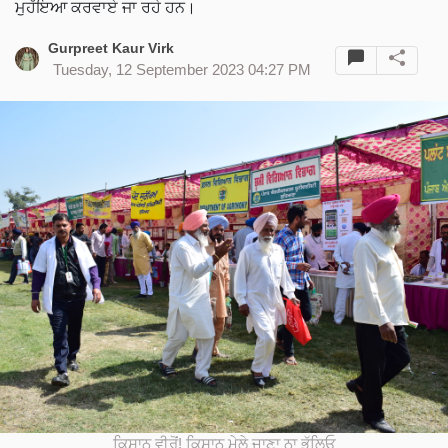
ਮੁਹੱਇਆ ਕਰਵਾਏ ਜਾ ਰਹੇ ਹਨ।
Gurpreet Kaur Virk
Tuesday, 12 September 2023 04:27 PM
ਕਿਸਾਨ ਵੀਰੋਂ! ਕਿਸਾਨ ਮੇਲੇ ਜਾਣਾ ਨਾ ਭੁੱਲਿਓ