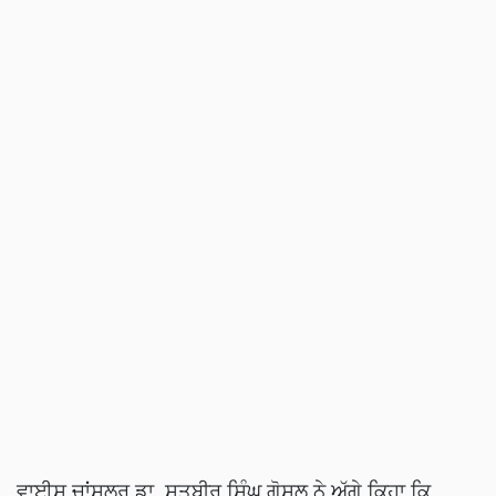
ਵਾਈਸ ਚਾਂਸਲਰ ਡਾ. ਸਤਬੀਰ ਸਿੰਘ ਗੋਸਲ ਨੇ ਅੱਗੇ ਕਿਹਾ ਕਿ