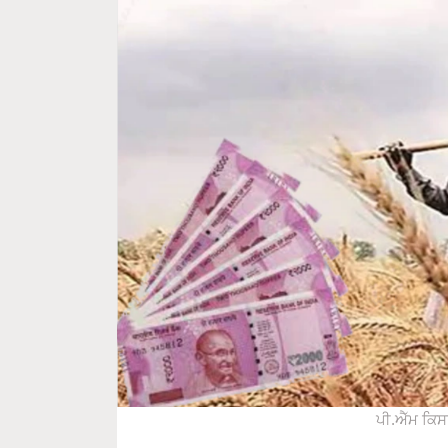
ਪੀ.ਐੱਮ ਕਿਸ