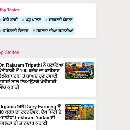
Top Topics
ਖੇਤੀ ਬਾੜੀ
ਪਸ਼ੂ ਪਾਲਣ
ਸਰਕਾਰੀ ਯੋਜਨਾ
ਕਾਰੋਬਾਰੀ ਵਿਚਾਰ
ਸਫਲਤਾ ਦੀਆ ਕਹਾਣੀਆਂ
op Stories
Dr. Rajaram Tripathi ਨੇ ਬਣਾਇਆ
ਖੇਤੀਬਾੜੀ ਤੋਂ 100 ਕਰੋੜ ਦਾ ਕਾਰੋਬਾਰ,
ਹੈਲੀਕਾਪਟਰਾਂ ਤੋਂ ਬਾਅਦ ਹੁਣ ਹਵਾਈ
ਜਹਾਜ਼ਾਂ ਨਾਲ ਲਿਆਉਣਗੇ ਖੇਤੀਬਾੜੀ
ਵਿੱਚ ਕ੍ਰਾਂਤੀ
Organic ਅਤੇ Dairy Farming ਤੋਂ
40 ਕਰੋੜ ਦਾ ਟਰਨਓਵਰ, ਦੇਖੋ ਮਿੱਟੀ ਦੇ
ਮਹਾਯੋਧਾ Lekhram Yadav ਦੀ
ਸਫਲਤਾ ਦੀ ਸ਼ਾਨਦਾਰ ਕਹਾਣੀ