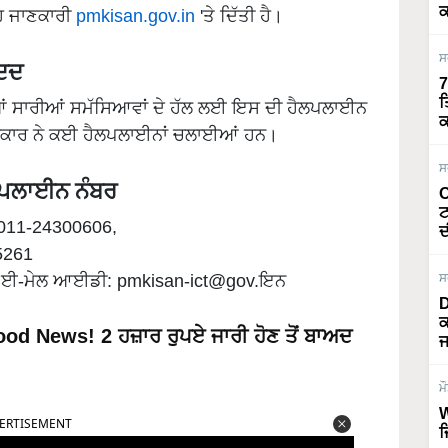
ਕ
ਹ ਜਾਣਕਾਰੀ
pmkisan.gov.in
'ਤੇ ਦਿੱਤੀ ਹੈ।
ਸ
ਮਦਦ
7
ਤ
ੜੀਆਂ ਸਾਰੀਆਂ ਸਮੱਸਿਆਵਾਂ ਦੇ ਹੱਲ ਲਈ ਇਸ ਦੀ ਹੈਲਪਲਾਈਨ
ਕ
ਰਕਾਰ ਨੇ ਕਈ ਹੈਲਪਲਾਈਨਾਂ ਚਲਾਈਆਂ ਹਨ।
ਸ
ੈਲਪਲਾਈਨ ਨੰਬਰ
O
ਟ
: 011-24300606,
ਦ
5261
: ਈ-ਮੇਲ ਆਈਡੀ: pmkisan-ict@gov.ਇਨ
ਸ
D
ਕ
d News! 2 ਹਜ਼ਾਰ ਰੁਪਏ ਜਾਰੀ ਹੋਣ ਤੋਂ ਬਾਅਦ
ਜ
ਮ
ERTISEMENT
W
ਜ