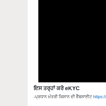
ਇਸ ਤਰ੍ਹਾਂ ਕਰੋ eKYC
-ਪ੍ਰਧਾਨ ਮੰਤਰੀ ਕਿਸਾਨ ਦੀ ਵੈੱਬਸਾਈਟ
https:
-ਫਿਰ 'Farmers Corner' ਦੇ ਹੇਠਾਂ 'eKYC' ਟੈਬ