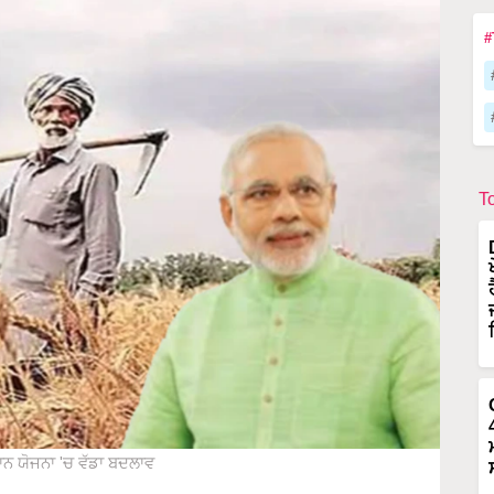
#
T
ਾਨ ਯੋਜਨਾ 'ਚ ਵੱਡਾ ਬਦਲਾਵ