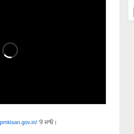
//pmkisan.gov.in/
'ਤੇ ਜਾਓ।
 'ਤੇ ਕਲਿੱਕ ਕਰੋ।