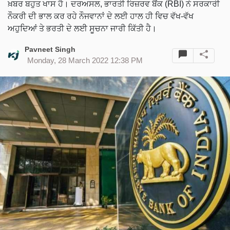
ਖ਼ਬਰ ਬਹੁਤ ਖਾਸ ਹੈ। ਦਰਅਸਲ, ਭਾਰਤੀ ਰਿਜ਼ਰਵ ਬੈਂਕ (RBI) ਨੇ ਸਰਕਾਰੀ
ਨੌਕਰੀ ਦੀ ਭਾਲ ਕਰ ਰਹੇ ਨੌਜਵਾਨਾਂ ਦੇ ਲਈ ਹਾਲ ਹੀ ਵਿਚ ਵੱਖ-ਵੱਖ
ਅਹੁਦਿਆਂ ਤੇ ਭਰਤੀ ਦੇ ਲਈ ਸੂਚਨਾ ਜਾਰੀ ਕਿੱਤੀ ਹੈ।
Pavneet Singh
Monday, 28 March 2022 12:38 PM