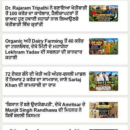
Dr. Rajaram Tripathi ਨੇ ਬਣਾਇਆ ਖੇਤੀਬਾੜੀ
ਤੋਂ 100 ਕਰੋੜ ਦਾ ਕਾਰੋਬਾਰ, ਹੈਲੀਕਾਪਟਰਾਂ ਤੋਂ
ਬਾਅਦ ਹੁਣ ਹਵਾਈ ਜਹਾਜ਼ਾਂ ਨਾਲ ਲਿਆਉਣਗੇ
ਖੇਤੀਬਾੜੀ ਵਿੱਚ ਕ੍ਰਾਂਤੀ
Organic ਅਤੇ Dairy Farming ਤੋਂ 40 ਕਰੋੜ
ਦਾ ਟਰਨਓਵਰ, ਦੇਖੋ ਮਿੱਟੀ ਦੇ ਮਹਾਯੋਧਾ
Lekhram Yadav ਦੀ ਸਫਲਤਾ ਦੀ ਸ਼ਾਨਦਾਰ
ਕਹਾਣੀ
72 ਏਕੜ ਗੰਨੇ ਦੀ ਖੇਤੀ ਅਤੇ ਅੰਤਰ-ਫਸਲੀ ਮਾਡਲ
ਤੋਂ ਤਿਆਰ 2 ਕਰੋੜ ਦਾ ਸਾਮਰਾਜ, ਜਾਣੋ Sartaj
Khan ਦੀ ਕਾਮਯਾਬੀ ਦਾ ਰਾਜ
'ਕਿਸਾਨ ਤੋਂ ਬਣੇ ਉਦਯੋਗਪਤੀ', ਦੇਖੋ Amritsar ਦੇ
Manjit Singh Randhawa ਦੀ ਮਿਹਨਤ ਨੇ
ਕਿਵੇਂ ਬਦਲੀ ਕਿਸਮਤ
ਨਵੀਂ ਸੋਚ + ਦ੍ਰਿੜ ਇਰਾਦਾ = ਕਾਮਯਾਬੀ, ਦੇਖੋ