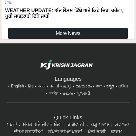
WEATHER UPDATE: ਅੱਜ ਮੌਸਮ ਕਿੱਥੇ ਅਤੇ ਕਿਹੋ ਜਿਹਾ ਰਹੇਗਾ,
ਪੂਰੀ ਜਾਣਕਾਰੀ ਇੱਥੇ ਜਾਰੀ
More News
Languages
English
हिंदी
मराठी
ਪੰਜਾਬੀ
தமிழ்
മലയാളം
বাংলা
ಕನ್ನಡ
ଓଡିଆ
অসমীয়া
తెలుగు
ગુજરાતી
Quick Links
ਖਬਰਾਂ
ਸੇਹਤ ਅਤੇ ਜੀਵਨ ਸ਼ੈਲੀ
ਬਾਗਵਾਨੀ
ਪਸ਼ੂ ਪਾਲਣ
ਸਫਲਤਾ
ਦੀਆ ਕਹਾਣੀਆਂ
ਕੰਪਨੀ ਦੀਆ ਖਬਰਾਂ
ਖੇਤੀ ਬਾੜੀ
ਫਾਰਮ
ਮਸ਼ੀਨਰੀ
ਇੰਟਰਵਿਊ