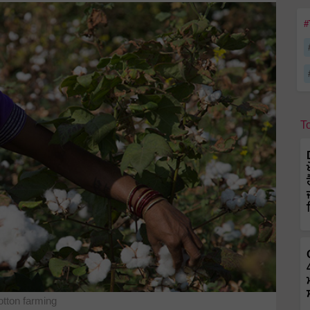
#
T
tton farming