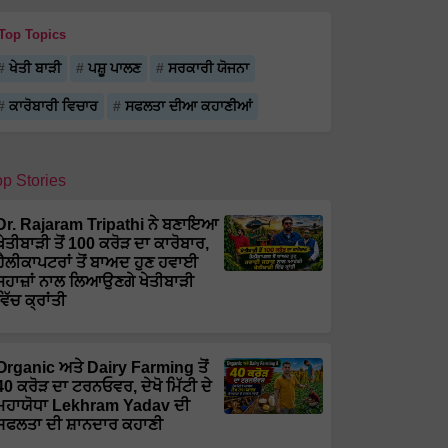
Top Topics
ਖੇਤੀ ਬਾੜੀ
ਪਸ਼ੂ ਪਾਲਣ
ਸਰਕਾਰੀ ਯੋਜਨਾ
ਕਾਰੋਬਾਰੀ ਵਿਚਾਰ
ਸਫਲਤਾ ਦੀਆ ਕਹਾਣੀਆਂ
op Stories
Dr. Rajaram Tripathi ਨੇ ਬਣਾਇਆ
ਖੇਤੀਬਾੜੀ ਤੋਂ 100 ਕਰੋੜ ਦਾ ਕਾਰੋਬਾਰ,
ਹੈਲੀਕਾਪਟਰਾਂ ਤੋਂ ਬਾਅਦ ਹੁਣ ਹਵਾਈ
ਜਹਾਜ਼ਾਂ ਨਾਲ ਲਿਆਉਣਗੇ ਖੇਤੀਬਾੜੀ
ਵਿੱਚ ਕ੍ਰਾਂਤੀ
Organic ਅਤੇ Dairy Farming ਤੋਂ
40 ਕਰੋੜ ਦਾ ਟਰਨਓਵਰ, ਦੇਖੋ ਮਿੱਟੀ ਦੇ
ਮਹਾਯੋਧਾ Lekhram Yadav ਦੀ
ਸਫਲਤਾ ਦੀ ਸ਼ਾਨਦਾਰ ਕਹਾਣੀ