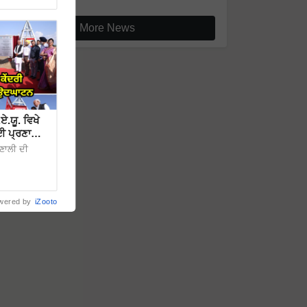
More News
.ਯੂ. ਵਿਖੇ
ਈ ਪ੍ਰਣਾਲੀ
ਰਣਾਲੀ ਦੀ
wered by
iZooto