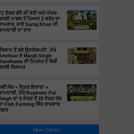
72 ਏਕੜ ਗੰਨੇ ਦੀ ਖੇਤੀ ਅਤੇ ਅੰਤਰ-
ਫਸਲੀ ਮਾਡਲ ਤੋਂ ਤਿਆਰ 2 ਕਰੋੜ ਦਾ
ਸਾਮਰਾਜ, ਜਾਣੋ Sartaj Khan ਦੀ
ਕਾਮਯਾਬੀ ਦਾ ਰਾਜ
'ਕਿਸਾਨ ਤੋਂ ਬਣੇ ਉਦਯੋਗਪਤੀ', ਦੇਖੋ
Amritsar ਦੇ Manjit Singh
Randhawa ਦੀ ਮਿਹਨਤ ਨੇ ਕਿਵੇਂ
ਬਦਲੀ ਕਿਸਮਤ
ਨਵੀਂ ਸੋਚ + ਦ੍ਰਿੜ ਇਰਾਦਾ =
ਕਾਮਯਾਬੀ, ਦੇਖੋ Rupinder Pal
Singh ਦਾ 5 ਏਕੜ ਤੋਂ 35 ਏਕੜ ਤੱਕ
ਦਾ Fish Farming ਵਿੱਚ ਲਾਜਵਾਬ
ਸਫ਼ਰ
More Stories