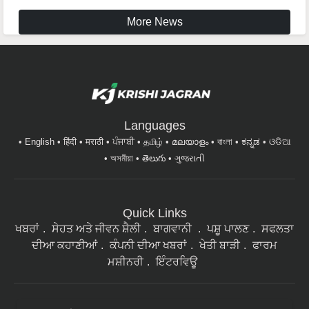
More News
Languages
English
हिंदी
मराठी
ਪੰਜਾਬੀ
தமிழ்
മലയാളം
বাংলা
ಕನ್ನಡ
ଓଡିଆ
অসমীয়া
తెలుగు
ગુજરાતી
Quick Links
ਖਬਰਾਂ
ਸੇਹਤ ਅਤੇ ਜੀਵਨ ਸ਼ੈਲੀ
ਬਾਗਵਾਨੀ
ਪਸ਼ੂ ਪਾਲਣ
ਸਫਲਤਾ
ਦੀਆ ਕਹਾਣੀਆਂ
ਕੰਪਨੀ ਦੀਆ ਖਬਰਾਂ
ਖੇਤੀ ਬਾੜੀ
ਫਾਰਮ
ਮਸ਼ੀਨਰੀ
ਇੰਟਰਵਿਊ
ਸਾਡੇ ਨਿਉਜ਼ਲੈਟਰ ਦੇ ਗਾਹਕ ਬਣੋ। ਖੇਤੀਬਾੜੀ ਨਾਲ ਜੁੜੀਆਂ ਦੇਸ਼ ਭਰ ਦੀਆਂ
ਸਾਰੀਆਂ ਤਾਜ਼ਾ ਖ਼ਬਰਾਂ ਮੇਲ 'ਤੇ ਪੜ੍ਹਨ ਲਈ ਸਾਡੇ ਨਿਉਜ਼ਲੈਟਰ ਦੇ ਗਾਹਕ