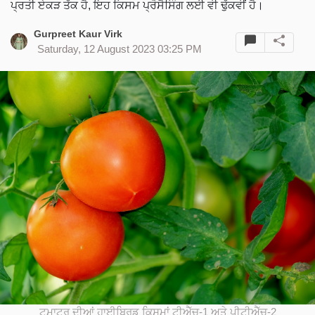
ਪ੍ਰਤੀ ਏਕੜ ਤੱਕ ਹੈ, ਇਹ ਕਿਸਮ ਪ੍ਰੋਸੈਸਿੰਗ ਲਈ ਵੀ ਢੁੱਕਵੀਂ ਹੈ।
Gurpreet Kaur Virk
Saturday, 12 August 2023 03:25 PM
ਟਮਾਟਰ ਦੀਆਂ ਹਾਈਬ੍ਰਿਡ ਕਿਸਮਾਂ ਟੀਐੱਚ-1 ਅਤੇ ਪੀਟੀਐੱਚ-2