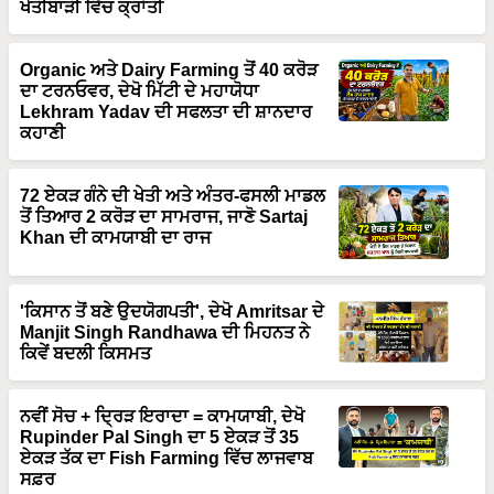
Organic ਅਤੇ Dairy Farming ਤੋਂ 40 ਕਰੋੜ
ਦਾ ਟਰਨਓਵਰ, ਦੇਖੋ ਮਿੱਟੀ ਦੇ ਮਹਾਯੋਧਾ
Lekhram Yadav ਦੀ ਸਫਲਤਾ ਦੀ ਸ਼ਾਨਦਾਰ
ਕਹਾਣੀ
72 ਏਕੜ ਗੰਨੇ ਦੀ ਖੇਤੀ ਅਤੇ ਅੰਤਰ-ਫਸਲੀ ਮਾਡਲ
ਤੋਂ ਤਿਆਰ 2 ਕਰੋੜ ਦਾ ਸਾਮਰਾਜ, ਜਾਣੋ Sartaj
Khan ਦੀ ਕਾਮਯਾਬੀ ਦਾ ਰਾਜ
'ਕਿਸਾਨ ਤੋਂ ਬਣੇ ਉਦਯੋਗਪਤੀ', ਦੇਖੋ Amritsar ਦੇ
Manjit Singh Randhawa ਦੀ ਮਿਹਨਤ ਨੇ
ਕਿਵੇਂ ਬਦਲੀ ਕਿਸਮਤ
ਨਵੀਂ ਸੋਚ + ਦ੍ਰਿੜ ਇਰਾਦਾ = ਕਾਮਯਾਬੀ, ਦੇਖੋ
Rupinder Pal Singh ਦਾ 5 ਏਕੜ ਤੋਂ 35
ਏਕੜ ਤੱਕ ਦਾ Fish Farming ਵਿੱਚ ਲਾਜਵਾਬ
ਸਫ਼ਰ