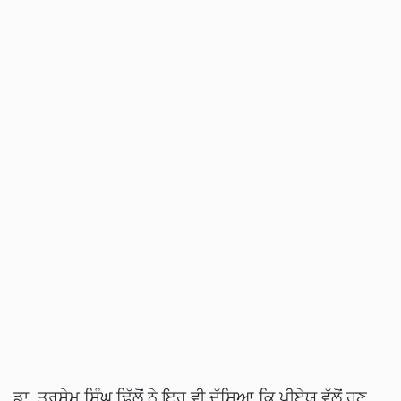
ਡਾ. ਤਰਸੇਮ ਸਿੰਘ ਢਿੱਲੋਂ ਨੇ ਇਹ ਵੀ ਦੱਸਿਆ ਕਿ ਪੀਏਯੂ ਵੱਲੋਂ ਹੁਣ