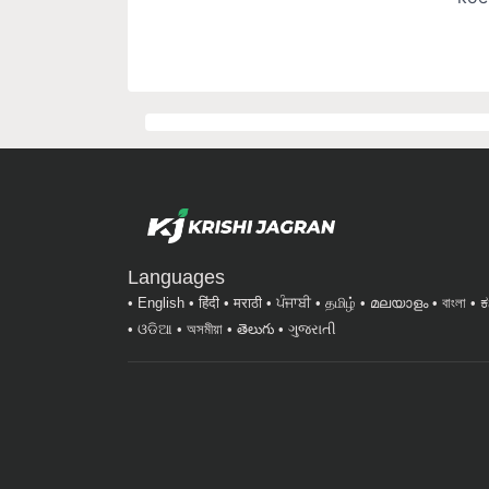
Languages
English
हिंदी
मराठी
ਪੰਜਾਬੀ
தமிழ்
മലയാളം
বাংলা
ಕ
ଓଡିଆ
অসমীয়া
తెలుగు
ગુજરાતી