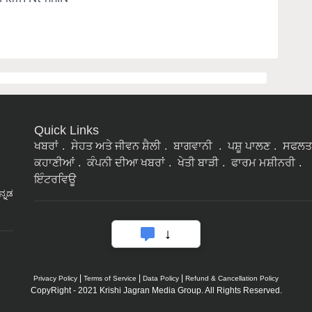
Quick Links
ਖਬਰਾਂ
ਸੇਹਤ ਅਤੇ ਜੀਵਨ ਸ਼ੈਲੀ
ਬਾਗਵਾਨੀ
ਪਸ਼ੂ ਪਾਲਣ
ਸਫਲਤ
ਕਹਾਣੀਆਂ
ਕੰਪਨੀ ਦੀਆ ਖਬਰਾਂ
ਖੇਤੀ ਬਾੜੀ
ਫਾਰਮ ਮਸ਼ੀਨਰੀ
ਇੰਟਰਵਿਊ
ನ್ನಡ
|
|
|
Privacy Policy
Terms of Service
Data Policy
Refund & Cancellation Policy
CopyRight - 2021 Krishi Jagran Media Group. All Rights Reserved.