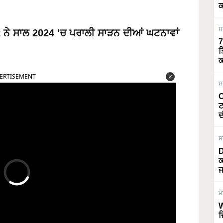
ਕ
ਸ
ੇ ਸਾਲ 2024 'ਚ ਪਰਾਲੀ ਸਾੜਨ ਦੀਆਂ ਘਟਨਾਵਾਂ
7
ਤ
ਕ
ERTISEMENT
ਸ
O
ਟ
ਦ
ਸ
D
ਕ
ਜ
ਮ
W
ਜ