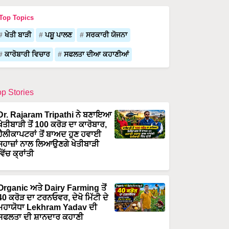
Top Topics
ਖੇਤੀ ਬਾੜੀ
ਪਸ਼ੂ ਪਾਲਣ
ਸਰਕਾਰੀ ਯੋਜਨਾ
ਕਾਰੋਬਾਰੀ ਵਿਚਾਰ
ਸਫਲਤਾ ਦੀਆ ਕਹਾਣੀਆਂ
op Stories
Dr. Rajaram Tripathi ਨੇ ਬਣਾਇਆ
ਖੇਤੀਬਾੜੀ ਤੋਂ 100 ਕਰੋੜ ਦਾ ਕਾਰੋਬਾਰ,
ਹੈਲੀਕਾਪਟਰਾਂ ਤੋਂ ਬਾਅਦ ਹੁਣ ਹਵਾਈ
ਜਹਾਜ਼ਾਂ ਨਾਲ ਲਿਆਉਣਗੇ ਖੇਤੀਬਾੜੀ
ਵਿੱਚ ਕ੍ਰਾਂਤੀ
Organic ਅਤੇ Dairy Farming ਤੋਂ
40 ਕਰੋੜ ਦਾ ਟਰਨਓਵਰ, ਦੇਖੋ ਮਿੱਟੀ ਦੇ
ਮਹਾਯੋਧਾ Lekhram Yadav ਦੀ
ਸਫਲਤਾ ਦੀ ਸ਼ਾਨਦਾਰ ਕਹਾਣੀ