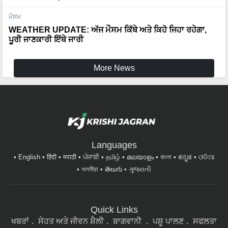
ਮੌਸਮ
WEATHER UPDATE: ਅੱਜ ਮੌਸਮ ਕਿੱਥੇ ਅਤੇ ਕਿਹੋ ਜਿਹਾ ਰਹੇਗਾ,
ਪੂਰੀ ਜਾਣਕਾਰੀ ਇੱਥੇ ਜਾਰੀ
More News
Languages
English
हिंदी
मराठी
ਪੰਜਾਬੀ
தமிழ்
മലയാളം
বাংলা
ಕನ್ನಡ
ଓଡିଆ
অসমীয়া
తెలుగు
ગુજરાતી
Quick Links
ਖਬਰਾਂ
ਸੇਹਤ ਅਤੇ ਜੀਵਨ ਸ਼ੈਲੀ
ਬਾਗਵਾਨੀ
ਪਸ਼ੂ ਪਾਲਣ
ਸਫਲਤਾ