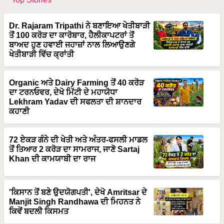
Dr. Rajaram Tripathi ਨੇ ਬਣਾਇਆ ਖੇਤੀਬਾੜੀ
ਤੋਂ 100 ਕਰੋੜ ਦਾ ਕਾਰੋਬਾਰ, ਹੈਲੀਕਾਪਟਰਾਂ ਤੋਂ
ਬਾਅਦ ਹੁਣ ਹਵਾਈ ਜਹਾਜ਼ਾਂ ਨਾਲ ਲਿਆਉਣਗੇ
ਖੇਤੀਬਾੜੀ ਵਿੱਚ ਕ੍ਰਾਂਤੀ
Organic ਅਤੇ Dairy Farming ਤੋਂ 40 ਕਰੋੜ
ਦਾ ਟਰਨਓਵਰ, ਦੇਖੋ ਮਿੱਟੀ ਦੇ ਮਹਾਯੋਧਾ
Lekhram Yadav ਦੀ ਸਫਲਤਾ ਦੀ ਸ਼ਾਨਦਾਰ
ਕਹਾਣੀ
72 ਏਕੜ ਗੰਨੇ ਦੀ ਖੇਤੀ ਅਤੇ ਅੰਤਰ-ਫਸਲੀ ਮਾਡਲ
ਤੋਂ ਤਿਆਰ 2 ਕਰੋੜ ਦਾ ਸਾਮਰਾਜ, ਜਾਣੋ Sartaj
Khan ਦੀ ਕਾਮਯਾਬੀ ਦਾ ਰਾਜ
'ਕਿਸਾਨ ਤੋਂ ਬਣੇ ਉਦਯੋਗਪਤੀ', ਦੇਖੋ Amritsar ਦੇ
Manjit Singh Randhawa ਦੀ ਮਿਹਨਤ ਨੇ
ਕਿਵੇਂ ਬਦਲੀ ਕਿਸਮਤ