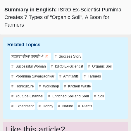
Summary in English:
ISRO Ex-Scientist Purnima
Creates 7 Types of "Organic Soil", A Boon for
Farmers
Related Topics
ਸਫਲਤਾ ਦੀਆ ਕਹਾਣੀਆਂ
Success Story
Successful Woman
ISRO Ex-Scientist
Organic Soil
Poornima Savargaonkar
Amrit Mitti
Farmers
Horticulture
Workshop
Kitchen Waste
Youtube Channel
Enriched Soil and Soul
Soil
Experiment
Hobby
Nature
Plants
Like this article?