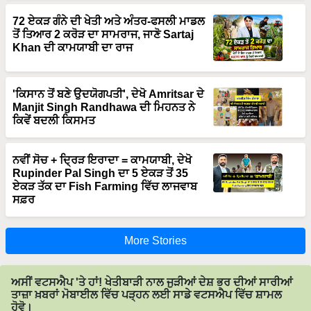
72 ਏਕੜ ਗੰਨੇ ਦੀ ਖੇਤੀ ਅਤੇ ਅੰਤਰ-ਫਸਲੀ ਮਾਡਲ
ਤੋਂ ਤਿਆਰ 2 ਕਰੋੜ ਦਾ ਸਾਮਰਾਜ, ਜਾਣੋ Sartaj
Khan ਦੀ ਕਾਮਯਾਬੀ ਦਾ ਰਾਜ
'ਕਿਸਾਨ ਤੋਂ ਬਣੇ ਉਦਯੋਗਪਤੀ', ਦੇਖੋ Amritsar ਦੇ
Manjit Singh Randhawa ਦੀ ਮਿਹਨਤ ਨੇ
ਕਿਵੇਂ ਬਦਲੀ ਕਿਸਮਤ
ਨਵੀਂ ਸੋਚ + ਦ੍ਰਿੜ ਇਰਾਦਾ = ਕਾਮਯਾਬੀ, ਦੇਖੋ
Rupinder Pal Singh ਦਾ 5 ਏਕੜ ਤੋਂ 35
ਏਕੜ ਤੱਕ ਦਾ Fish Farming ਵਿੱਚ ਲਾਜਵਾਬ
ਸਫ਼ਰ
More Stories
ਅਸੀਂ ਵਟਸਐਪ 'ਤੇ ਹਾਂ! ਖੇਤੀਬਾੜੀ ਨਾਲ ਜੁੜੀਆਂ ਦੇਸ਼ ਭਰ ਦੀਆਂ ਸਾਰੀਆਂ
ਤਾਜ਼ਾ ਖ਼ਬਰਾਂ ਮੋਬਾਈਲ ਵਿੱਚ ਪੜ੍ਹਨ ਲਈ ਸਾਡੇ ਵਟਸਐਪ ਵਿੱਚ ਸ਼ਾਮਲ
ਹੋਵੋ।