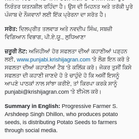
ਨਿਰੰਤਰ ਯਤਨਸ਼ੀਲ ਰਹਿੰਦਾ ਹੈ। ਉਸ ਦੀ ਮਿਹਨਤ ਅਤੇ ਤਰੱਕੀ ਪੂਰੇ
ਪੰਜਾਬ ਦੇ ਨੌਜਵਾਨਾਂ ਲਈ ਇੱਕ ਪ੍ਰੇਰਨਾ ਦਾ ਸਰੋਤ ਹੈ।
ਸਰੋਤ:
ਦਿਲਪ੍ਰੀਤ ਤਲਵਾੜ ਅਤੇ ਨਵਦੀਪ ਸਿੰਘ, ਸਬਜ਼ੀ
ਵਿਗਿਆਨ ਵਿਭਾਗ, ਪੀ.ਏ.ਯੂ., ਲੁਧਿਆਣਾ
ਜ਼ਰੂਰੀ ਨੋਟ:
ਅਜਿਹੀਆਂ ਹੋਰ ਸਫਲਤਾ ਦੀਆਂ ਕਹਾਣੀਆਂ ਪੜ੍ਹਨ
ਲਈ,
www.punjabi.krishijagran.com
'ਤੇ ਲੌਗ ਇਨ ਕਰੋ ਤੇ
ਸਫਲਤਾ ਦੀਆਂ ਕਹਾਣੀਆਂ ਟੈਬ 'ਤੇ ਕਲਿੱਕ ਕਰੋ। ਜੇਕਰ ਤੁਸੀਂ ਕਿਸੇ
ਸਫਲਤਾ ਦੀ ਕਹਾਣੀ ਜਾਣਦੇ ਹੋ ਤੇ ਚਾਹੁੰਦੇ ਹੋ ਕਿ ਅਸੀਂ ਇਸਨੂੰ
ਆਪਣੇ ਪਾਠਕਾਂ ਨਾਲ ਸਾਂਝਾ ਕਰੀਏ, ਤਾਂ ਕਿਰਪਾ ਕਰਕੇ ਸਾਨੂੰ
punjabi@krishijagran.com
'ਤੇ ਈਮੇਲ ਕਰੋ।
Summary in English:
Progressive Farmer S.
Arshdeep Singh Dhillon, who produces potato
seeds, is distributing Potato Seeds to farmers
through social media.