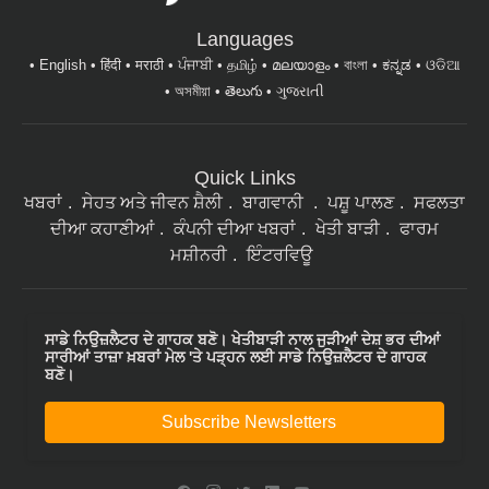
Languages
English
हिंदी
मराठी
ਪੰਜਾਬੀ
தமிழ்
മലയാളം
বাংলা
ಕನ್ನಡ
ଓଡିଆ
অসমীয়া
తెలుగు
ગુજરાતી
Quick Links
ਖਬਰਾਂ
ਸੇਹਤ ਅਤੇ ਜੀਵਨ ਸ਼ੈਲੀ
ਬਾਗਵਾਨੀ
ਪਸ਼ੂ ਪਾਲਣ
ਸਫਲਤਾ
ਦੀਆ ਕਹਾਣੀਆਂ
ਕੰਪਨੀ ਦੀਆ ਖਬਰਾਂ
ਖੇਤੀ ਬਾੜੀ
ਫਾਰਮ
ਮਸ਼ੀਨਰੀ
ਇੰਟਰਵਿਊ
ਸਾਡੇ ਨਿਉਜ਼ਲੈਟਰ ਦੇ ਗਾਹਕ ਬਣੋ। ਖੇਤੀਬਾੜੀ ਨਾਲ ਜੁੜੀਆਂ ਦੇਸ਼ ਭਰ ਦੀਆਂ
ਸਾਰੀਆਂ ਤਾਜ਼ਾ ਖ਼ਬਰਾਂ ਮੇਲ 'ਤੇ ਪੜ੍ਹਨ ਲਈ ਸਾਡੇ ਨਿਉਜ਼ਲੈਟਰ ਦੇ ਗਾਹਕ
ਬਣੋ।
Subscribe Newsletters