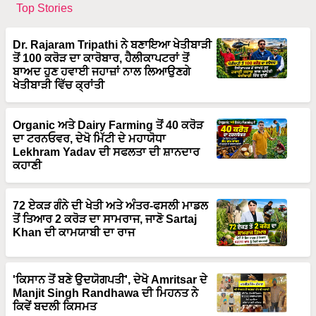
Top Stories
Dr. Rajaram Tripathi ਨੇ ਬਣਾਇਆ ਖੇਤੀਬਾੜੀ
ਤੋਂ 100 ਕਰੋੜ ਦਾ ਕਾਰੋਬਾਰ, ਹੈਲੀਕਾਪਟਰਾਂ ਤੋਂ
ਬਾਅਦ ਹੁਣ ਹਵਾਈ ਜਹਾਜ਼ਾਂ ਨਾਲ ਲਿਆਉਣਗੇ
ਖੇਤੀਬਾੜੀ ਵਿੱਚ ਕ੍ਰਾਂਤੀ
Organic ਅਤੇ Dairy Farming ਤੋਂ 40 ਕਰੋੜ
ਦਾ ਟਰਨਓਵਰ, ਦੇਖੋ ਮਿੱਟੀ ਦੇ ਮਹਾਯੋਧਾ
Lekhram Yadav ਦੀ ਸਫਲਤਾ ਦੀ ਸ਼ਾਨਦਾਰ
ਕਹਾਣੀ
72 ਏਕੜ ਗੰਨੇ ਦੀ ਖੇਤੀ ਅਤੇ ਅੰਤਰ-ਫਸਲੀ ਮਾਡਲ
ਤੋਂ ਤਿਆਰ 2 ਕਰੋੜ ਦਾ ਸਾਮਰਾਜ, ਜਾਣੋ Sartaj
Khan ਦੀ ਕਾਮਯਾਬੀ ਦਾ ਰਾਜ
'ਕਿਸਾਨ ਤੋਂ ਬਣੇ ਉਦਯੋਗਪਤੀ', ਦੇਖੋ Amritsar ਦੇ
Manjit Singh Randhawa ਦੀ ਮਿਹਨਤ ਨੇ
ਕਿਵੇਂ ਬਦਲੀ ਕਿਸਮਤ