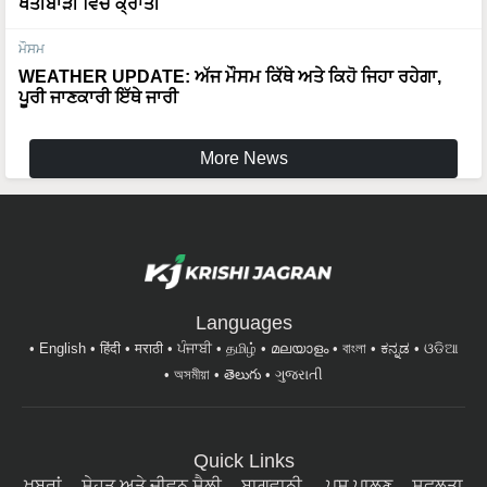
ਖੇਤੀਬਾੜੀ ਵਿੱਚ ਕ੍ਰਾਂਤੀ
ਮੌਸਮ
WEATHER UPDATE: ਅੱਜ ਮੌਸਮ ਕਿੱਥੇ ਅਤੇ ਕਿਹੋ ਜਿਹਾ ਰਹੇਗਾ,
ਪੂਰੀ ਜਾਣਕਾਰੀ ਇੱਥੇ ਜਾਰੀ
More News
Languages
English
हिंदी
मराठी
ਪੰਜਾਬੀ
தமிழ்
മലയാളം
বাংলা
ಕನ್ನಡ
ଓଡିଆ
অসমীয়া
తెలుగు
ગુજરાતી
Quick Links
ਖਬਰਾਂ
ਸੇਹਤ ਅਤੇ ਜੀਵਨ ਸ਼ੈਲੀ
ਬਾਗਵਾਨੀ
ਪਸ਼ੂ ਪਾਲਣ
ਸਫਲਤਾ