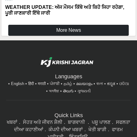
WEATHER UPDATE: ਅੱਜ ਮੌਸਮ ਕਿੱਥੇ ਅਤੇ ਕਿਹੋ ਜਿਹਾ ਰਹੇਗਾ,
ਪੂਰੀ ਜਾਣਕਾਰੀ ਇੱਥੇ ਜਾਰੀ
More News
Languages
English
हिंदी
मराठी
ਪੰਜਾਬੀ
தமிழ்
മലയാളം
বাংলা
ಕನ್ನಡ
ଓଡିଆ
অসমীয়া
తెలుగు
ગુજરાતી
Quick Links
ਖਬਰਾਂ
ਸੇਹਤ ਅਤੇ ਜੀਵਨ ਸ਼ੈਲੀ
ਬਾਗਵਾਨੀ
ਪਸ਼ੂ ਪਾਲਣ
ਸਫਲਤਾ
ਦੀਆ ਕਹਾਣੀਆਂ
ਕੰਪਨੀ ਦੀਆ ਖਬਰਾਂ
ਖੇਤੀ ਬਾੜੀ
ਫਾਰਮ
ਮਸ਼ੀਨਰੀ
ਇੰਟਰਵਿਊ