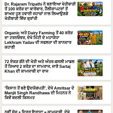
Dr. Rajaram Tripathi ਨੇ ਬਣਾਇਆ ਖੇਤੀਬਾੜੀ
ਤੋਂ 100 ਕਰੋੜ ਦਾ ਕਾਰੋਬਾਰ, ਹੈਲੀਕਾਪਟਰਾਂ ਤੋਂ
ਬਾਅਦ ਹੁਣ ਹਵਾਈ ਜਹਾਜ਼ਾਂ ਨਾਲ ਲਿਆਉਣਗੇ
ਖੇਤੀਬਾੜੀ ਵਿੱਚ ਕ੍ਰਾਂਤੀ
Organic ਅਤੇ Dairy Farming ਤੋਂ 40 ਕਰੋੜ
ਦਾ ਟਰਨਓਵਰ, ਦੇਖੋ ਮਿੱਟੀ ਦੇ ਮਹਾਯੋਧਾ
Lekhram Yadav ਦੀ ਸਫਲਤਾ ਦੀ ਸ਼ਾਨਦਾਰ
ਕਹਾਣੀ
72 ਏਕੜ ਗੰਨੇ ਦੀ ਖੇਤੀ ਅਤੇ ਅੰਤਰ-ਫਸਲੀ ਮਾਡਲ
ਤੋਂ ਤਿਆਰ 2 ਕਰੋੜ ਦਾ ਸਾਮਰਾਜ, ਜਾਣੋ Sartaj
Khan ਦੀ ਕਾਮਯਾਬੀ ਦਾ ਰਾਜ
'ਕਿਸਾਨ ਤੋਂ ਬਣੇ ਉਦਯੋਗਪਤੀ', ਦੇਖੋ Amritsar ਦੇ
Manjit Singh Randhawa ਦੀ ਮਿਹਨਤ ਨੇ
ਕਿਵੇਂ ਬਦਲੀ ਕਿਸਮਤ
ਨਵੀਂ ਸੋਚ + ਦ੍ਰਿੜ ਇਰਾਦਾ = ਕਾਮਯਾਬੀ, ਦੇਖੋ