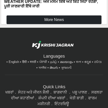
More News
Languages
English
हिंदी
मराठी
ਪੰਜਾਬੀ
தமிழ்
മലയാളം
বাংলা
ಕನ್ನಡ
ଓଡିଆ
অসমীয়া
తెలుగు
ગુજરાતી
Quick Links
ਖਬਰਾਂ
ਸੇਹਤ ਅਤੇ ਜੀਵਨ ਸ਼ੈਲੀ
ਬਾਗਵਾਨੀ
ਪਸ਼ੂ ਪਾਲਣ
ਸਫਲਤਾ
ਦੀਆ ਕਹਾਣੀਆਂ
ਕੰਪਨੀ ਦੀਆ ਖਬਰਾਂ
ਖੇਤੀ ਬਾੜੀ
ਫਾਰਮ
ਮਸ਼ੀਨਰੀ
ਇੰਟਰਵਿਊ