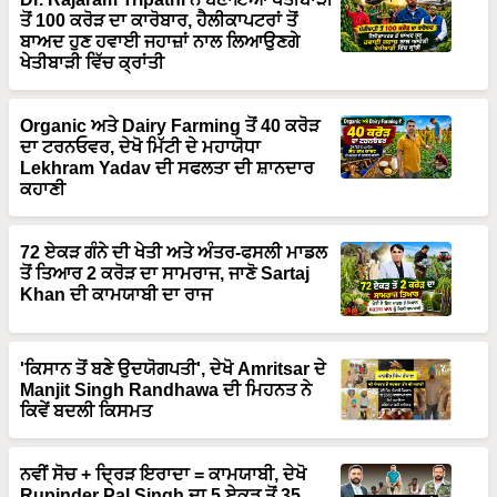
ਬਾਅਦ ਹੁਣ ਹਵਾਈ ਜਹਾਜ਼ਾਂ ਨਾਲ ਲਿਆਉਣਗੇ
ਖੇਤੀਬਾੜੀ ਵਿੱਚ ਕ੍ਰਾਂਤੀ
Organic ਅਤੇ Dairy Farming ਤੋਂ 40 ਕਰੋੜ
ਦਾ ਟਰਨਓਵਰ, ਦੇਖੋ ਮਿੱਟੀ ਦੇ ਮਹਾਯੋਧਾ
Lekhram Yadav ਦੀ ਸਫਲਤਾ ਦੀ ਸ਼ਾਨਦਾਰ
ਕਹਾਣੀ
72 ਏਕੜ ਗੰਨੇ ਦੀ ਖੇਤੀ ਅਤੇ ਅੰਤਰ-ਫਸਲੀ ਮਾਡਲ
ਤੋਂ ਤਿਆਰ 2 ਕਰੋੜ ਦਾ ਸਾਮਰਾਜ, ਜਾਣੋ Sartaj
Khan ਦੀ ਕਾਮਯਾਬੀ ਦਾ ਰਾਜ
'ਕਿਸਾਨ ਤੋਂ ਬਣੇ ਉਦਯੋਗਪਤੀ', ਦੇਖੋ Amritsar ਦੇ
Manjit Singh Randhawa ਦੀ ਮਿਹਨਤ ਨੇ
ਕਿਵੇਂ ਬਦਲੀ ਕਿਸਮਤ
ਨਵੀਂ ਸੋਚ + ਦ੍ਰਿੜ ਇਰਾਦਾ = ਕਾਮਯਾਬੀ, ਦੇਖੋ
Rupinder Pal Singh ਦਾ 5 ਏਕੜ ਤੋਂ 35
ਏਕੜ ਤੱਕ ਦਾ Fish Farming ਵਿੱਚ ਲਾਜਵਾਬ