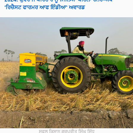
'ਰਿਚੈਸਟ ਫਾਰਮਰ ਆਫ ਇੰਡੀਆ' ਅਵਾਰਡ
ਸਫਲ ਕਿਸਾਨ ਗੁਰਪ੍ਰੀਤ ਸਿੰਘ ਸਿੱਧੂ