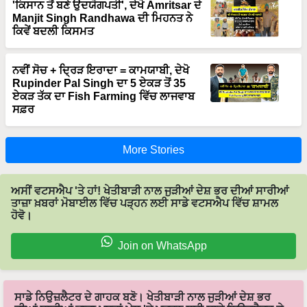
'ਕਿਸਾਨ ਤੋਂ ਬਣੇ ਉਦਯੋਗਪਤੀ', ਦੇਖੋ Amritsar ਦੇ
Manjit Singh Randhawa ਦੀ ਮਿਹਨਤ ਨੇ
ਕਿਵੇਂ ਬਦਲੀ ਕਿਸਮਤ
ਨਵੀਂ ਸੋਚ + ਦ੍ਰਿੜ ਇਰਾਦਾ = ਕਾਮਯਾਬੀ, ਦੇਖੋ
Rupinder Pal Singh ਦਾ 5 ਏਕੜ ਤੋਂ 35
ਏਕੜ ਤੱਕ ਦਾ Fish Farming ਵਿੱਚ ਲਾਜਵਾਬ
ਸਫ਼ਰ
More Stories
ਅਸੀਂ ਵਟਸਐਪ 'ਤੇ ਹਾਂ! ਖੇਤੀਬਾੜੀ ਨਾਲ ਜੁੜੀਆਂ ਦੇਸ਼ ਭਰ ਦੀਆਂ ਸਾਰੀਆਂ
ਤਾਜ਼ਾ ਖ਼ਬਰਾਂ ਮੋਬਾਈਲ ਵਿੱਚ ਪੜ੍ਹਨ ਲਈ ਸਾਡੇ ਵਟਸਐਪ ਵਿੱਚ ਸ਼ਾਮਲ
ਹੋਵੋ।
Join on WhatsApp
ਸਾਡੇ ਨਿਉਜ਼ਲੈਟਰ ਦੇ ਗਾਹਕ ਬਣੋ। ਖੇਤੀਬਾੜੀ ਨਾਲ ਜੁੜੀਆਂ ਦੇਸ਼ ਭਰ