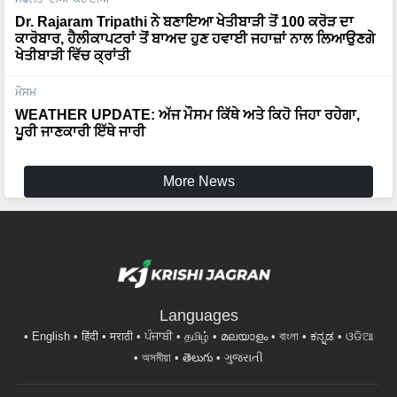
Dr. Rajaram Tripathi ਨੇ ਬਣਾਇਆ ਖੇਤੀਬਾੜੀ ਤੋਂ 100 ਕਰੋੜ ਦਾ
ਕਾਰੋਬਾਰ, ਹੈਲੀਕਾਪਟਰਾਂ ਤੋਂ ਬਾਅਦ ਹੁਣ ਹਵਾਈ ਜਹਾਜ਼ਾਂ ਨਾਲ ਲਿਆਉਣਗੇ
ਖੇਤੀਬਾੜੀ ਵਿੱਚ ਕ੍ਰਾਂਤੀ
ਮੌਸਮ
WEATHER UPDATE: ਅੱਜ ਮੌਸਮ ਕਿੱਥੇ ਅਤੇ ਕਿਹੋ ਜਿਹਾ ਰਹੇਗਾ,
ਪੂਰੀ ਜਾਣਕਾਰੀ ਇੱਥੇ ਜਾਰੀ
More News
Languages
English
हिंदी
मराठी
ਪੰਜਾਬੀ
தமிழ்
മലയാളം
বাংলা
ಕನ್ನಡ
ଓଡିଆ
অসমীয়া
తెలుగు
ગુજરાતી