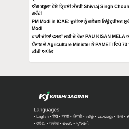
ਅੱਗ-ਬਬੂਲਾ ਹੋਏ ਕ੍ਰਿਸ਼ੀ ਮੰਤਰੀ Shivraj Singh Chouhan,
ਗਰੰਟੀ
PM Modi in ICAE: ਦੁਨੀਆ ਨੂੰ ਗਲੋਬਲ ਨਿਊਟ੍ਰੀਸ਼ਨ ਸੁ
Modi
ਹਾੜੀ ਦੀਆਂ ਫਸਲਾਂ ਲਈ ਦੋ ਰੋਜ਼ਾ PAU KISAN MELA ਅੱਜ ਤ
ਪੰਜਾਬ ਦੇ Agriculture Minister ਨੇ PAMETI ਵਿਖੇ 73 ਇ
ਕੀਤੀ ਅਪੀਲ
Languages
English
हिंदी
मराठी
ਪੰਜਾਬੀ
தமிழ்
മലയാളം
বাংলা
ಕ
ଓଡିଆ
অসমীয়া
తెలుగు
ગુજરાતી