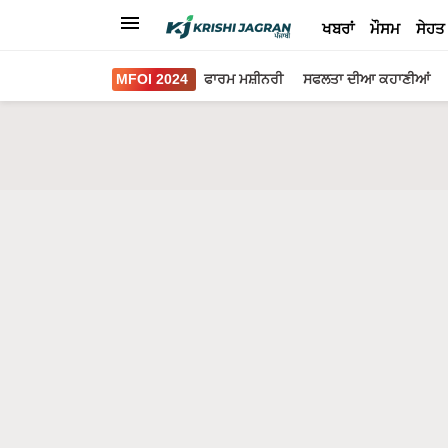
ਖਬਰਾਂ
ਮੌਸਮ
ਸੇਹਤ
MFOI 2024
ਫਾਰਮ ਮਸ਼ੀਨਰੀ
ਸਫਲਤਾ ਦੀਆ ਕਹਾਣੀਆਂ
Search for
:
Earn Money
ਖਾਲੀ ਪਈ ਜ਼ਮੀਨ ਤੋਂ ਕਮਾਓ 50 ਹਜ਼ਾਰ ਰੁਪਏ, ਇਹਦਾ ਦੇਵੋ
Black Turmeric: ਇਸ ਤਰੀਕੇ ਨਾਲ ਕਰੋ "ਕਾਲੀ ਹਲਦੀ" 
Success Story: ਇਸ ਫਲ ਦੀ ਖੇਤੀ ਨੇ ਬਦਲੀ ਮਹਿਲਾ ਕ
Livestock Farmers: ਗਾਵਾਂ ਦੀਆਂ ਇਹ ਨਸਲਾਂ ਦੇਣਗੀਆਂ
Top Goat Breeds: ਬੱਕਰੀ ਦੀਆਂ ਇਨ੍ਹਾਂ ਨਸਲਾਂ ਨਾਲ ਬੰਪ
ਕਣਕ ਦੀਆਂ ਇਹ 3 ਕਿਸਮਾਂ ਸਭ ਤੋਂ ਵਧੀਆ, 120 ਦਿਨਾਂ ਵਿੱ