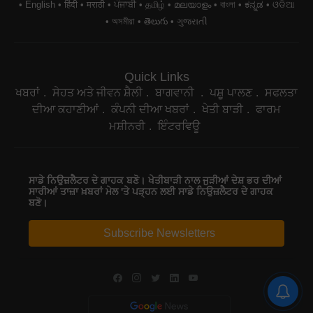
English
हिंदी
मराठी
ਪੰਜਾਬੀ
தமிழ்
മലയാളം
বাংলা
ಕನ್ನಡ
ଓଡିଆ
অসমীয়া
తెలుగు
ગુજરાતી
Quick Links
ਖਬਰਾਂ
ਸੇਹਤ ਅਤੇ ਜੀਵਨ ਸ਼ੈਲੀ
ਬਾਗਵਾਨੀ
ਪਸ਼ੂ ਪਾਲਣ
ਸਫਲਤਾ
ਦੀਆ ਕਹਾਣੀਆਂ
ਕੰਪਨੀ ਦੀਆ ਖਬਰਾਂ
ਖੇਤੀ ਬਾੜੀ
ਫਾਰਮ
ਮਸ਼ੀਨਰੀ
ਇੰਟਰਵਿਊ
ਸਾਡੇ ਨਿਉਜ਼ਲੈਟਰ ਦੇ ਗਾਹਕ ਬਣੋ। ਖੇਤੀਬਾੜੀ ਨਾਲ ਜੁੜੀਆਂ ਦੇਸ਼ ਭਰ ਦੀਆਂ
ਸਾਰੀਆਂ ਤਾਜ਼ਾ ਖ਼ਬਰਾਂ ਮੇਲ 'ਤੇ ਪੜ੍ਹਨ ਲਈ ਸਾਡੇ ਨਿਉਜ਼ਲੈਟਰ ਦੇ ਗਾਹਕ
ਬਣੋ।
Subscribe Newsletters