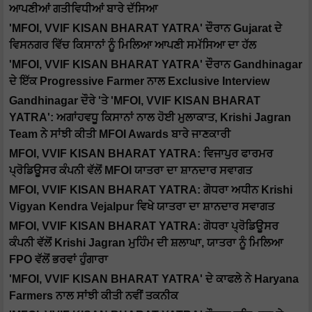
ਆਪਣੀਆਂ ਗਤੀਵਿਧੀਆਂ ਬਾਰੇ ਦੱਸਿਆ
'MFOI, VVIF KISAN BHARAT YATRA' ਦੌਰਾਨ Gujarat ਦੇ
ਵਿਸਨਗਰ ਵਿੱਚ ਕਿਸਾਨਾਂ ਨੂੰ ਮਿਲਿਆ ਆਪਣੀ ਸਮੱਸਿਆ ਦਾ ਹੱਲ
'MFOI, VVIF KISAN BHARAT YATRA' ਦੌਰਾਨ Gandhinagar
ਦੇ ਇੱਕ Progressive Farmer ਨਾਲ Exclusive Interview
Gandhinagar ਦੌਰੇ 'ਤੇ 'MFOI, VVIF KISAN BHARAT
YATRA': ਅਗਾਂਹਵਧੂ ਕਿਸਾਨਾਂ ਨਾਲ ਹੋਈ ਮੁਲਾਕਾਤ, Krishi Jagran
Team ਨੇ ਸਾਂਝੀ ਕੀਤੀ MFOI Awards ਬਾਰੇ ਜਾਣਕਾਰੀ
MFOI, VVIF KISAN BHARAT YATRA: ਵਿਜਾਪੁਰ ਫਾਰਮਰ
ਪ੍ਰੋਡਿਊਸਰ ਕੰਪਨੀ ਵੱਲੋਂ MFOI ਯਾਤਰਾ ਦਾ ਸ਼ਾਨਦਾਰ ਸਵਾਗਤ
MFOI, VVIF KISAN BHARAT YATRA: ਗੋਧਰਾ ਅਧੀਨ Krishi
Vigyan Kendra Vejalpur ਵਿਖੇ ਯਾਤਰਾ ਦਾ ਸ਼ਾਨਦਾਰ ਸਵਾਗਤ
MFOI, VVIF KISAN BHARAT YATRA: ਗੋਧਰਾ ਪ੍ਰੋਡਿਊਸਰ
ਕੰਪਨੀ ਵੱਲੋਂ Krishi Jagran ਮੁਹਿੰਮ ਦੀ ਸ਼ਲਾਘਾ, ਯਾਤਰਾ ਨੂੰ ਮਿਲਿਆ
FPO ਵੱਲੋਂ ਭਰਵਾਂ ਹੁੰਗਾਰਾ
'MFOI, VVIF KISAN BHARAT YATRA' ਦੇ ਕਾਫਲੇ ਨੇ Haryana
Farmers ਨਾਲ ਸਾਂਝੀ ਕੀਤੀ ਨਵੀਂ ਤਕਨੀਕ