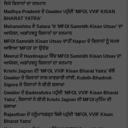
ਵਿਖੇ ਕਿਸਾਨਾਂ ਦਾ ਸਨਮਾਨ
Madhya Pradesh ਦੇ Gwalior ਪਹੁੰਚੀ 'MFOI, VVIF KISAN
BHARAT YATRA'
Maharashtra ਦੇ Satara 'ਚ 'MFOI Samridh Kisan Utsav' ਦਾ
ਆਯੋਜਨ, ਅਗਾਂਹਵਧੂ ਕਿਸਾਨਾਂ ਦਾ ਸਨਮਾਨ
MFOI Samridh Kisan Utsav ਰਾਹੀਂ Hapur ਦੇ ਕਿਸਾਨਾਂ ਨੂੰ ਸਮਝ
ਆਇਆ 'MFOI' ਦਾ ਉਦੇਸ਼
Meerut ਦੇ Hastinapur ਵਿੱਚ MFOI Samridh Kisan Utsav ਦਾ
ਆਯੋਜਨ, ਅਗਾਂਹਵਧੂ ਕਿਸਾਨਾਂ ਦਾ ਸਨਮਾਨ
Krishi Jagran ਦੀ 'MFOI, VVIF Kisan Bharat Yatra' ਵੱਲੋਂ
Gwalior ਦੇ ਕਿਸਾਨਾਂ ਨਾਲ ਜਾਣਕਾਰੀ ਸਾਂਝੀ, Kuleth-Bhadroli-
Sigora ਦੇ ਕਿਸਾਨਾਂ ਨੇ ਕੀਤੀ ਸ਼ਲਾਘਾ
Gwalior ਦੇ Baderafutra ਪਹੁੰਚੀ 'MFOI, VVIF Kisan Bharat
Yatra', ਕਿਸਾਨਾਂ ਨੇ ਕੀਤੀ Krishi Jagran ਦੀ MFOI ਮੁਹਿੰਮ ਦੀ
ਸ਼ਲਾਘਾ
Rajasthan ਦੇ ਹਨੂੰਮਾਨਗੜ੍ਹ ਜ਼ਿਲੇ ਪਹੁੰਚੀ 'MFOI, VVIF Kisan
Bharat Yatra'