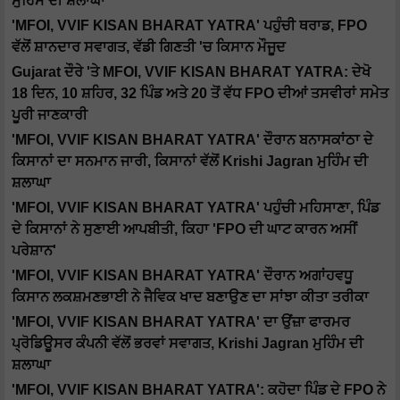
ਮੁਹਿੰਮ ਦੀ ਸ਼ਲਾਘਾ
'MFOI, VVIF KISAN BHARAT YATRA' ਪਹੁੰਚੀ ਥਰਾਡ, FPO
ਵੱਲੋਂ ਸ਼ਾਨਦਾਰ ਸਵਾਗਤ, ਵੱਡੀ ਗਿਣਤੀ 'ਚ ਕਿਸਾਨ ਮੌਜੂਦ
Gujarat ਦੌਰੇ 'ਤੇ MFOI, VVIF KISAN BHARAT YATRA: ਦੇਖੋ
18 ਦਿਨ, 10 ਸ਼ਹਿਰ, 32 ਪਿੰਡ ਅਤੇ 20 ਤੋਂ ਵੱਧ FPO ਦੀਆਂ ਤਸਵੀਰਾਂ ਸਮੇਤ
ਪੂਰੀ ਜਾਣਕਾਰੀ
'MFOI, VVIF KISAN BHARAT YATRA' ਦੌਰਾਨ ਬਨਾਸਕਾਂਠਾ ਦੇ
ਕਿਸਾਨਾਂ ਦਾ ਸਨਮਾਨ ਜਾਰੀ, ਕਿਸਾਨਾਂ ਵੱਲੋਂ Krishi Jagran ਮੁਹਿੰਮ ਦੀ
ਸ਼ਲਾਘਾ
'MFOI, VVIF KISAN BHARAT YATRA' ਪਹੁੰਚੀ ਮਹਿਸਾਣਾ, ਪਿੰਡ
ਦੇ ਕਿਸਾਨਾਂ ਨੇ ਸੁਣਾਈ ਆਪਬੀਤੀ, ਕਿਹਾ 'FPO ਦੀ ਘਾਟ ਕਾਰਨ ਅਸੀਂ
ਪਰੇਸ਼ਾਨ'
'MFOI, VVIF KISAN BHARAT YATRA' ਦੌਰਾਨ ਅਗਾਂਹਵਧੂ
ਕਿਸਾਨ ਲਕਸ਼ਮਣਭਾਈ ਨੇ ਜੈਵਿਕ ਖਾਦ ਬਣਾਉਣ ਦਾ ਸਾਂਝਾ ਕੀਤਾ ਤਰੀਕਾ
'MFOI, VVIF KISAN BHARAT YATRA' ਦਾ ਉਂਜ਼ਾ ਫਾਰਮਰ
ਪ੍ਰੋਡਿਊਸਰ ਕੰਪਨੀ ਵੱਲੋਂ ਭਰਵਾਂ ਸਵਾਗਤ, Krishi Jagran ਮੁਹਿੰਮ ਦੀ
ਸ਼ਲਾਘਾ
'MFOI, VVIF KISAN BHARAT YATRA': ਕਹੋਦਾ ਪਿੰਡ ਦੇ FPO ਨੇ