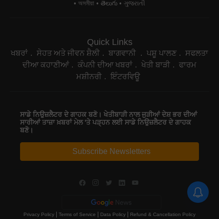
অসমীয়া
తెలుగు
ગુજરાતી
Quick Links
ਖਬਰਾਂ
ਸੇਹਤ ਅਤੇ ਜੀਵਨ ਸ਼ੈਲੀ
ਬਾਗਵਾਨੀ
ਪਸ਼ੂ ਪਾਲਣ
ਸਫਲਤਾ
ਦੀਆ ਕਹਾਣੀਆਂ
ਕੰਪਨੀ ਦੀਆ ਖਬਰਾਂ
ਖੇਤੀ ਬਾੜੀ
ਫਾਰਮ
ਮਸ਼ੀਨਰੀ
ਇੰਟਰਵਿਊ
ਸਾਡੇ ਨਿਉਜ਼ਲੈਟਰ ਦੇ ਗਾਹਕ ਬਣੋ। ਖੇਤੀਬਾੜੀ ਨਾਲ ਜੁੜੀਆਂ ਦੇਸ਼ ਭਰ ਦੀਆਂ
ਸਾਰੀਆਂ ਤਾਜ਼ਾ ਖ਼ਬਰਾਂ ਮੇਲ 'ਤੇ ਪੜ੍ਹਨ ਲਈ ਸਾਡੇ ਨਿਉਜ਼ਲੈਟਰ ਦੇ ਗਾਹਕ
ਬਣੋ।
Subscribe Newsletters
|
|
|
Privacy Policy
Terms of Service
Data Policy
Refund & Cancellation Policy