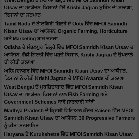
West Bengal ਦੇ ਨਦੀਆ ਜ਼ਿਲ੍ਹੇ ਵਿੱਚ MFOI Samridh Kisan
Utsav ਦਾ ਆਯੋਜਨ, ਕਿਸਾਨਾਂ ਵੱਲੋਂ Krishi Jagran ਮੁਹਿੰਮ ਦੀ ਸ਼ਲਾਘਾ,
ਕਿਸਾਨਾਂ ਦਾ ਸਨਮਾਨ
Tamil Nadu ਦੇ ਨੀਲਗਿਰੀ ਜ਼ਿਲ੍ਹੇ ਦੇ Ooty ਵਿੱਚ MFOI Samridh
Kisan Utsav ਦਾ ਆਯੋਜਨ, Organic Farming, Horticulture
ਅਤੇ Marketing ਬਾਰੇ ਚਰਚਾ
Odisha ਦੇ ਸੰਬਲਪੁਰ ਜ਼ਿਲ੍ਹੇ ਵਿੱਚ MFOI Samridh Kisan Utsav ਦਾ
ਆਯੋਜਨ, ਵੱਡੀ ਗਿਣਤੀ ਵਿੱਚ ਪਹੁੰਚੇ ਕਿਸਾਨ, Krishi Jagran ਦੇ ਉਪਰਾਲੇ
ਦੀ ਕੀਤੀ ਸ਼ਲਾਘਾ
ਅਹਿਮਦਨਗਰ ਵਿੱਚ MFOI Samridh Kisan Utsav ਦਾ ਆਯੋਜਨ,
ਕਿਸਾਨਾਂ ਨੇ ਕੀਤੀ Krishi Jagran ਦੇ MFOI Awards ਦੀ ਸ਼ਲਾਘਾ
West Bengal ਦੇ ਮੁਰਸ਼ਿਦਾਬਾਦ ਵਿੱਚ MFOI Samridh Kisan
Utsav ਦਾ ਆਯੋਜਨ, ਕਿਸਾਨਾਂ ਨਾਲ Fish Farming ਅਤੇ
Government Schemes ਬਾਰੇ ਜਾਣਕਾਰੀ ਸਾਂਝੀ
Madhya Pradesh ਦੇ ਕ੍ਰਿਸ਼ੀ ਵਿਗਿਆਨ ਕੇਂਦਰ Raisen ਵਿੱਚ MFOI
Samridh Kisan Utsav ਦਾ ਆਯੋਜਨ, 30 Progressive Farmers
ਨੂੰ ਕੀਤਾ ਸਨਮਾਨਿਤ
Haryana ਦੇ Kurukshetra ਵਿੱਚ MFOI Samridh Kisan Utsav