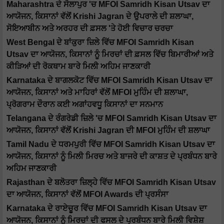
Maharashtra ਦੇ ਸੋਲਾਪੁਰ 'ਚ MFOI Samridh Kisan Utsav ਦਾ
ਆਯੋਜਨ, ਕਿਸਾਨਾਂ ਵੱਲੋਂ Krishi Jagran ਦੇ ਉਪਰਾਲੇ ਦੀ ਸ਼ਲਾਘਾ,
ਸੋਇਆਬੀਨ ਅਤੇ ਅਰਹਰ ਦੀ ਫ਼ਸਲ 'ਤੇ ਹੋਈ ਵਿਚਾਰ ਚਰਚਾ
West Bengal ਦੇ ਬਾਂਕੁਰਾ ਜ਼ਿਲੇ ਵਿੱਚ MFOI Samridh Kisan
Utsav ਦਾ ਆਯੋਜਨ, ਕਿਸਾਨਾਂ ਨੂੰ ਮਿਰਚਾਂ ਦੀ ਫ਼ਸਲ ਵਿੱਚ ਬਿਮਾਰੀਆਂ ਅਤੇ
ਕੀੜਿਆਂ ਦੀ ਰੋਕਥਾਮ ਬਾਰੇ ਮਿਲੀ ਅਹਿਮ ਜਾਣਕਾਰੀ
Karnataka ਦੇ ਬਾਗਲਕੋਟ ਵਿੱਚ MFOI Samridh Kisan Utsav ਦਾ
ਆਯੋਜਨ, ਕਿਸਾਨਾਂ ਅਤੇ ਮਾਹਿਰਾਂ ਵੱਲੋਂ MFOI ਮੁਹਿੰਮ ਦੀ ਸ਼ਲਾਘਾ,
ਪ੍ਰੋਗਰਾਮ ਦੌਰਾਨ ਕਈ ਅਗਾਂਹਵਧੂ ਕਿਸਾਨਾਂ ਦਾ ਸਨਮਾਨ
Telangana ਦੇ ਰੰਗਰੇਡੀ ਜ਼ਿਲੇ 'ਚ MFOI Samridh Kisan Utsav ਦਾ
ਆਯੋਜਨ, ਕਿਸਾਨਾਂ ਵੱਲੋਂ Krishi Jagran ਦੀ MFOI ਮੁਹਿੰਮ ਦੀ ਸ਼ਲਾਘਾ
Tamil Nadu ਦੇ ਧਰਮਪੁਰੀ ਵਿੱਚ MFOI Samridh Kisan Utsav ਦਾ
ਆਯੋਜਨ, ਕਿਸਾਨਾਂ ਨੂੰ ਮਿਲੀ ਮਿਰਚ ਅਤੇ ਬਾਜਰੇ ਦੀ ਕਾਸ਼ਤ ਦੇ ਪ੍ਰਬੰਧਨ ਬਾਰੇ
ਅਹਿਮ ਜਾਣਕਾਰੀ
Rajasthan ਦੇ ਬਲੋਤਰਾ ਜ਼ਿਲ੍ਹੇ ਵਿੱਚ MFOI Samridh Kisan Utsav
ਦਾ ਆਯੋਜਨ, ਕਿਸਾਨਾਂ ਵੱਲੋਂ MFOI Awards ਦੀ ਪ੍ਰਸੰਸਾ
Karnataka ਦੇ ਰਾਏਚੂਰ ਵਿੱਚ MFOI Samridh Kisan Utsav ਦਾ
ਆਯੋਜਨ, ਕਿਸਾਨਾਂ ਨੂੰ ਮਿਰਚਾਂ ਦੀ ਫਸਲ ਦੇ ਪ੍ਰਬੰਧਨ ਬਾਰੇ ਮਿਲੀ ਵਿਸ਼ੇਸ਼