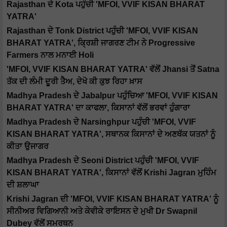
Rajasthan ਦੇ Kota ਪਹੁੰਚੀ 'MFOI, VVIF KISAN BHARAT
YATRA'
Rajasthan ਦੇ Tonk District ਪਹੁੰਚੀ 'MFOI, VVIF KISAN
BHARAT YATRA', ਕ੍ਰਿਸ਼ੀ ਜਾਗਰਣ ਟੀਮ ਨੇ Progressive
Farmers ਨਾਲ ਮਨਾਈ Holi
'MFOI, VVIF KISAN BHARAT YATRA' ਵੱਲੋਂ Jhansi ਤੋਂ Satna
ਤੱਕ ਦੀ ਲੰਮੀ ਦੂਰੀ ਤੈਅ, ਦੇਖੋ ਕੀ ਕੁਝ ਰਿਹਾ ਖ਼ਾਸ
Madhya Pradesh ਦੇ Jabalpur ਪਹੁੰਚਿਆ 'MFOI, VVIF KISAN
BHARAT YATRA' ਦਾ ਕਾਫਲਾ, ਕਿਸਾਨਾਂ ਵੱਲੋਂ ਭਰਵਾਂ ਹੁੰਗਾਰਾ
Madhya Pradesh ਦੇ Narsinghpur ਪਹੁੰਚੀ 'MFOI, VVIF
KISAN BHARAT YATRA', ਸਥਾਨਕ ਕਿਸਾਨਾਂ ਦੇ ਅਣਥੱਕ ਯਤਨਾਂ ਨੂੰ
ਕੀਤਾ ਉਜਾਗਰ
Madhya Pradesh ਦੇ Seoni District ਪਹੁੰਚੀ 'MFOI, VVIF
KISAN BHARAT YATRA', ਕਿਸਾਨਾਂ ਵੱਲੋਂ Krishi Jagran ਮੁਹਿੰਮ
ਦੀ ਸ਼ਲਾਘਾ
Krishi Jagran ਦੀ 'MFOI, VVIF KISAN BHARAT YATRA' ਨੂੰ
ਸੀਨੀਅਰ ਵਿਗਿਆਨੀ ਅਤੇ ਕੇਵੀਕੇ ਰਾਇਸਨ ਦੇ ਮੁਖੀ Dr Swapnil
Dubey ਵੱਲੋਂ ਸਮਰਥਨ