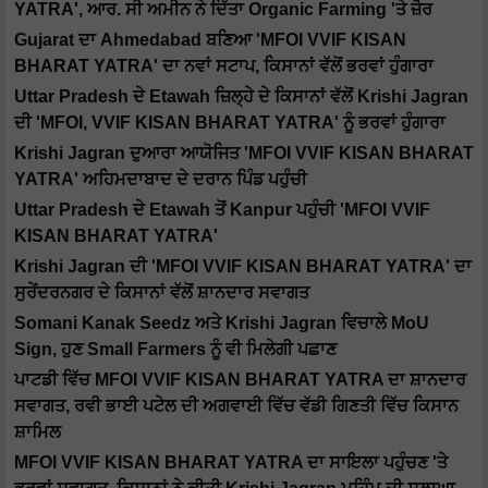
YATRA', ਆਰ. ਸੀ ਅਮੀਨ ਨੇ ਦਿੱਤਾ Organic Farming 'ਤੇ ਜ਼ੋਰ
Gujarat ਦਾ Ahmedabad ਬਣਿਆ 'MFOI VVIF KISAN
BHARAT YATRA' ਦਾ ਨਵਾਂ ਸਟਾਪ, ਕਿਸਾਨਾਂ ਵੱਲੋਂ ਭਰਵਾਂ ਹੁੰਗਾਰਾ
Uttar Pradesh ਦੇ Etawah ਜ਼ਿਲ੍ਹੇ ਦੇ ਕਿਸਾਨਾਂ ਵੱਲੋਂ Krishi Jagran
ਦੀ 'MFOI, VVIF KISAN BHARAT YATRA' ਨੂੰ ਭਰਵਾਂ ਹੁੰਗਾਰਾ
Krishi Jagran ਦੁਆਰਾ ਆਯੋਜਿਤ 'MFOI VVIF KISAN BHARAT
YATRA' ਅਹਿਮਦਾਬਾਦ ਦੇ ਦਰਾਨ ਪਿੰਡ ਪਹੁੰਚੀ
Uttar Pradesh ਦੇ Etawah ਤੋਂ Kanpur ਪਹੁੰਚੀ 'MFOI VVIF
KISAN BHARAT YATRA'
Krishi Jagran ਦੀ 'MFOI VVIF KISAN BHARAT YATRA' ਦਾ
ਸੁਰੇਂਦਰਨਗਰ ਦੇ ਕਿਸਾਨਾਂ ਵੱਲੋਂ ਸ਼ਾਨਦਾਰ ਸਵਾਗਤ
Somani Kanak Seedz ਅਤੇ Krishi Jagran ਵਿਚਾਲੇ MoU
Sign, ਹੁਣ Small Farmers ਨੂੰ ਵੀ ਮਿਲੇਗੀ ਪਛਾਣ
ਪਾਟਡੀ ਵਿੱਚ MFOI VVIF KISAN BHARAT YATRA ਦਾ ਸ਼ਾਨਦਾਰ
ਸਵਾਗਤ, ਰਵੀ ਭਾਈ ਪਟੇਲ ਦੀ ਅਗਵਾਈ ਵਿੱਚ ਵੱਡੀ ਗਿਣਤੀ ਵਿੱਚ ਕਿਸਾਨ
ਸ਼ਾਮਿਲ
MFOI VVIF KISAN BHARAT YATRA ਦਾ ਸਾਇਲਾ ਪਹੁੰਚਣ 'ਤੇ