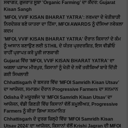
ਸਵਾਗਤ, ਗੁਜਰਾਤ ਸੂਬਾ 'Organic Farming' ਦਾ ਕੇਂਦਰ: Gujarat
Kisan Sangh
'MFOI, VVIF KISAN BHARAT YATRA': ਨਰਮਦਾ ਦੇ ਖੇਤੀਬਾੜੀ
ਨਿਰਦੇਸ਼ਕ ਬਣੇ ਯਾਤਰਾ ਦਾ ਹਿੱਸਾ, MFOI AWARDS ਨੂੰ ਦੱਸਿਆ ਨਵੇਕਲਾ
ਕਦਮ
'MFOI, VVIF KISAN BHARAT YATRA' ਦੌਰਾਨ ਕਿਸਾਨਾਂ ਦੇ ਕੰਮ
ਨੂੰ ਆਸਾਨ ਬਣਾਉਣ ਲਈ STHIL ਦੇ ਯੰਤਰ ਪ੍ਰਦਰਸ਼ਿਤ, ਇਸ ਵੀਡੀਓ
ਰਾਹੀਂ ਪ੍ਰਾਪਤ ਕਰੋ ਪੂਰੀ ਜਾਣਕਾਰੀ
Gujarat ਵਿੱਚ 'MFOI, VVIF KISAN BHARAT YATRA' ਦਾ
ਅਗਲਾ ਪੜਾਅ ਮੀਰਪੁਰ, ਕਿਸਾਨਾਂ ਨੂੰ ਖੇਤੀ ਦੇ ਨਵੇਂ ਤਰੀਕਿਆਂ ਬਾਰੇ ਦਿੱਤੀ
ਗਈ ਸਿਖਲਾਈ
Chhattisgarh ਦੇ ਬਸਤਰ ਵਿੱਚ ‘MFOI Samridh Kisan Utsav’
ਦਾ ਆਯੋਜਨ, ਸਮਾਗਮ ਦੌਰਾਨ Progressive Farmers ਦਾ ਸਨਮਾਨ
Odisha ਦੇ ਮਯੂਰਭੰਜ 'ਚ ‘MFOI Samridh Kisan Utsav’ ਦਾ
ਆਯੋਜਨ, ਵੱਡੀ ਗਿਣਤੀ ਵਿੱਚ ਕਿਸਾਨਾਂ ਵੱਲੋਂ ਸ਼ਮੂਲੀਅਤ, Progressive
Farmers ਨੂੰ ਕੀਤਾ ਗਿਆ ਸਨਮਾਨਿਤ
Chhattisgarh ਦੇ ਦੁਰਗ ਜ਼ਿਲ੍ਹੇ ਵਿੱਚ 'MFOI Samridh Kisan
Utsav 2024' ਦਾ ਆਯੋਜਨ, ਕਿਸਾਨਾਂ ਵੱਲੋਂ Krishi Jagran ਦੀ MFOI