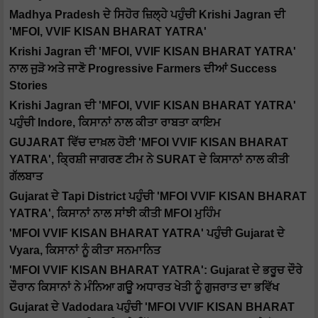
Madhya Pradesh ਦੇ ਸਿਹੋਰ ਜ਼ਿਲ੍ਹੇ ਪਹੁੰਚੀ Krishi Jagran ਦੀ
'MFOI, VVIF KISAN BHARAT YATRA'
Krishi Jagran ਦੀ 'MFOI, VVIF KISAN BHARAT YATRA'
ਨਾਲ ਜੁੜੋ ਅਤੇ ਜਾਣੋ Progressive Farmers ਦੀਆਂ Success
Stories
Krishi Jagran ਦੀ 'MFOI, VVIF KISAN BHARAT YATRA'
ਪਹੁੰਚੀ Indore, ਕਿਸਾਨਾਂ ਨਾਲ ਕੀਤਾ ਰਾਬਤਾ ਕਾਇਮ
GUJARAT ਵਿੱਚ ਦਾਖ਼ਲ ਹੋਈ 'MFOI VVIF KISAN BHARAT
YATRA', ਕ੍ਰਿਸ਼ੀ ਜਾਗਰਣ ਟੀਮ ਨੇ SURAT ਦੇ ਕਿਸਾਨਾਂ ਨਾਲ ਕੀਤੀ
ਗੱਲਬਾਤ
Gujarat ਦੇ Tapi District ਪਹੁੰਚੀ 'MFOI VVIF KISAN BHARAT
YATRA', ਕਿਸਾਨਾਂ ਨਾਲ ਸਾਂਝੀ ਕੀਤੀ MFOI ਮੁਹਿੰਮ
'MFOI VVIF KISAN BHARAT YATRA' ਪਹੁੰਚੀ Gujarat ਦੇ
Vyara, ਕਿਸਾਨਾਂ ਨੂੰ ਕੀਤਾ ਸਨਮਾਨਿਤ
'MFOI VVIF KISAN BHARAT YATRA': Gujarat ਦੇ ਭਰੂਚ ਦੌਰੇ
ਦੌਰਾਨ ਕਿਸਾਨਾਂ ਨੇ ਮੰਨਿਆ ਗਊ ਅਧਾਰਤ ਖੇਤੀ ਨੂੰ ਗੁਜਰਾਤ ਦਾ ਭਵਿੱਖ
Gujarat ਦੇ Vadodara ਪਹੁੰਚੀ 'MFOI VVIF KISAN BHARAT