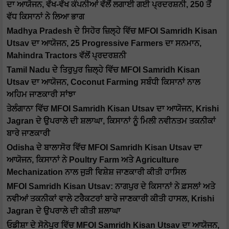
ਦਾ ਆਯੋਜਨ, ਵੱਖ-ਵੱਖ ਕੰਪਨੀਆਂ ਵੱਲੋਂ ਲਗਾਈ ਗਈ ਪ੍ਰਦਰਸ਼ਨੀ, 250 ਤੋਂ
ਵੱਧ ਕਿਸਾਨਾਂ ਨੇ ਲਿਆ ਭਾਗ
Madhya Pradesh ਦੇ ਸਿਹੋਰ ਜ਼ਿਲ੍ਹੇ ਵਿੱਚ MFOI Samridh Kisan
Utsav ਦਾ ਆਯੋਜਨ, 25 Progressive Farmers ਦਾ ਸਨਮਾਨ,
Mahindra Tractors ਵੱਲੋਂ ਪ੍ਰਦਰਸ਼ਨੀ
Tamil Nadu ਦੇ ਤਿਰੁਪੁਰ ਜ਼ਿਲ੍ਹੇ ਵਿੱਚ MFOI Samridh Kisan
Utsav ਦਾ ਆਯੋਜਨ, Coconut Farming ਸਬੰਧੀ ਕਿਸਾਨਾਂ ਨਾਲ
ਅਹਿਮ ਜਾਣਕਾਰੀ ਸਾਂਝਾ
ਤੇਲੰਗਾਨਾ ਵਿੱਚ MFOI Samridh Kisan Utsav ਦਾ ਆਯੋਜਨ, Krishi
Jagran ਦੇ ਉਪਰਾਲੇ ਦੀ ਸ਼ਲਾਘਾ, ਕਿਸਾਨਾਂ ਨੂੰ ਮਿਲੀ ਨਵੀਨਤਮ ਤਕਨੀਕਾਂ
ਬਾਰੇ ਜਾਣਕਾਰੀ
Odisha ਦੇ ਬਾਲਾਸੋਰ ਵਿੱਚ MFOI Samridh Kisan Utsav ਦਾ
ਆਯੋਜਨ, ਕਿਸਾਨਾਂ ਨੇ Poultry Farm ਅਤੇ Agriculture
Mechanization ਨਾਲ ਜੁੜੀ ਵਿਸ਼ੇਸ਼ ਜਾਣਕਾਰੀ ਕੀਤੀ ਹਾਸਿਲ
MFOI Samridh Kisan Utsav: ਨਾਗਪੁਰ ਦੇ ਕਿਸਾਨਾਂ ਨੇ ਫ਼ਸਲਾਂ ਅਤੇ
ਨਵੀਆਂ ਤਕਨੀਕਾਂ ਵਾਲੇ ਟਰੈਕਟਰਾਂ ਬਾਰੇ ਜਾਣਕਾਰੀ ਕੀਤੀ ਹਾਸਲ, Krishi
Jagran ਦੇ ਉਪਰਾਲੇ ਦੀ ਕੀਤੀ ਸ਼ਲਾਘਾ
ਓਡੀਸ਼ਾ ਦੇ ਸੋਨੇਪੁਰ ਵਿੱਚ MFOI Samridh Kisan Utsav ਦਾ ਆਯੋਜਨ,