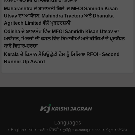
ਕਿਸਾਨਾਂ ਵੱਲੋਂ MFOI Awards ਦੀ ਸ਼ਲਾਘਾ
Maharashtra ਦੇ ਬਾਰਾਮਤੀ ਜ਼ਿਲੇ 'ਚ MFOI Samridh Kisan
Utsav ਦਾ ਆਯੋਜਨ, Mahindra Tractors ਅਤੇ Dhanuka
Agritech Limited ਵੱਲੋਂ ਪ੍ਰਦਰਸ਼ਨੀ
Odisha ਦੇ ਬਾਲਾਸੌਰ ਵਿੱਚ MFOI Samridh Kisan Utsav ਦਾ
ਆਯੋਜਨ, ਮਿਰਚਾਂ ਦੀ ਫਸਲ ਵਿੱਚ ਬਿਮਾਰੀਆਂ ਅਤੇ ਕੀੜਿਆਂ ਦੇ ਪ੍ਰਬੰਧਨ
ਬਾਰੇ ਵਿਚਾਰ-ਚਰਚਾ
Kerala ਦੇ ਕਿਸਾਨ ਮੈਥਿਊਕੁੱਟੀ ਟੌਮ ਨੂੰ ਮਿਲਿਆ RFOI - Second
Runner-Up Award
Languages
English
हिंदी
मराठी
ਪੰਜਾਬੀ
தமிழ்
മലയാളം
বাংলা
ಕನ್ನಡ
ଓଡିଆ