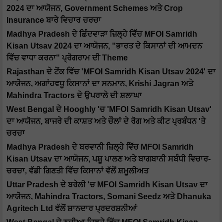
2024 ਦਾ ਆਯੋਜਨ, Government Schemes ਅਤੇ Crop
Insurance ਬਾਰੇ ਵਿਚਾਰ ਚਰਚਾ
Madhya Pradesh ਦੇ ਛਿੰਦਵਾੜਾ ਜ਼ਿਲ੍ਹੇ ਵਿੱਚ MFOI Samridh
Kisan Utsav 2024 ਦਾ ਆਯੋਜਨ, "ਭਾਰਤ ਦੇ ਕਿਸਾਨਾਂ ਦੀ ਆਮਦਨ
ਵਿੱਚ ਵਾਧਾ ਕਰਨਾ" ਪ੍ਰੋਗਰਾਮ ਦੀ Theme
Rajasthan ਦੇ ਟੋਂਕ ਵਿੱਚ 'MFOI Samridh Kisan Utsav 2024' ਦਾ
ਆਯੋਜਨ, ਅਗਾਂਹਵਧੂ ਕਿਸਾਨਾਂ ਦਾ ਸਨਮਾਨ, Krishi Jagran ਅਤੇ
Mahindra Tractors ਦੇ ਉਪਰਾਲੇ ਦੀ ਸ਼ਲਾਘਾ
West Bengal ਦੇ Hooghly 'ਚ 'MFOI Samridh Kisan Utsav'
ਦਾ ਆਯੋਜਨ, ਬਾਜਰੇ ਦੀ ਕਾਸ਼ਤ ਅਤੇ ਚੌਲਾਂ ਦੇ ਰੋਗ ਅਤੇ ਕੀਟ ਪ੍ਰਬੰਧਨ 'ਤੇ
ਚਰਚਾ
Madhya Pradesh ਦੇ ਬਰਵਾਨੀ ਜ਼ਿਲ੍ਹੇ ਵਿੱਚ MFOI Samridh
Kisan Utsav ਦਾ ਆਯੋਜਨ, ਪਸ਼ੂ ਪਾਲਣ ਅਤੇ ਬਾਗਬਾਨੀ ਸਬੰਧੀ ਵਿਚਾਰ-
ਚਰਚਾ, ਵੱਡੀ ਗਿਣਤੀ ਵਿੱਚ ਕਿਸਾਨਾਂ ਵੱਲੋਂ ਸ਼ਮੂਲੀਅਤ
Uttar Pradesh ਦੇ ਬਰੇਲੀ 'ਚ MFOI Samridh Kisan Utsav ਦਾ
ਆਯੋਜਨ, Mahindra Tractors, Somani Seedz ਅਤੇ Dhanuka
Agritech Ltd ਵੱਲੋਂ ਸ਼ਾਨਦਾਰ ਪ੍ਰਦਰਸ਼ਨੀਆਂ