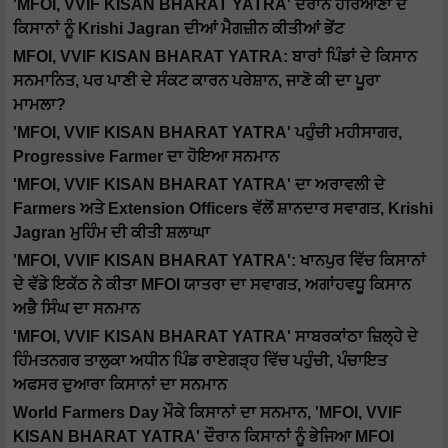
'MFOI, VVIF KISAN BHARAT YATRA' ਦੌਰਾਨ ਹਰਿਆਣਾ ਦੇ
ਕਿਸਾਨਾਂ ਨੂੰ Krishi Jagran ਦੀਆਂ ਮੈਗਜ਼ੀਨ ਕੀਤੀਆਂ ਭੇਂਟ
MFOI, VVIF KISAN BHARAT YATRA: ਬਾਰਾਂ ਪਿੰਡਾਂ ਦੇ ਕਿਸਾਨ
ਸਨਮਾਨਿਤ, ਪਰ ਪਾਣੀ ਦੇ ਸੰਕਟ ਕਾਰਨ ਪਰੇਸ਼ਾਨ, ਜਾਣੋ ਕੀ ਦਾ ਪੂਰਾ
ਮਾਮਲਾ?
'MFOI, VVIF KISAN BHARAT YATRA' ਪਹੁੰਚੀ ਮਹੀਸਾਗਰ,
Progressive Farmer ਦਾ ਹੋਇਆ ਸਨਮਾਨ
'MFOI, VVIF KISAN BHARAT YATRA' ਦਾ ਅਰਾਵਲੀ ਦੇ
Farmers ਅਤੇ Extension Officers ਵੱਲੋਂ ਸ਼ਾਨਦਾਰ ਸਵਾਗਤ, Krishi
Jagran ਮੁਹਿੰਮ ਦੀ ਕੀਤੀ ਸ਼ਲਾਘਾ
'MFOI, VVIF KISAN BHARAT YATRA': ਖਾਨਪੁਰ ਵਿੱਚ ਕਿਸਾਨਾਂ
ਦੇ ਵੱਡੇ ਇਕੱਠ ਨੇ ਕੀਤਾ MFOI ਯਾਤਰਾ ਦਾ ਸਵਾਗਤ, ਅਗਾਂਹਵਧੂ ਕਿਸਾਨ
ਅਭੈ ਸਿੰਘ ਦਾ ਸਨਮਾਨ
'MFOI, VVIF KISAN BHARAT YATRA' ਸਾਬਰਕਾਂਠਾ ਜ਼ਿਲ੍ਹੇ ਦੇ
ਹਿੰਮਤਨਗਰ ਤਾਲੁਕਾ ਅਧੀਨ ਪਿੰਡ ਰਾਏਗੜ੍ਹ ਵਿੱਚ ਪਹੁੰਚੀ, ਪੰਚਾਇਤ
ਅਫਸਰ ਦੁਆਰਾ ਕਿਸਾਨਾਂ ਦਾ ਸਨਮਾਨ
World Farmers Day ਮੌਕੇ ਕਿਸਾਨਾਂ ਦਾ ਸਨਮਾਨ, 'MFOI, VVIF
KISAN BHARAT YATRA' ਦੌਰਾਨ ਕਿਸਾਨਾਂ ਨੂੰ ਭੇਜਿਆ MFOI