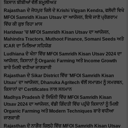
ਕਿਸਾਨ ਬੀਬੀਆਂ ਵੱਲੋਂ ਸ਼ਮੂਲੀਅਤ
Rajasthan ਦੇ ਜੋਧਪੁਰ ਜ਼ਿਲੇ ਦੇ Krishi Vigyan Kendra, ਫਲੋਦੀ ਵਿਖੇ
MFOI Samridh Kisan Utsav ਦਾ ਆਯੋਜਨ, ਇਥੇ ਜਾਣੋ ਪ੍ਰੋਗਰਾਮ
ਵਿੱਚ ਕੀ ਕੁਝ ਰਿਹਾ ਖ਼ਾਸ
Haridwar 'ਚ MFOI Samridh Kisan Utsav ਦਾ ਆਯੋਜਨ,
Mahindra Tractors, Muthoot Finance, Somani Seeds ਅਤੇ
ICAR ਦਾ ਮਿਲਿਆ ਸਹਿਯੋਗ
Ludhiana ਦੇ ਖੰਨਾ ਵਿੱਚ MFOI Samridh Kisan Utsav 2024 ਦਾ
ਆਯੋਜਨ, ਕਿਸਾਨਾਂ ਨੂੰ Organic Farming ਅਤੇ Income Growth
ਬਾਰੇ ਮਿਲੀ ਵਧੀਆ ਜਾਣਕਾਰੀ
Rajasthan ਦੇ Sikar District ਵਿੱਚ 'MFOI Samridh Kisan
Utsav' ਦਾ ਆਯੋਜਨ, Dhanuka Agritech ਵੱਲੋਂ ਸਮਾਗਮ ਨੂੰ ਸਮਰਥਨ,
ਕਿਸਾਨਾਂ ਦਾ Certificates ਨਾਲ ਸਨਮਾਨ
Madhya Pradesh ਦੇ ਸਿਓਨੀ ਵਿੱਚ MFOI Samridh Kisan
Utsav 2024 ਦਾ ਆਯੋਜਨ, ਵੱਡੀ ਗਿੰਦਤੀ ਵਿੱਚ ਪਹੁੰਚੇ ਕਿਸਾਨਾਂ ਨੂੰ ਮਿਲੀ
Organic Farming ਅਤੇ Modern Techniques ਬਾਰੇ ਵਧੀਆ
ਜਾਣਕਾਰੀ
Rajasthan ਦੇ ਨਾਗੌਰ ਜ਼ਿਲ੍ਹੇ ਵਿੱਚ MFOI Samridh Kisan Utsav