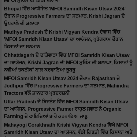
MFOI ਮੁਹਿੰਮ ਦੀ ਕੀਤੀ ਸ਼ਲਾਘਾ
Bhopal ਵਿੱਚ ਆਯੋਜਿਤ 'MFOI Samridh Kisan Utsav 2024'
ਦੌਰਾਨ Progressive Farmers ਦਾ ਸਨਮਾਨ, Krishi Jagran ਦੇ
ਉਪਰਾਲੇ ਦੀ ਸ਼ਲਾਘਾ
Madhya Pradesh ਦੇ Krishi Vigyan Kendra ਦੇਵਾਸ ਵਿੱਚ
'MFOI Samridh Kisan Utsav' ਦਾ ਆਯੋਜਨ, ਪ੍ਰੋਗਰਾਮ ਦੌਰਾਨ
ਕਿਸਾਨਾਂ ਦਾ ਸਨਮਾਨ
Chhattisgarh ਦੇ ਦਾਂਤੇਵਾੜਾ ਵਿੱਚ MFOI Samridh Kisan Utsav
ਦਾ ਆਯੋਜਨ, Krishi Jagran ਦੀ MFOI ਮੁਹਿੰਮ ਦੀ ਸ਼ਲਾਘਾ, ਕਿਸਾਨਾਂ ਨੂੰ
ਨਵੀਆਂ ਤਕਨੀਕਾਂ ਨਾਲ ਕਰਵਾਇਆ ਰੂਬਰੂ
MFOI Samridh Kisan Utsav 2024 ਦੌਰਾਨ Rajasthan ਦੇ
Jodhpur ਵਿੱਚ Progressive Farmers ਦਾ ਸਨਮਾਨ, Mahindra
Tractors ਵੱਲੋਂ ਸ਼ਾਨਦਾਰ ਪ੍ਰਦਰਸ਼ਨੀ
Uttar Pradesh ਦੇ ਬਿਜਨੌਰ ਵਿੱਚ MFOI Samridh Kisan Utsav
ਦਾ ਆਯੋਜਨ, Progressive Farmer ਰਾਹੁਲ ਜਵਾਨ ਨੇ Organic
Farming ਦੇ ਫਾਇਦਿਆਂ ਬਾਰੇ ਕਰਵਾਇਆ ਜਾਣੂ
Mahayogi Gorakhnath Krishi Vigyan Kendra ਵਿਖੇ MFOI
Samridh Kisan Utsav ਦਾ ਆਯੋਜਨ, ਵੱਡੀ ਗਿਣਤੀ ਵਿੱਚ ਕਿਸਾਨਾਂ ਅਤੇ