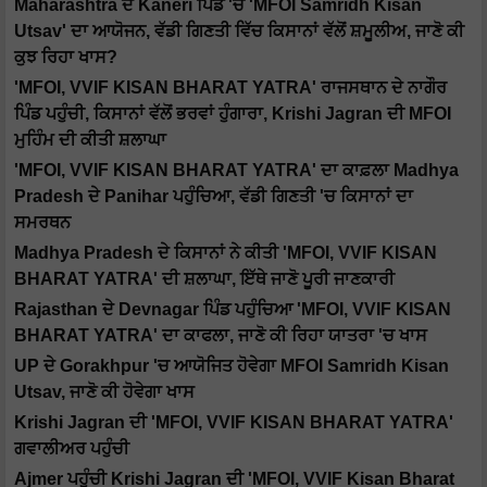
Maharashtra ਦੇ Kaneri ਪਿੰਡ 'ਚ 'MFOI Samridh Kisan
Utsav' ਦਾ ਆਯੋਜਨ, ਵੱਡੀ ਗਿਣਤੀ ਵਿੱਚ ਕਿਸਾਨਾਂ ਵੱਲੋਂ ਸ਼ਮੂਲੀਅ, ਜਾਣੋ ਕੀ
ਕੁਝ ਰਿਹਾ ਖਾਸ?
'MFOI, VVIF KISAN BHARAT YATRA' ਰਾਜਸਥਾਨ ਦੇ ਨਾਗੌਰ
ਪਿੰਡ ਪਹੁੰਚੀ, ਕਿਸਾਨਾਂ ਵੱਲੋਂ ਭਰਵਾਂ ਹੁੰਗਾਰਾ, Krishi Jagran ਦੀ MFOI
ਮੁਹਿੰਮ ਦੀ ਕੀਤੀ ਸ਼ਲਾਘਾ
'MFOI, VVIF KISAN BHARAT YATRA' ਦਾ ਕਾਫ਼ਲਾ Madhya
Pradesh ਦੇ Panihar ਪਹੁੰਚਿਆ, ਵੱਡੀ ਗਿਣਤੀ 'ਚ ਕਿਸਾਨਾਂ ਦਾ
ਸਮਰਥਨ
Madhya Pradesh ਦੇ ਕਿਸਾਨਾਂ ਨੇ ਕੀਤੀ 'MFOI, VVIF KISAN
BHARAT YATRA' ਦੀ ਸ਼ਲਾਘਾ, ਇੱਥੇ ਜਾਣੋ ਪੂਰੀ ਜਾਣਕਾਰੀ
Rajasthan ਦੇ Devnagar ਪਿੰਡ ਪਹੁੰਚਿਆ 'MFOI, VVIF KISAN
BHARAT YATRA' ਦਾ ਕਾਫਲਾ, ਜਾਣੋ ਕੀ ਰਿਹਾ ਯਾਤਰਾ 'ਚ ਖਾਸ
UP ਦੇ Gorakhpur 'ਚ ਆਯੋਜਿਤ ਹੋਵੇਗਾ MFOI Samridh Kisan
Utsav, ਜਾਣੋ ਕੀ ਹੋਵੇਗਾ ਖਾਸ
Krishi Jagran ਦੀ 'MFOI, VVIF KISAN BHARAT YATRA'
ਗਵਾਲੀਅਰ ਪਹੁੰਚੀ
Ajmer ਪਹੁੰਚੀ Krishi Jagran ਦੀ 'MFOI, VVIF Kisan Bharat