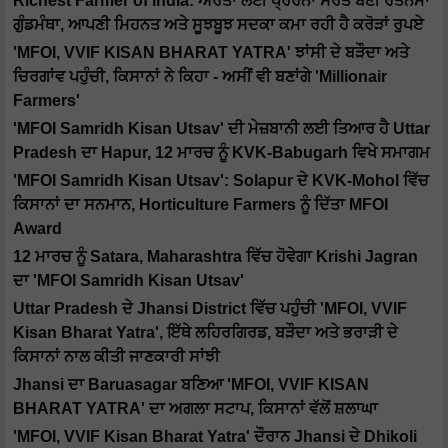
Richest Farmer of India: ਔਰਤਾਂ ਲਈ ਪ੍ਰੇਰਨਾ ਸਰੋਤ ਬਣੀ ਰਤਨਮਾ
ਗੁੰਡਮੰਥਾ, ਆਪਣੀ ਮਿਹਨਤ ਅਤੇ ਸੂਝਬੂਝ ਸਦਕਾ ਕਮਾ ਰਹੀ ਹੈ ਕਰੋੜਾਂ ਰੁਪਏ
'MFOI, VVIF KISAN BHARAT YATRA' ਝਾਂਸੀ ਦੇ ਬੜੌਦਾ ਅਤੇ
ਚਿਰਗਾਂਵ ਪਹੁੰਚੀ, ਕਿਸਾਨਾਂ ਨੇ ਕਿਹਾ - ਅਸੀਂ ਵੀ ਬਣਾਂਗੇ 'Millionair
Farmers'
'MFOI Samridh Kisan Utsav' ਦੀ ਮੇਜ਼ਬਾਨੀ ਲਈ ਤਿਆਰ ਹੈ Uttar
Pradesh ਦਾ Hapur, 12 ਮਾਰਚ ਨੂੰ KVK-Babugarh ਵਿਖੇ ਸਮਾਗਮ
'MFOI Samridh Kisan Utsav': Solapur ਦੇ KVK-Mohol ਵਿੱਚ
ਕਿਸਾਨਾਂ ਦਾ ਸਨਮਾਨ, Horticulture Farmers ਨੂੰ ਦਿੱਤਾ MFOI
Award
12 ਮਾਰਚ ਨੂੰ Satara, Maharashtra ਵਿੱਚ ਹੋਵੇਗਾ Krishi Jagran
ਦਾ 'MFOI Samridh Kisan Utsav'
Uttar Pradesh ਦੇ Jhansi District ਵਿੱਚ ਪਹੁੰਚੀ 'MFOI, VVIF
Kisan Bharat Yatra', ਇੱਥੇ ਲਹਿਰਗਿਰਡ, ਬੜੌਦਾ ਅਤੇ ਭਰਾੜੀ ਦੇ
ਕਿਸਾਨਾਂ ਨਾਲ ਕੀਤੀ ਜਾਣਕਾਰੀ ਸਾਂਝੀ
Jhansi ਦਾ Baruasagar ਬਣਿਆ 'MFOI, VVIF KISAN
BHARAT YATRA' ਦਾ ਅਗਲਾ ਸਟਾਪ, ਕਿਸਾਨਾਂ ਵੱਲੋਂ ਸ਼ਲਾਘਾ
'MFOI, VVIF Kisan Bharat Yatra' ਦੌਰਾਨ Jhansi ਦੇ Dhikoli