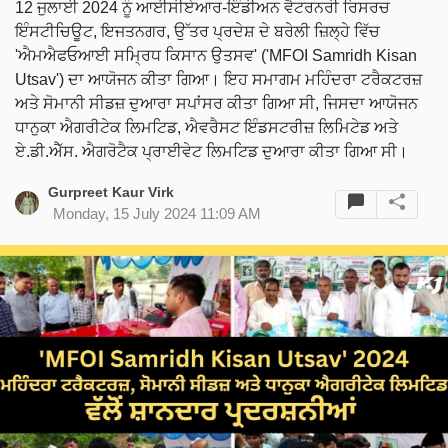
12 ਜੁਲਾਈ 2024 ਨੂੰ ਆਈਸੀਏਆਰ-ਇੰਡੀਅਨ ਵੈਟਰਨਰੀ ਰਿਸਰਚ
ਇੰਸਟੀਚਿਊਟ, ਇਜਤਨਗਰ, ਉੱਤਰ ਪ੍ਰਦੇਸ਼ ਦੇ ਬਰੇਲੀ ਜ਼ਿਲ੍ਹੇ ਵਿੱਚ
'ਐਮਐਫਓਆਈ ਸਮ੍ਰਿਧ ਕਿਸਾਨ ਉਤਸਵ' ('MFOI Samridh Kisan
Utsav') ਦਾ ਆਯੋਜਨ ਕੀਤਾ ਗਿਆ। ਇਹ ਸਮਾਗਮ ਮਹਿੰਦਰਾ ਟਰੈਕਟਰਜ਼
ਅਤੇ ਸੋਮਾਨੀ ਸੀਡਜ਼ ਦੁਆਰਾ ਸਪਾਂਸਰ ਕੀਤਾ ਗਿਆ ਸੀ, ਜਿਸਦਾ ਆਯੋਜਨ
ਧਾਨੁਕਾ ਐਗਰੀਟੇਕ ਲਿਮਟਿਡ, ਐਵਰੈਸਟ ਇੰਡਸਟਰੀਜ਼ ਲਿਮਿਟੇਡ ਅਤੇ
ਏ.ਡੀ.ਐੱਸ. ਐਗਰੋਟੈਕ ਪ੍ਰਾਈਵੇਟ ਲਿਮਟਿਡ ਦੁਆਰਾ ਕੀਤਾ ਗਿਆ ਸੀ।
Gurpreet Kaur Virk
Monday, 15 July 2024 11:09 AM