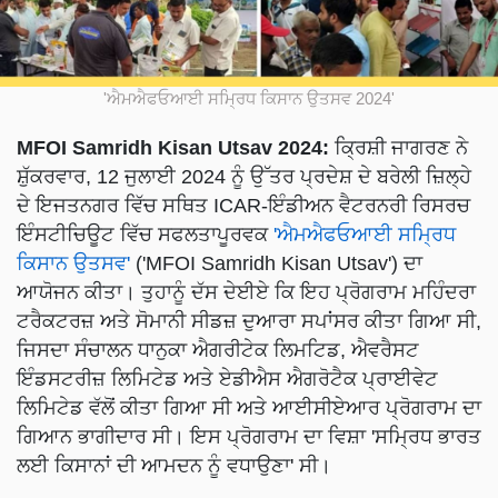
'ਐਮਐਫਓਆਈ ਸਮ੍ਰਿਧ ਕਿਸਾਨ ਉਤਸਵ 2024'
MFOI Samridh Kisan Utsav 2024:
ਕ੍ਰਿਸ਼ੀ ਜਾਗਰਣ ਨੇ
ਸ਼ੁੱਕਰਵਾਰ, 12 ਜੁਲਾਈ 2024 ਨੂੰ ਉੱਤਰ ਪ੍ਰਦੇਸ਼ ਦੇ ਬਰੇਲੀ ਜ਼ਿਲ੍ਹੇ
ਦੇ ਇਜਤਨਗਰ ਵਿੱਚ ਸਥਿਤ ICAR-ਇੰਡੀਅਨ ਵੈਟਰਨਰੀ ਰਿਸਰਚ
ਇੰਸਟੀਚਿਊਟ ਵਿੱਚ ਸਫਲਤਾਪੂਰਵਕ
'ਐਮਐਫਓਆਈ ਸਮ੍ਰਿਧ
ਕਿਸਾਨ ਉਤਸਵ'
('MFOI Samridh Kisan Utsav') ਦਾ
ਆਯੋਜਨ ਕੀਤਾ। ਤੁਹਾਨੂੰ ਦੱਸ ਦੇਈਏ ਕਿ ਇਹ ਪ੍ਰੋਗਰਾਮ ਮਹਿੰਦਰਾ
ਟਰੈਕਟਰਜ਼ ਅਤੇ ਸੋਮਾਨੀ ਸੀਡਜ਼ ਦੁਆਰਾ ਸਪਾਂਸਰ ਕੀਤਾ ਗਿਆ ਸੀ,
ਜਿਸਦਾ ਸੰਚਾਲਨ ਧਾਨੁਕਾ ਐਗਰੀਟੇਕ ਲਿਮਟਿਡ, ਐਵਰੈਸਟ
ਇੰਡਸਟਰੀਜ਼ ਲਿਮਿਟੇਡ ਅਤੇ ਏਡੀਐਸ ਐਗਰੋਟੈਕ ਪ੍ਰਾਈਵੇਟ
ਲਿਮਿਟੇਡ ਵੱਲੋਂ ਕੀਤਾ ਗਿਆ ਸੀ ਅਤੇ ਆਈਸੀਏਆਰ ਪ੍ਰੋਗਰਾਮ ਦਾ
ਗਿਆਨ ਭਾਗੀਦਾਰ ਸੀ। ਇਸ ਪ੍ਰੋਗਰਾਮ ਦਾ ਵਿਸ਼ਾ 'ਸਮ੍ਰਿਧ ਭਾਰਤ
ਲਈ ਕਿਸਾਨਾਂ ਦੀ ਆਮਦਨ ਨੂੰ ਵਧਾਉਣਾ' ਸੀ।