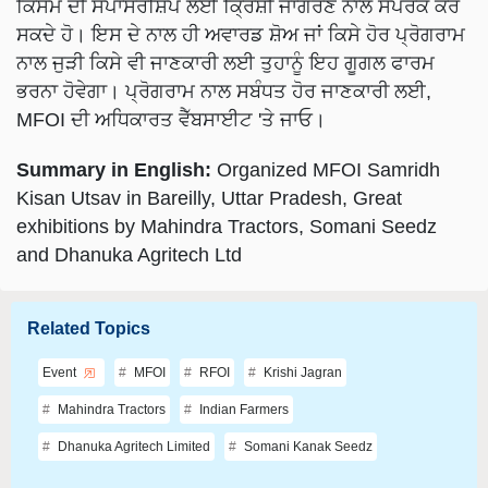
ਕਿਸਮ ਦੀ ਸਪਾਂਸਰਸ਼ਿਪ ਲਈ ਕ੍ਰਿਸ਼ੀ ਜਾਗਰਣ ਨਾਲ ਸੰਪਰਕ ਕਰ
ਸਕਦੇ ਹੋ। ਇਸ ਦੇ ਨਾਲ ਹੀ ਅਵਾਰਡ ਸ਼ੋਅ ਜਾਂ ਕਿਸੇ ਹੋਰ ਪ੍ਰੋਗਰਾਮ
ਨਾਲ ਜੁੜੀ ਕਿਸੇ ਵੀ ਜਾਣਕਾਰੀ ਲਈ ਤੁਹਾਨੂੰ ਇਹ ਗੂਗਲ ਫਾਰਮ
ਭਰਨਾ ਹੋਵੇਗਾ। ਪ੍ਰੋਗਰਾਮ ਨਾਲ ਸਬੰਧਤ ਹੋਰ ਜਾਣਕਾਰੀ ਲਈ,
MFOI ਦੀ ਅਧਿਕਾਰਤ ਵੈੱਬਸਾਈਟ 'ਤੇ ਜਾਓ।​
Summary in English:
Organized MFOI Samridh
Kisan Utsav in Bareilly, Uttar Pradesh, Great
exhibitions by Mahindra Tractors, Somani Seedz
and Dhanuka Agritech Ltd
Related Topics
Event
MFOI
RFOI
Krishi Jagran
Mahindra Tractors
Indian Farmers
Dhanuka Agritech Limited
Somani Kanak Seedz