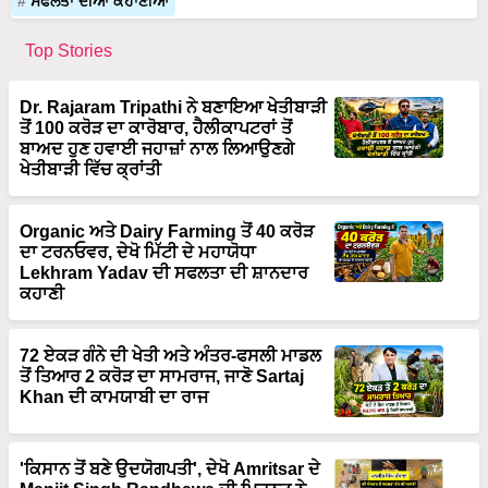
ਸਫਲਤਾ ਦੀਆ ਕਹਾਣੀਆਂ
Top Stories
Dr. Rajaram Tripathi ਨੇ ਬਣਾਇਆ ਖੇਤੀਬਾੜੀ
ਤੋਂ 100 ਕਰੋੜ ਦਾ ਕਾਰੋਬਾਰ, ਹੈਲੀਕਾਪਟਰਾਂ ਤੋਂ
ਬਾਅਦ ਹੁਣ ਹਵਾਈ ਜਹਾਜ਼ਾਂ ਨਾਲ ਲਿਆਉਣਗੇ
ਖੇਤੀਬਾੜੀ ਵਿੱਚ ਕ੍ਰਾਂਤੀ
Organic ਅਤੇ Dairy Farming ਤੋਂ 40 ਕਰੋੜ
ਦਾ ਟਰਨਓਵਰ, ਦੇਖੋ ਮਿੱਟੀ ਦੇ ਮਹਾਯੋਧਾ
Lekhram Yadav ਦੀ ਸਫਲਤਾ ਦੀ ਸ਼ਾਨਦਾਰ
ਕਹਾਣੀ
72 ਏਕੜ ਗੰਨੇ ਦੀ ਖੇਤੀ ਅਤੇ ਅੰਤਰ-ਫਸਲੀ ਮਾਡਲ
ਤੋਂ ਤਿਆਰ 2 ਕਰੋੜ ਦਾ ਸਾਮਰਾਜ, ਜਾਣੋ Sartaj
Khan ਦੀ ਕਾਮਯਾਬੀ ਦਾ ਰਾਜ
'ਕਿਸਾਨ ਤੋਂ ਬਣੇ ਉਦਯੋਗਪਤੀ', ਦੇਖੋ Amritsar ਦੇ