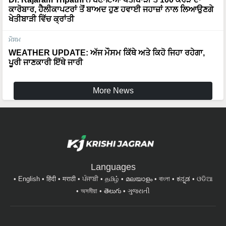
ਕਾਰੋਬਾਰ, ਹੈਲੀਕਾਪਟਰਾਂ ਤੋਂ ਬਾਅਦ ਹੁਣ ਹਵਾਈ ਜਹਾਜ਼ਾਂ ਨਾਲ ਲਿਆਉਣਗੇ
ਖੇਤੀਬਾੜੀ ਵਿੱਚ ਕ੍ਰਾਂਤੀ
ਮੌਸਮ
WEATHER UPDATE: ਅੱਜ ਮੌਸਮ ਕਿੱਥੇ ਅਤੇ ਕਿਹੋ ਜਿਹਾ ਰਹੇਗਾ,
ਪੂਰੀ ਜਾਣਕਾਰੀ ਇੱਥੇ ਜਾਰੀ
More News
Languages
English
हिंदी
मराठी
ਪੰਜਾਬੀ
தமிழ்
മലയാളം
বাংলা
ಕನ್ನಡ
ଓଡିଆ
অসমীয়া
తెలుగు
ગુજરાતી