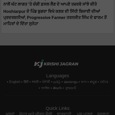
ਨਾਲੋਂ ਘੱਟ ਲਾਗਤ 'ਤੇ ਚੰਗੀ ਫ਼ਸਲ ਲੈਣ ਦੇ ਆਪਣੇ ਤਜ਼ਰਬੇ ਸਾਂਝੇ ਕੀਤੇ
Hoshiarpur ਦੇ ਪਿੰਡ ਬੁਗਰਾ ਵਿਖੇ ਕਣਕ ਦੀ ਸਿੱਧੀ ਬਿਜਾਈ ਦੀਆਂ
ਪ੍ਰਦਰਸ਼ਨੀਆਂ, Progressive Farmer ਤਰਨਜੀਤ ਸਿੰਘ ਦੇ ਫਾਰਮ ਤੋਂ
ਮਾਹਿਰਾਂ ਦੇ ਦਿੱਤਾ ਸੁਨੇਹਾ
Languages
English
हिंदी
मराठी
ਪੰਜਾਬੀ
தமிழ்
മലയാളം
বাংলা
ಕನ್ನಡ
ଓଡିଆ
অসমীয়া
తెలుగు
ગુજરાતી
Quick Links
ਖਬਰਾਂ
ਸੇਹਤ ਅਤੇ ਜੀਵਨ ਸ਼ੈਲੀ
ਬਾਗਵਾਨੀ
ਪਸ਼ੂ ਪਾਲਣ
ਸਫਲਤਾ