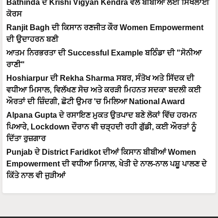
Bathinda ਦੇ Krishi Vigyan Kendra ਵੱਲੋਂ ਬੀਬੀਆਂ ਲਈ ਸਿਖਲਾਈ
ਕੋਰਸ
Ranjit Bagh ਦੀ ਕਿਸਾਨ ਰਣਜੀਤ ਕੌਰ Women Empowerment
ਦੀ ਉਦਾਹਰਨ ਬਣੀ
ਆਤਮ ਨਿਰਭਰਤਾ ਦੀ Successful Example ਬਠਿੰਡਾ ਦੀ "ਸੋਨੀਆ
ਰਾਣੀ"
Hoshiarpur ਦੀ Rekha Sharma ਸਬਰ, ਸੰਤੋਖ ਅਤੇ ਸਿੱਦਕ ਦੀ
ਵਧੀਆ ਮਿਸਾਲ, ਵਿਲੱਖਣ ਸੋਚ ਅਤੇ ਕਰੜੀ ਮਿਹਨਤ ਸਦਕਾ ਬਦਲੀ ਕਈ
ਔਰਤਾਂ ਦੀ ਜ਼ਿੰਦਗੀ, ਛੋਟੀ ਉਮਰ 'ਚ ਮਿਲਿਆ National Award
Alpana Gupta ਦੇ ਰਸਾਇਣ ਮੁਕਤ ਉਤਪਾਦ ਬਣੇ ਲੋਕਾਂ ਵਿੱਚ ਹਰਮਨ
ਪਿਆਰੇ, Lockdown ਦੌਰਾਨ ਵੀ ਚੜ੍ਹਦੀ ਰਹੀ ਗੁੱਡੀ, ਕਈ ਔਰਤਾਂ ਨੂੰ
ਦਿੱਤਾ ਰੁਜ਼ਗਾਰ
Punjab ਦੇ District Faridkot ਦੀਆਂ ਕਿਸਾਨ ਬੀਬੀਆਂ Women
Empowerment ਦੀ ਵਧੀਆ ਮਿਸਾਲ, ਖੇਤੀ ਦੇ ਨਾਲ-ਨਾਲ ਪਸ਼ੂ ਪਾਲਣ ਦੇ
ਕਿੱਤੇ ਨਾਲ ਵੀ ਜੁੜੀਆਂ