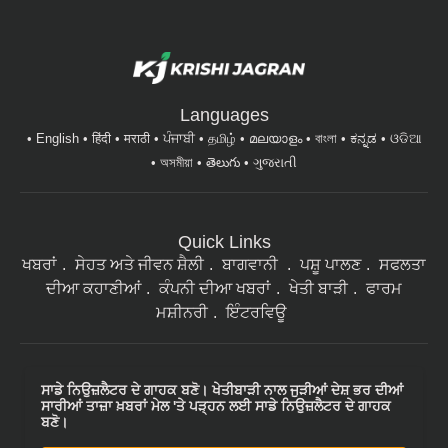
Languages
English
हिंदी
मराठी
ਪੰਜਾਬੀ
தமிழ்
മലയാളം
বাংলা
ಕನ್ನಡ
ଓଡିଆ
অসমীয়া
తెలుగు
ગુજરાતી
Quick Links
ਖਬਰਾਂ
ਸੇਹਤ ਅਤੇ ਜੀਵਨ ਸ਼ੈਲੀ
ਬਾਗਵਾਨੀ
ਪਸ਼ੂ ਪਾਲਣ
ਸਫਲਤਾ
ਦੀਆ ਕਹਾਣੀਆਂ
ਕੰਪਨੀ ਦੀਆ ਖਬਰਾਂ
ਖੇਤੀ ਬਾੜੀ
ਫਾਰਮ
ਮਸ਼ੀਨਰੀ
ਇੰਟਰਵਿਊ
ਸਾਡੇ ਨਿਉਜ਼ਲੈਟਰ ਦੇ ਗਾਹਕ ਬਣੋ। ਖੇਤੀਬਾੜੀ ਨਾਲ ਜੁੜੀਆਂ ਦੇਸ਼ ਭਰ ਦੀਆਂ
ਸਾਰੀਆਂ ਤਾਜ਼ਾ ਖ਼ਬਰਾਂ ਮੇਲ 'ਤੇ ਪੜ੍ਹਨ ਲਈ ਸਾਡੇ ਨਿਉਜ਼ਲੈਟਰ ਦੇ ਗਾਹਕ
ਬਣੋ।