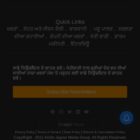
Quick Links
ਖਬਰਾਂ
ਸੇਹਤ ਅਤੇ ਜੀਵਨ ਸ਼ੈਲੀ
ਬਾਗਵਾਨੀ
ਪਸ਼ੂ ਪਾਲਣ
ਸਫਲਤਾ
ਦੀਆ ਕਹਾਣੀਆਂ
ਕੰਪਨੀ ਦੀਆ ਖਬਰਾਂ
ਖੇਤੀ ਬਾੜੀ
ਫਾਰਮ
ਮਸ਼ੀਨਰੀ
ਇੰਟਰਵਿਊ
ਸਾਡੇ ਨਿਉਜ਼ਲੈਟਰ ਦੇ ਗਾਹਕ ਬਣੋ। ਖੇਤੀਬਾੜੀ ਨਾਲ ਜੁੜੀਆਂ ਦੇਸ਼ ਭਰ ਦੀਆਂ
ਸਾਰੀਆਂ ਤਾਜ਼ਾ ਖ਼ਬਰਾਂ ਮੇਲ 'ਤੇ ਪੜ੍ਹਨ ਲਈ ਸਾਡੇ ਨਿਉਜ਼ਲੈਟਰ ਦੇ ਗਾਹਕ
ਬਣੋ।
Subscribe Newsletters
|
|
|
Privacy Policy
Terms of Service
Data Policy
Refund & Cancellation Policy
CopyRight - 2021 Krishi Jagran Media Group. All Rights Reserved.